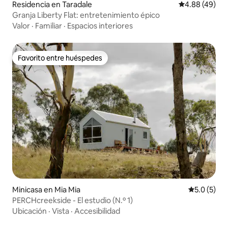
Residencia en Taradale
Calificación p
4.88 (49)
Granja Liberty Flat: entretenimiento épico
Valor
·
Familiar
·
Espacios interiores
Favorito entre huéspedes
Favorito entre huéspedes
Minicasa en Mia Mia
Calificació
5.0 (5)
PERCHcreekside - El estudio (N.º 1)
Ubicación
·
Vista
·
Accesibilidad