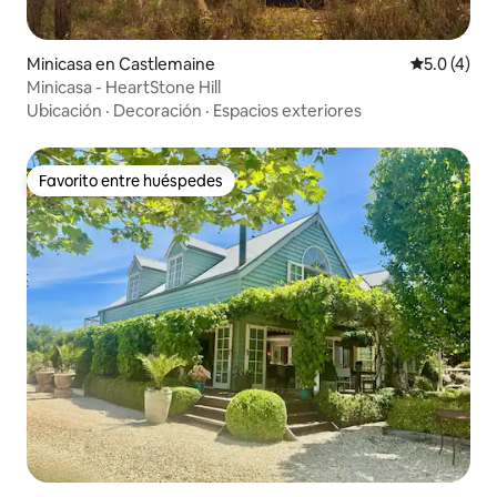
Minicasa en Castlemaine
Calificació
5.0 (4)
Minicasa - HeartStone Hill
Ubicación
·
Decoración
·
Espacios exteriores
Favorito entre huéspedes
Favorito entre huéspedes