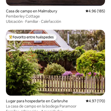
Casa de campo en Malmsbury
Calificación pr
4.96 (185)
Pemberley Cottage
Ubicación
·
Familiar
·
Calefacción
Favorito entre huéspedes
De los mejores en Favorito entre huéspedes
Lugar para hospedarte en Carlsruhe
Calificación p
4.97 (170)
La casa de campo en la bodega Paramoor