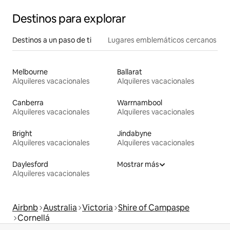
Destinos para explorar
Destinos a un paso de ti
Lugares emblemáticos cercanos
Melbourne
Ballarat
Alquileres vacacionales
Alquileres vacacionales
Canberra
Warrnambool
Alquileres vacacionales
Alquileres vacacionales
Bright
Jindabyne
Alquileres vacacionales
Alquileres vacacionales
Daylesford
Mostrar más
Alquileres vacacionales
Airbnb
Australia
Victoria
Shire of Campaspe
Cornellá