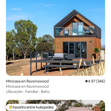
Minicasa en Ravenswood
Calificación pr
4.97 (346)
Minicasa en Ravenswood
Ubicación
·
Familiar
·
Baño
Favorito entre huéspedes
De los mejores en Favorito entre huéspedes