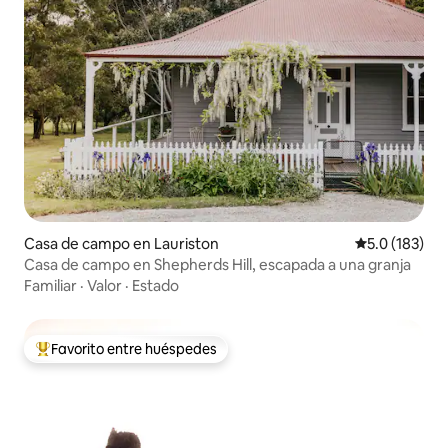
Casa de campo en Lauriston
Calificación 
5.0 (183)
Casa de campo en Shepherds Hill, escapada a una granja
Familiar
·
Valor
·
Estado
Favorito entre huéspedes
De los mejores en Favorito entre huéspedes