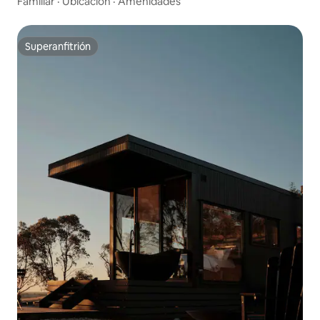
Familiar
·
Ubicación
·
Amenidades
Superanfitrión
Superanfitrión