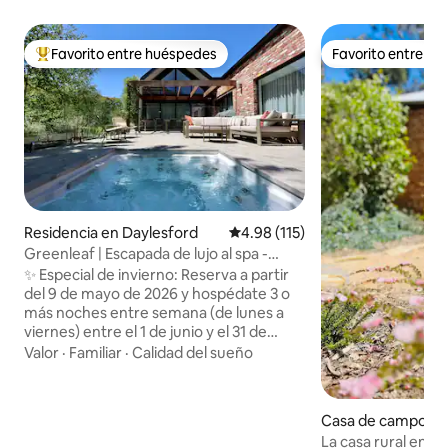
Favorito entre huéspedes
Favorito entre h
De los mejores en Favorito entre huéspedes
Favorito entre h
Residencia en Daylesford
Calificación promedio: 4.98 de 5
4.98 (115)
Greenleaf | Escapada de lujo al spa -
Chimenea - EV
✨ Especial de invierno: Reserva a partir
del 9 de mayo de 2026 y hospédate 3 o
más noches entre semana (de lunes a
viernes) entre el 1 de junio y el 31 de
agosto de 2026 para recibir un cupón de
Valor
·
Familiar
·
Calidad del sueño
Winespeake de $100 a tu llegada. Un
cupón por estancia que cumpla con los
requisitos. Solo por tiempo limitado.
Casa de campo en
Promociones: - 10% de descuento en las
te
La casa rural en F
tarifas por noche para reservaciones de