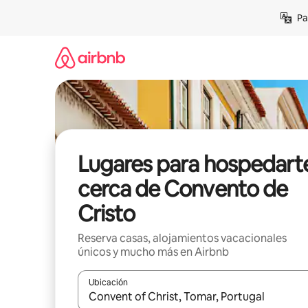
Ir
Pa
al
contenido
Lugares para hospedart
cerca de Convento de
Cristo
Reserva casas, alojamientos vacacionales
únicos y mucho más en Airbnb
Ubicación
Cuando los resultados estén disponibles, podrás na