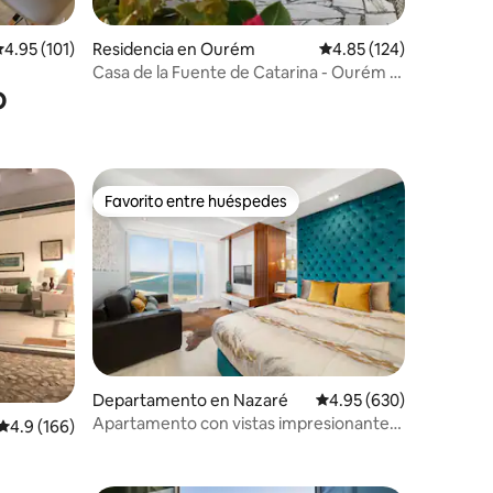
iones
alificación promedio: 4.95 de 5; 101 evaluaciones
4.95 (101)
Residencia en Ourém
Calificación promedio: 
4.85 (124)
Casa de la Fuente de Catarina - Ourém /
o
Fátima
Favorito entre huéspedes
Favorito entre huéspedes
Departamento en Nazaré
Calificación promedio: 
4.95 (630)
Apartamento con vistas impresionantes
iones
Calificación promedio: 4.9 de 5; 166 evaluaciones
4.9 (166)
(solo adultos)