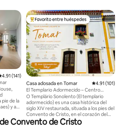
Estancia
Favorito entre huéspedes
Favorit
De los mejores en Favorito entre huéspedes
Favorit
Fátima/O
desayuno
Ubicada 
auténtico
naturalez
portugue
ideal par
experienc
más que 
experienc
iones
Calificación promedio: 4.91 de 5; 141 evaluaciones
4.91 (141)
portugues
omar
Casa adosada en Tomar
Calificación promedio:
4.91 (101)
Los días 
House,
la natural
El Templario Adormecido – Centro
ad
suave luz
Histórico de Tomar
O Templário Sonolento (El templario
 pie de la
ideal par
adormecido) es una casa histórica del
aes) y a
siglo XIV restaurada, situada a los pies del
Convento de Cristo, en el corazón del
o como
 de Convento de Cristo
centro histórico de Tomar. Ve a pie a
 la
todas las atracciones principales: el
r.
convento, la Praça da República, la
,
sinagoga, los museos, la fábrica de