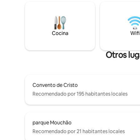
minutos de distanc
comedor y sombrilla. • Cocina
pintoresc
totalmente equipada, perfecta para
conocido 
estancias cortas o largas. • Sofá cama
mundo, la
cómodo para huéspedes adicionales •
Sao Marti
Check-in sin restricción de horario con
Óbidos, t
Cocina
Wifi
horario flexible. • Zona tranquila, pero
céntrica, cerca de restaurantes,
supermercados y lugares de interés
locales.
Otros lu
Convento de Cristo
Recomendado por 195 habitantes locales
parque Mouchão
Recomendado por 21 habitantes locales