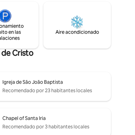
momentos
azulejos, las iglesias y el río Nabão.
rtables,
Restaurantes y tiendas cercanas. La casa
.
tiene aire acondicionado, 2 recámaras,
de esquí
ambas con baño privado, y una cocina
a de
ionamiento
equipada. Perfecto para parejas que
peciales
ito en las
Aire acondicionado
viajan juntas, peregrinos o grupos
alaciones
pequeños.
de Cristo
Igreja de São João Baptista
Recomendado por 23 habitantes locales
Chapel of Santa Iria
Recomendado por 3 habitantes locales