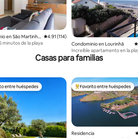
4.79 de 5; 114 evaluaciones
io en São Martinho
Calificación promedio: 4.91 de 5; 114 evaluac
4.91 (114)
5 minutos de la playa
Condominio en Lourinhã
C
Increíble apartamento en la pla
Casas para familias
ito entre huéspedes
Favorito entre huéspedes
ejores en Favorito entre huéspedes
De los mejores en Favorito ent
Residencia
C