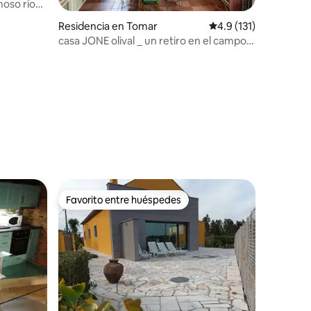
moso río
Residencia en Tomar
Calificación promedio
4.9 (131)
casa JONE olival _ un retiro en el campo
con diseño
iones
Favorito entre huéspedes
re huéspedes
Favorito entre huéspedes