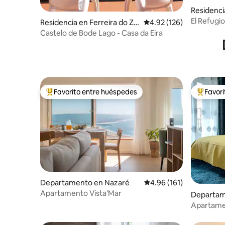
Residenci
El Refugi
Residencia en Ferreira do Zê
Calificación promedio: 
4.92 (126)
zere
Castelo de Bode Lago - Casa da Eira
Favorito entre huéspedes
Favor
De los mejores en Favorito entre huéspedes
De los m
Departamento en Nazaré
Calificación promedio: 
4.96 (161)
Apartamento Vista'Mar
Departam
Apartame