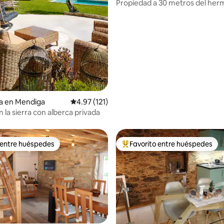
Propiedad a 30 metros del her
4.84 de 5; 162 evaluaciones
Zêzere
a en Mendiga
Calificación promedio: 4.97 de 5; 121 evaluac
4.97 (121)
 la sierra con alberca privada
 entre huéspedes
Favorito entre huéspedes
 entre huéspedes
De los mejores en Favorito ent