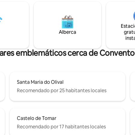
ia. Explora Nazaré, un
totalmente amueblada para 
o pueblo de pescadores,
de relax y 3 habitaciones confo
por las olas más grandes del
con una suite principal de 25 m2
 pintoresca ciudad portuaria de
Trabajamos con una academia 
nho y el pueblo medieval de
acuático/wakeboard en la pres
Estac
odo a solo unos minutos.
Castelo do Bode con precios es
Alberca
gratu
para nuestros huéspedes.
inst
gares emblemáticos cerca de Convento 
Santa Maria do Olival
Recomendado por 25 habitantes locales
Castelo de Tomar
Recomendado por 17 habitantes locales