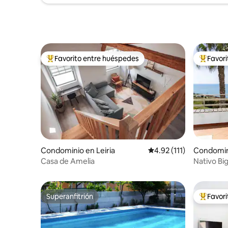
Favorito entre huéspedes
Favor
De los mejores en Favorito entre huéspedes
De los m
Condominio en Leiria
Calificación promedio: 
4.92 (111)
Condomin
Casa de Amelia
Nativo Bi
Superanfitrión
Favor
Superanfitrión
De los m