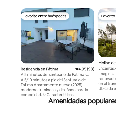
Favorito entre huéspedes
Favorito
Favorito entre huéspedes
Favorito
Molino de
Encantado
Residencia en Fátima
Calificación promedio:
4.95 (98)
bosque, a
Imagina a
A 5 minutos del santuario de Fátima ·
renovado 
Apartamento elegante
A 5/10 minutos a pie del Santuario de
en el tra
Fátima Apartamento nuevo (2025) –
Ubicada e
moderno, luminoso y diseñado para la
la ubicaci
comodidad. ✨ Características
permite d
Amenidades populares 
principales: • Entrada privada: total
adyacente
independencia. • Estacionamiento
también e
privado y seguro gratuito. • Amplia
playas de 
terraza con plataforma, mesa de