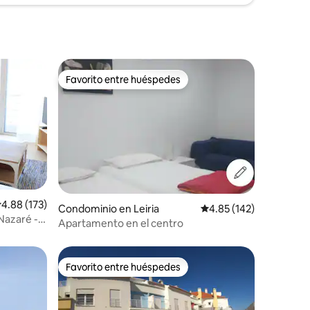
Favorito entre huéspedes
Favorito entre huéspedes
iones
alificación promedio: 4.88 de 5; 173 evaluaciones
4.88 (173)
Condominio en Leiria
Calificación promedio: 
4.85 (142)
Nazaré -
Apartamento en el centro
Favorito entre huéspedes
re huéspedes
Favorito entre huéspedes