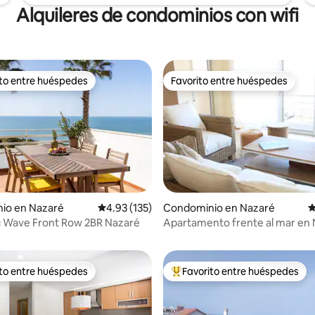
Alquileres de condominios con wifi
ito entre huéspedes
Favorito entre huéspedes
ejores en Favorito entre huéspedes
Favorito entre huéspedes
4.92 de 5; 111 evaluaciones
io en Nazaré
Calificación promedio: 4.93 de 5; 135 evaluac
4.93 (135)
Condominio en Nazaré
C
g Wave Front Row 2BR Nazaré
Apartamento frente al mar en 
Casa do Farroupim
ito entre huéspedes
Favorito entre huéspedes
ejores en Favorito entre huéspedes
De los mejores en Favorito ent