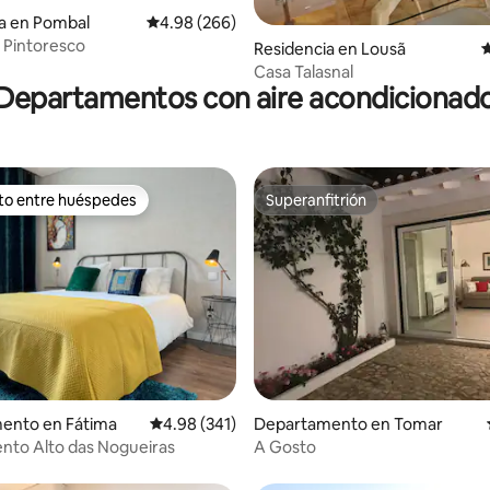
a en Pombal
Calificación promedio: 4.98 de 5; 266 evaluac
4.98 (266)
o Pintoresco
4.92 de 5; 126 evaluaciones
Residencia en Lousã
C
Casa Talasnal
Departamentos con aire acondicionad
ito entre huéspedes
Superanfitrión
ejores en Favorito entre huéspedes
Superanfitrión
4.96 de 5; 161 evaluaciones
ento en Fátima
Calificación promedio: 4.98 de 5; 341 evaluac
4.98 (341)
Departamento en Tomar
nto Alto das Nogueiras
A Gosto