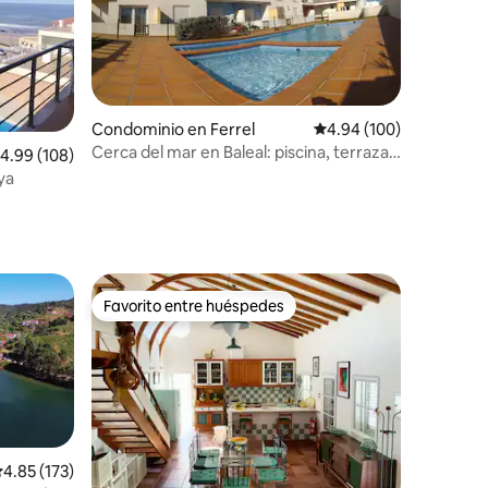
iones
Condominio en Ferrel
Calificación promedio: 
4.94 (100)
Cerca del mar en Baleal: piscina, terraza,
alificación promedio: 4.99 de 5; 108 evaluaciones
4.99 (108)
barbacoa, aire acondicionado y🔥
ya
calefacción
Favorito entre huéspedes
re huéspedes
Favorito entre huéspedes
alificación promedio: 4.85 de 5; 173 evaluaciones
4.85 (173)