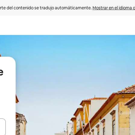
rte del contenido se tradujo automáticamente. 
Mostrar en el idioma o
e
vegar usando las teclas de las flechas hacia arriba y hacia abajo, o b