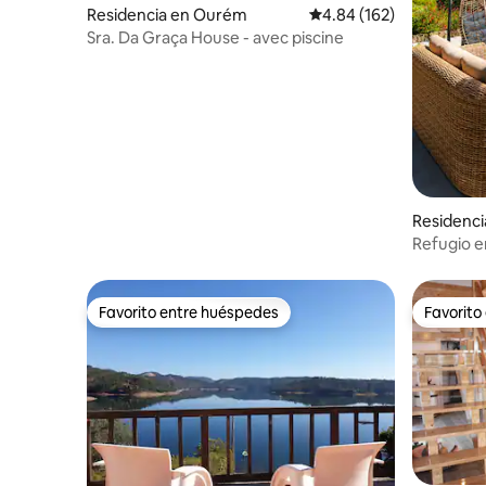
Residencia en Ourém
Calificación promedio: 
4.84 (162)
Sra. Da Graça House - avec piscine
Residenci
Refugio en
Favorito entre huéspedes
Favorito
Favorito entre huéspedes
Favorito