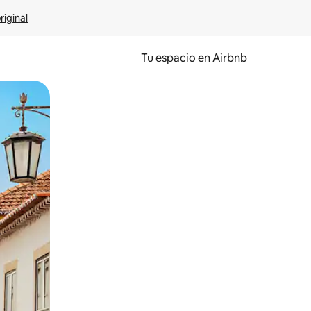
riginal
Tu espacio en Airbnb
ien tocando y deslizando la pantalla.