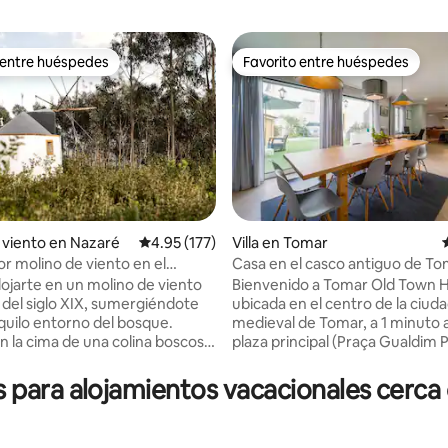
 entre huéspedes
Favorito entre huéspedes
 entre huéspedes
Favorito entre huéspedes
 viento en Nazaré
Calificación promedio: 4.95 de 5; 177 evaluac
4.95 (177)
Villa en Tomar
r molino de viento en el
Casa en el casco antiguo de T
 4.95 de 5; 98 evaluaciones
 10 minutos de la playa
lojarte en un molino de viento
Bienvenido a Tomar Old Town 
del siglo XIX, sumergiéndote
ubicada en el centro de la ciud
nquilo entorno del bosque.
medieval de Tomar, a 1 minuto a
n la cima de una colina boscosa,
plaza principal (Praça Gualdim P
ón del molino de viento te
solo unos minutos en coche del
isfrutar de los senderos
Convento de Cristo, clasificad
para alojamientos vacacionales cerca
s y bañarte en la naturaleza y
Patrimonio de la Humanidad por
xplorar algunas de las mejores
UNESCO, y del Castillo de Toma
la costa plateada, a solo unos
Increíble casa con patio privado