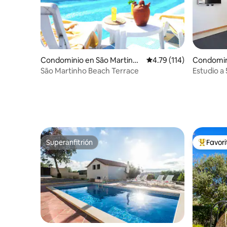
Condominio en São Martinho
Calificación promedio: 
4.79 (114)
Condomin
do Porto
do Porto
São Martinho Beach Terrace
Estudio a 
Superanfitrión
Favor
Superanfitrión
De los m