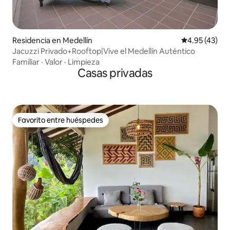
Residencia en Medellín
Calificación 
4.95 (43)
Jacuzzi Privado+Rooftop|Vive el Medellín Auténtico
Familiar
·
Valor
·
Limpieza
Casas privadas
Favorito entre huéspedes
Favorito entre huéspedes