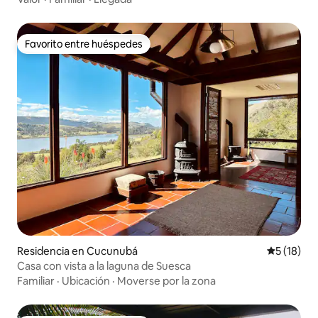
Favorito entre huéspedes
Favorito entre huéspedes
Residencia en Cucunubá
Calificaci
5 (18)
Casa con vista a la laguna de Suesca
Familiar
·
Ubicación
·
Moverse por la zona