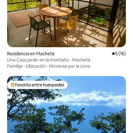
Residencia en Machetá
Calificaci
5 (16)
Una Casa jardín en la montaña - Machetá
Familiar
·
Ubicación
·
Moverse por la zona
Favorito entre huéspedes
De los mejores en Favorito entre huéspedes