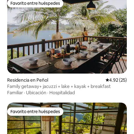
Favorito entre huéspedes
Favorito entre huéspedes
Residencia en Peñol
Calificación 
4.92 (25)
Family getaway+ jacuzzi + lake + kayak + breakfast
Familiar
·
Ubicación
·
Hospitalidad
Favorito entre huéspedes
Favorito entre huéspedes