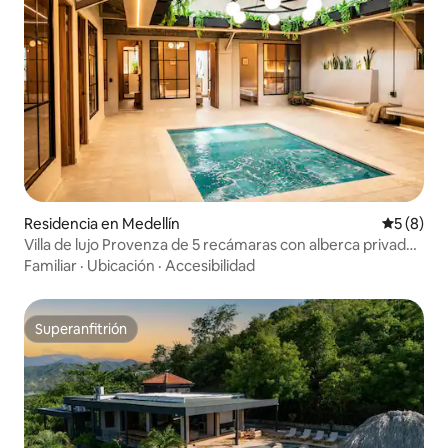
Residencia en Medellín
Calificac
5 (8)
Villa de lujo Provenza de 5 recámaras con alberca privada
y aire acondicionado
Familiar
·
Ubicación
·
Accesibilidad
Superanfitrión
Superanfitrión