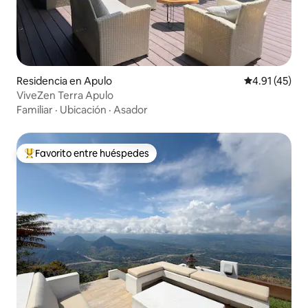
Residencia en Apulo
Calificación 
4.91 (45)
ViveZen Terra Apulo
Familiar
·
Ubicación
·
Asador
Favorito entre huéspedes
De los mejores en Favorito entre huéspedes