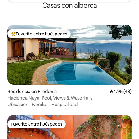
Casas con alberca
Favorito entre huéspedes
De los mejores en Favorito entre huéspedes
Residencia en Fredonia
Calificación 
4.95 (43)
Hacienda Naya: Pool, Views & Waterfalls
Ubicación
·
Familiar
·
Hospitalidad
Favorito entre huéspedes
Favorito entre huéspedes