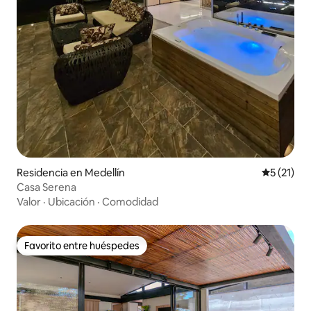
Residencia en Medellín
Calificaci
5 (21)
Casa Serena
Valor
·
Ubicación
·
Comodidad
Favorito entre huéspedes
Favorito entre huéspedes