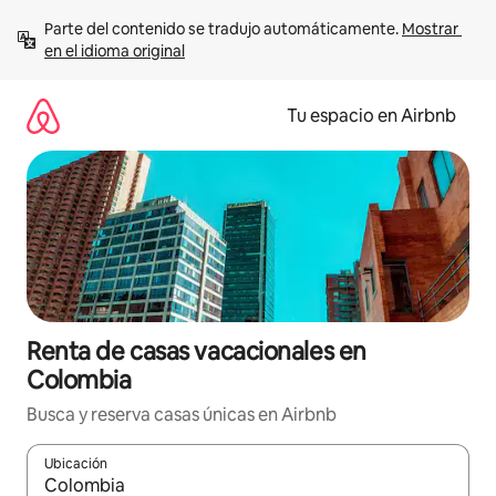
Ir
Parte del contenido se tradujo automáticamente. 
Mostrar 
al
en el idioma original
contenido
Tu espacio en Airbnb
Renta de casas vacacionales en
Colombia
Busca y reserva casas únicas en Airbnb
Ubicación
Cuando los resultados estén disponibles, podrás navegar usando l