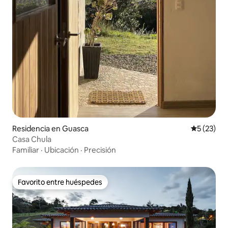
Residencia en Guasca
Calificaci
5 (23)
Casa Chula
Familiar
·
Ubicación
·
Precisión
Favorito entre huéspedes
Favorito entre huéspedes