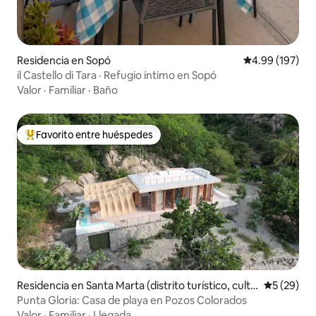
Residencia en Sopó
Calificación pr
4.99 (197)
il Castello di Tara · Refugio íntimo en Sopó
Valor
·
Familiar
·
Baño
Favorito entre huéspedes
De los mejores en Favorito entre huéspedes
Residencia en Santa Marta (distrito turístico, cultu
Calificaci
5 (29)
ral e histórico)
Punta Gloria: Casa de playa en Pozos Colorados
Valor
·
Familiar
·
Llegada