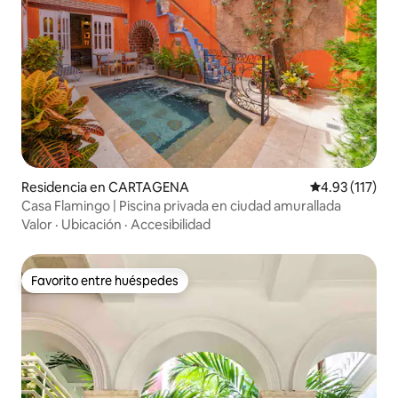
Residencia en CARTAGENA
Calificación p
4.93 (117)
Casa Flamingo | Piscina privada en ciudad amurallada
Valor
·
Ubicación
·
Accesibilidad
Favorito entre huéspedes
Favorito entre huéspedes