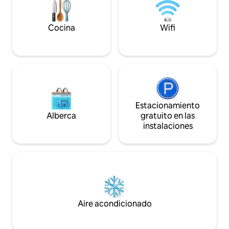
complementada con una mesa de
comedor para 6 personas y un balcón
con vistas al lago.
Cocina
Wifi
Estacionamiento
Alberca
gratuito en las
instalaciones
Aire acondicionado