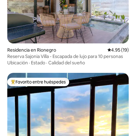
Residencia en Rionegro
Calificación 
4.95 (19)
Reserva Sajonia Villa - Escapada de lujo para 10 personas
Ubicación
·
Estado
·
Calidad del sueño
Favorito entre huéspedes
De los mejores en Favorito entre huéspedes