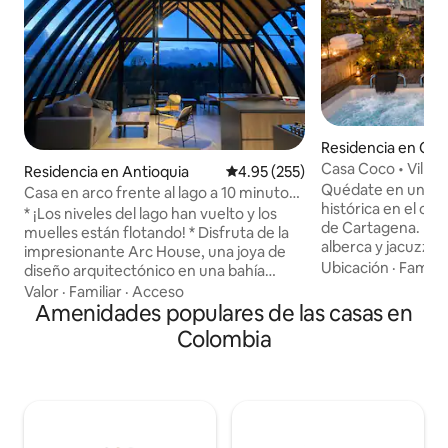
Residencia en C
Casa Coco • Villa p
Residencia en Antioquia
Calificación promedio: 4.95 de 5
4.95 (255)
jacuzzi en la azote
Quédate en una vill
Casa en arco frente al lago a 10 minutos
histórica en el co
de Guatapé, con acceso al lago
* ¡Los niveles del lago han vuelto y los
de Cartagena. Disf
muelles están flotando! * Disfruta de la
alberca y jacuzzi 
impresionante Arc House, una joya de
para días relajante
Ubicación
·
Familia
diseño arquitectónico en una bahía
atardecer. Ubicad
privada, a solo 10 minutos de Guatape.
Valor
·
Familiar
·
Acceso
Getsemaní, a poca 
Las paredes de cristal, los techos de 6
Amenidades populares de las casas en
restaurantes, call
metros y las vistas panorámicas a la
Colombia
y vida nocturna. I
naturaleza la hacen verdaderamente
amigos, viajeros ad
única. La casa cuenta con 2 dormitorios
niños mayores qu
queen, baños privados, balcones y un
privacidad y una e
sofá en la sala de estar para alojar a un
única. Disfruta de 
total de 6 personas. La cocina de alta
la casa es exclusi
calidad es el sueño de un chef,