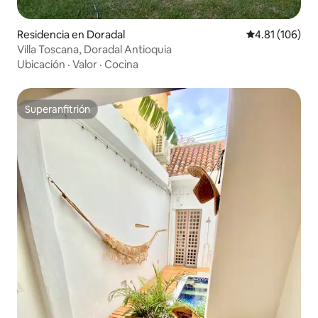
Residencia en Doradal
Calificación p
4.81 (106)
Villa Toscana, Doradal Antioquia
Ubicación
·
Valor
·
Cocina
Superanfitrión
Superanfitrión