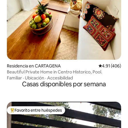
Residencia en CARTAGENA
Calificación p
4.91 (406)
Beautiful Private Home in Centro Historico, Pool.
Familiar
·
Ubicación
·
Accesibilidad
Casas disponibles por semana
Favorito entre huéspedes
De los mejores en Favorito entre huéspedes