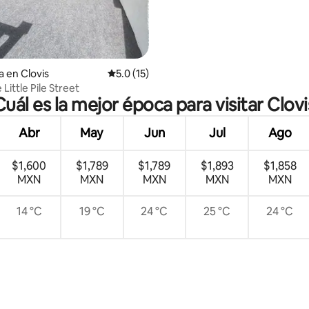
 4.87 de 5; 30 evaluaciones
a en Clovis
Calificación promedio: 5.0 de 5; 15 evaluac
5.0 (15)
 Little Pile Street
Cuál es la mejor época para visitar Clovi
Abr
May
Jun
Jul
Ago
$1,600
$1,789
$1,789
$1,893
$1,858
MXN
MXN
MXN
MXN
MXN
14 °C
19 °C
24 °C
25 °C
24 °C