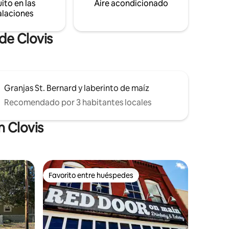
ito en las
Aire acondicionado
refrigerador, Keurig, televisión
alaciones
inteligente con WiFi para streaming o
para trabajar.
de Clovis
Granjas St. Bernard y laberinto de maíz
Recomendado por 3 habitantes locales
n Clovis
Favorito entre huéspedes
Favorito entre huéspedes