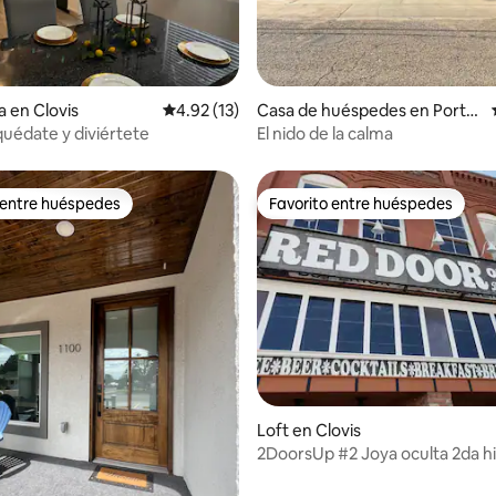
: 5.0 de 5; 31 evaluaciones
a en Clovis
Calificación promedio: 4.92 de 5; 13 evaluac
4.92 (13)
Casa de huéspedes en Portal
es
quédate y diviértete
El nido de la calma
 entre huéspedes
Favorito entre huéspedes
 entre huéspedes
Favorito entre huéspedes
Loft en Clovis
2DoorsUp #2 Joya oculta 2da hi
Centro Escapada