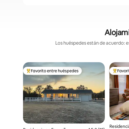
Alojami
Los huéspedes están de acuerdo: es
Favorito entre huéspedes
Favor
De los mejores en Favorito entre huéspedes
De los m
Residenci