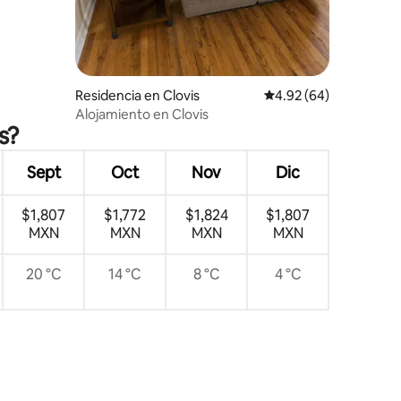
iones
Residencia en Clovis
Calificación promedio:
4.92 (64)
Alojamiento en Clovis
s?
Sept
Oct
Nov
Dic
$1,807
$1,772
$1,824
$1,807
MXN
MXN
MXN
MXN
20 °C
14 °C
8 °C
4 °C