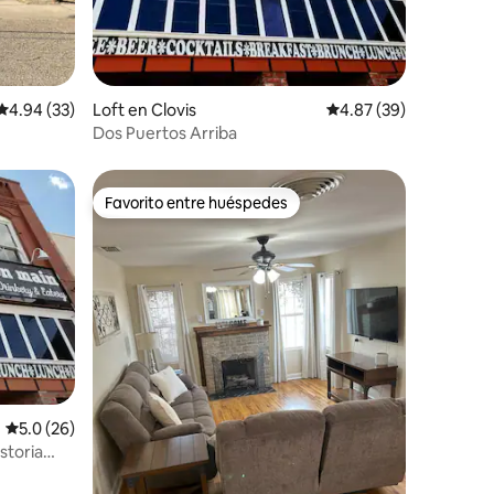
iones
Calificación promedio: 4.94 de 5; 33 evaluaciones
4.94 (33)
Loft en Clovis
Calificación promedio:
4.87 (39)
Dos Puertos Arriba
Favorito entre huéspedes
Favorito entre huéspedes
Calificación promedio: 5.0 de 5; 26 evaluaciones
5.0 (26)
storia