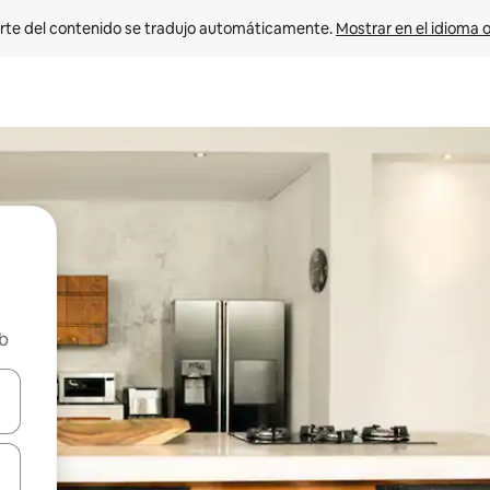
rte del contenido se tradujo automáticamente. 
Mostrar en el idioma o
nb
vegar usando las teclas de las flechas hacia arriba y hacia abajo, o b