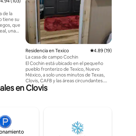
alificación promedio: 4.94 de 5; 103 evaluaciones
4.94 (103)
cocina t
rápido, 
estacion
a de la
de una la
o tiene su
alojamien
uegos, que
una esta
eal, una
 de póker
e juegues!
Residencia en Texico
Calificación promedio:
4.89 (19)
 50.000
La casa de campo Cochin
El Cochin está ubicado en el pequeño
 de golf
pueblo fronterizo de Texico, Nuevo
La
México, a solo unos minutos de Texas,
y amplias,
Clovis, CAFB y las áreas circundantes.
escansar!
les en Clovis
Bienvenido a este acogedor estudio
s
recientemente renovado, ubicado en un
pintoresco vecindario. Este espacio
ofrece un ambiente cómodo para los
viajeros que están en la zona por trabajo
o para crear recuerdos. Las
comodidades incluyen cama tamaño
queen, una cómoda zona de estar, una
ionamiento
cocina pequeña con microondas,