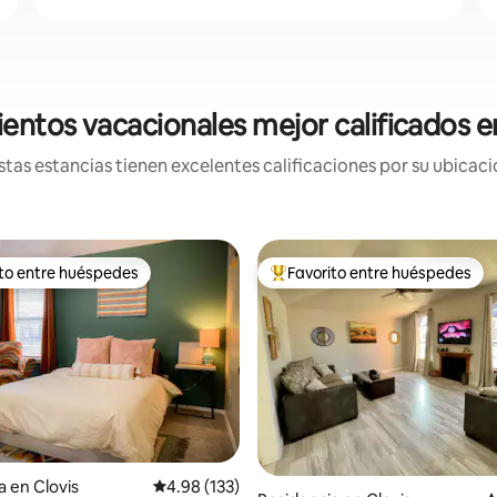
entos vacacionales mejor calificados e
tas estancias tienen excelentes calificaciones por su ubicació
ito entre huéspedes
Favorito entre huéspedes
ejores en Favorito entre huéspedes
De los mejores en Favorito ent
a en Clovis
Calificación promedio: 4.98 de 5; 133 evaluac
4.98 (133)