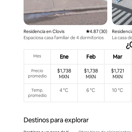
Residencia en Clovis
Calificación promedio:
4.87 (30)
Residenci
Espaciosa casa familiar de 4 dormitorios
La casa de
¿
Mes
Ene
Feb
Mar
$1,738
$1,738
$1,721
Precio
promedio
MXN
MXN
MXN
4 °C
6 °C
10 °C
Temp.
promedio
Destinos para explorar