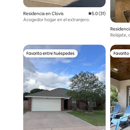
Residencia en Clovis
Calificación promedio
5.0 (31)
Acogedor hogar en el extranjero.
Residenci
Relájate, 
Favorito entre huéspedes
Favorito
Favorito entre huéspedes
Favorito