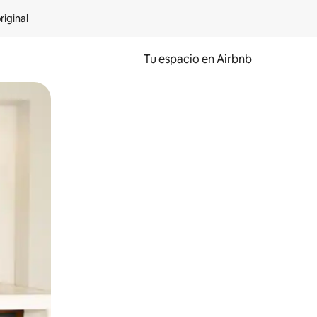
riginal
Tu espacio en Airbnb
ien tocando y deslizando la pantalla.