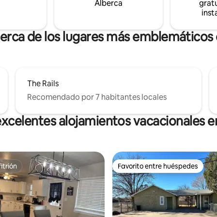
Alberca
gratu
inst
cerca de los lugares más emblemáticos 
The Rails
Recomendado por 7 habitantes locales
xcelentes alojamientos vacacionales e
itrión
Favorito entre huéspedes
itrión
Favorito entre huéspedes