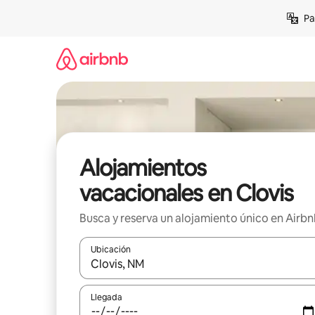
Ir
Pa
al
contenido
Alojamientos
vacacionales en Clovis
Busca y reserva un alojamiento único en Airb
Ubicación
Cuando los resultados estén disponibles, podrás na
Llegada