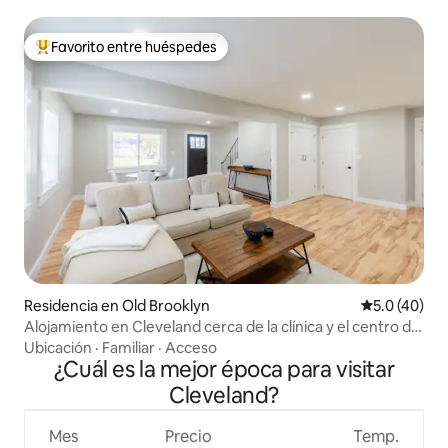
Favorito entre huéspedes
De los mejores en Favorito entre huéspedes
Residencia en Old Brooklyn
Calificación
5.0 (40)
Alojamiento en Cleveland cerca de la clínica y el centro de
CLE
Ubicación
·
Familiar
·
Acceso
¿Cuál es la mejor época para visitar
Cleveland?
Mes
Precio
Temp.