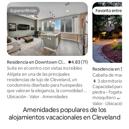
Superanfitrión
Favorito entre h
Superanfitrión
Favorito entre h
Residencia en Downtown Cle
Calificación promedio: 4.83 de 
4.83 (71)
veland
Suite en el centro con vistas increíbles
Residencia en Sout
Alójate en una de las principales
Cabaña de madera I
residencias de lujo de Cleveland, un
Fogata y cenador
🌲 3 dormitorios • 
condominio diseñado para huéspedes
Capacidad para 6 
que valoran la elegancia, la comodidad y
piedra • fogata • 
la conveniencia. Con una puntuación de
Ubicación
·
Valor
·
Amenidades
mosquitero 🍳 Co
98/100, estás a solo unos minutos de los
equipada • hornos
Valor
·
Ubicación
·
mejores restaurantes, vida nocturna y
Amenidades populares de los
Ambiente de cabañ
atracciones de la ciudad, luego retírate a
a la naturaleza en
alojamientos vacacionales en Cleveland
tu oasis privado para relajarte con estilo.
🪟 Habitación para
✔️ Condominio de lujo de 1 dormitorio y 1
con mesa de juego
baño Vida ✔️ de concepto abierto Cocina