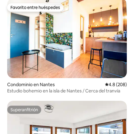
Favorito entre huéspedes
Favorito entre huéspedes
Condominio en Nantes
Calificación p
4.8 (208)
Estudio bohemio en la isla de Nantes / Cerca del tranvía
Superanfitrión
Superanfitrión