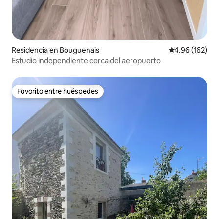
Residencia en Bouguenais
Calificación pr
4.96 (162)
Estudio independiente cerca del aeropuerto
Favorito entre huéspedes
Favorito entre huéspedes