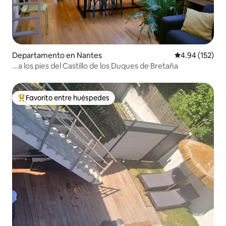
Departamento en Nantes
Calificación p
4.94 (152)
...a los pies del Castillo de los Duques de Bretaña
Favorito entre huéspedes
De los mejores en Favorito entre huéspedes