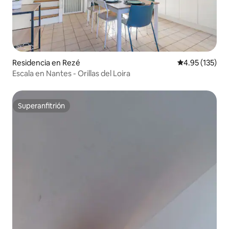
Residencia en Rezé
Calificación p
4.95 (135)
Escala en Nantes - Orillas del Loira
Superanfitrión
Superanfitrión