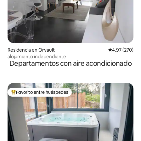
Residencia en Orvault
Calificación pr
4.97 (270)
alojamiento independiente
Departamentos con aire acondicionado
Favorito entre huéspedes
De los mejores en Favorito entre huéspedes