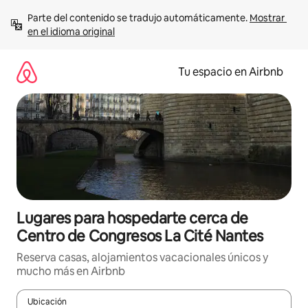
Ir
Parte del contenido se tradujo automáticamente. 
Mostrar 
al
en el idioma original
contenido
Tu espacio en Airbnb
Lugares para hospedarte cerca de
Centro de Congresos La Cité Nantes
Reserva casas, alojamientos vacacionales únicos y
mucho más en Airbnb
Ubicación