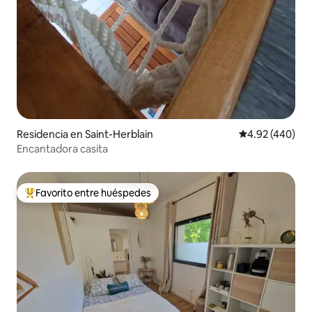
Residencia en Saint-Herblain
Calificación pr
4.92 (440)
Encantadora casita
Favorito entre huéspedes
De los mejores en Favorito entre huéspedes