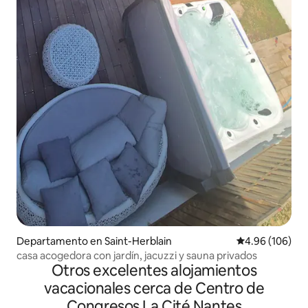
Departamento en Saint-Herblain
Calificación pr
4.96 (106)
casa acogedora con jardín, jacuzzi y sauna privados
Otros excelentes alojamientos
vacacionales cerca de Centro de
Congresos La Cité Nantes