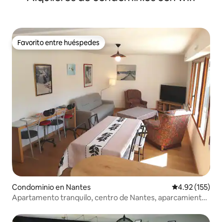
Favorito entre huéspedes
Favorito entre huéspedes
Condominio en Nantes
Calificación p
4.92 (155)
Apartamento tranquilo, centro de Nantes, aparcamiento
/ balcón