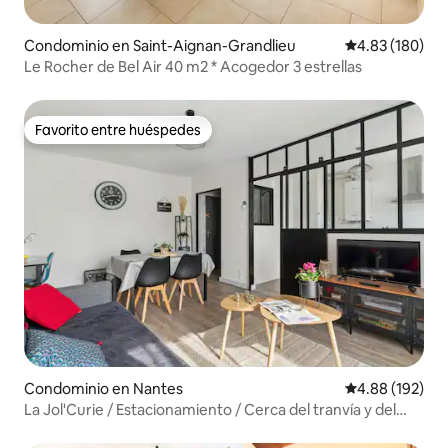
Condominio en Saint-Aignan-Grandlieu
Calificación pr
4.83 (180)
Le Rocher de Bel Air 40 m2 * Acogedor 3 estrellas
Favorito entre huéspedes
Favorito entre huéspedes
Condominio en Nantes
Calificación pr
4.88 (192)
La Jol'Curie / Estacionamiento / Cerca del tranvía y del
autobús