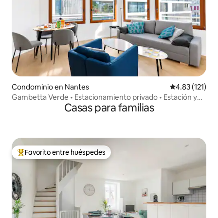
Condominio en Nantes
Calificación p
4.83 (121)
Gambetta Verde • Estacionamiento privado • Estación y
Casas para familias
centro
Favorito entre huéspedes
De los mejores en Favorito entre huéspedes