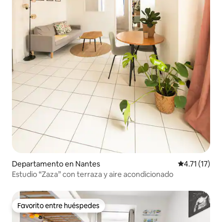
Departamento en Nantes
Calificación 
4.71 (17)
Estudio “Zaza” con terraza y aire acondicionado
Favorito entre huéspedes
Favorito entre huéspedes