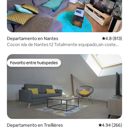
Departamento en Nantes
Calificación 
4.8 (813)
Cocon isla de Nantes t2 Totalmente equipado,sin coste
adicional
Favorito entre huéspedes
Favorito entre huéspedes
Departamento en Treillières
Calificación pr
4.94 (266)