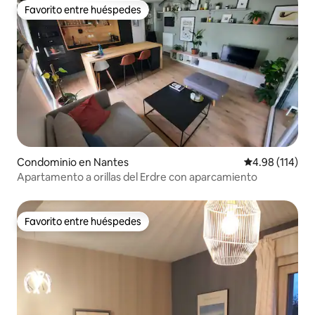
Favorito entre huéspedes
Favorito entre huéspedes
Condominio en Nantes
Calificación p
4.98 (114)
Apartamento a orillas del Erdre con aparcamiento
Favorito entre huéspedes
Favorito entre huéspedes