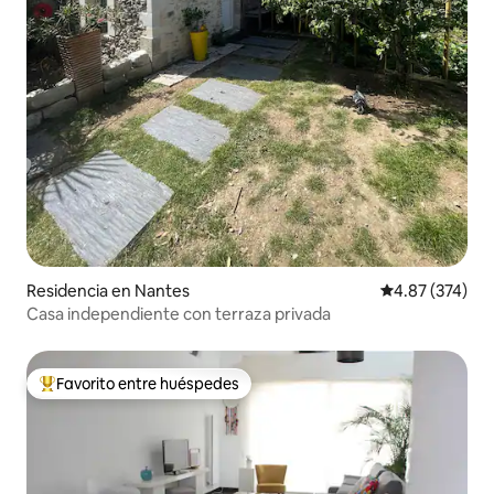
Residencia en Nantes
Calificación pr
4.87 (374)
Casa independiente con terraza privada
Favorito entre huéspedes
De los mejores en Favorito entre huéspedes