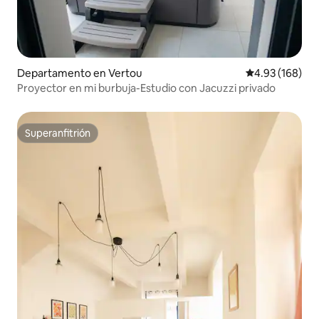
Departamento en Vertou
Calificación pr
4.93 (168)
Proyector en mi burbuja-Estudio con Jacuzzi privado
Superanfitrión
Superanfitrión