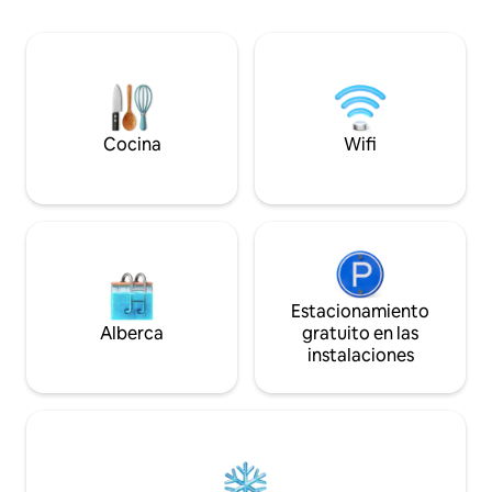
Centro de Convenciones a 2 minutos a
y bullicio, disfruta
pie. Estación de tren SNCF a 5 minutos a
tanto en invierno
pie. Supermercado y excelente
recorrer la zona. Totalmente equipado y
panadería a 100 m. Transporte público a
acondicionado par
100 m. Parada de transporte al
en casa. Te encanta
aeropuerto «Lieu Unique» a 200 m.
aquí.
Cocina
Wifi
Estacionamiento
Alberca
gratuito en las
instalaciones