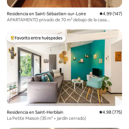
Residencia en Saint-Sébastien-sur-Loire
Calificación pr
4.99 (147)
APARTAMENTO privado de 70 m² debajo de la casa
principal...
Favorito entre huéspedes
De los mejores en Favorito entre huéspedes
Residencia en Saint-Herblain
Calificación pr
4.98 (775)
La Petite Maison (35 m² + jardín cerrado)