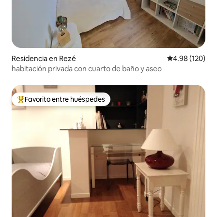
Residencia en Rezé
Calificación pr
4.98 (120)
habitación privada con cuarto de baño y aseo
Favorito entre huéspedes
De los mejores en Favorito entre huéspedes