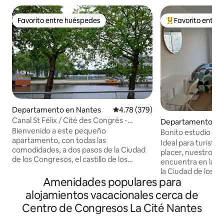
Favorito entre huéspedes
Favorito entre
Favorito entre huéspedes
De los mejores en
Departamento en Nantes
Calificación promedio: 4.78 de 5
4.78 (379)
Canal St Félix / Cité des Congrès -
Departamento en
aparcamiento
Bienvenido a este pequeño
Bonito estudio ac
apartamento, con todas las
Cité des Congrès 
Ideal para turista
comodidades, a dos pasos de la Ciudad
placer, nuestro bo
de los Congresos, el castillo de los
encuentra en la cal
Duques de Bretaña y el Lugar Único.
la Ciudad de los Congreso
Desde la terraza se puede disfrutar de
Amenidades populares para
de tren Sur y el ce
una hermosa vista del canal Saint-Félix,
Reformado a final
alojamientos vacacionales cerca de
entre dos visitas turísticas o para sus
luminoso, su balcó
Centro de Congresos La Cité Nantes
viajes de negocios. Lugar de
tranquilo. Cómodo
estacionamiento seguro en el sótano.
los lugares turístic