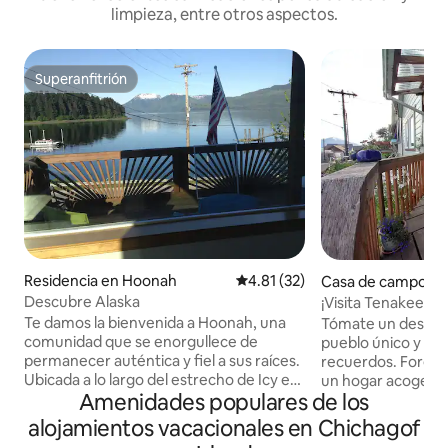
limpieza, entre otros aspectos.
Superanfitrión
Superanfitrión
Residencia en Hoonah
Calificación promedio: 4.81 de 
4.81 (32)
Casa de campo en
gs
Descubre Alaska
¡Visita Tenakee Spr
de Sitka.
Te damos la bienvenida a Hoonah, una
Tómate un descan
comunidad que se enorgullece de
pueblo único y pe
permanecer auténtica y fiel a sus raíces.
recuerdos. Forget-Me-Not Cottage es
Ubicada a lo largo del estrecho de Icy en
un hogar acogedo
Amenidades populares de los
la isla de Chichagof, Hoonah es la
camas: con capaci
comunidad más grande de Tlingit en
La cocina está am
alojamientos vacacionales en Chichagof
Alaska. Los residentes encarnan una
nevera/congelado