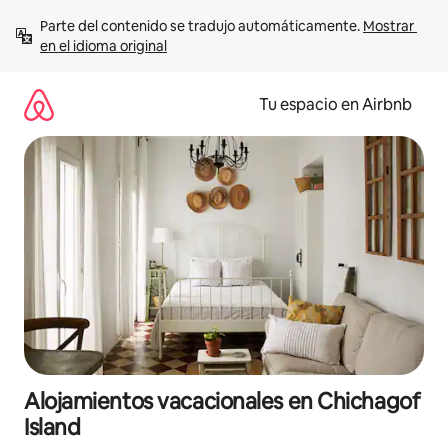
Ir
Parte del contenido se tradujo automáticamente. 
Mostrar 
al
en el idioma original
contenido
Tu espacio en Airbnb
Alojamientos vacacionales en Chichagof
Island