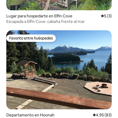
Lugar para hospedarte en Elfin Cove
Calificac
5 (3)
Escapada a Elfin Cove: cabaña frente al mar
Favorito entre huéspedes
Favorito entre huéspedes
Departamento en Hoonah
Calificación p
4.95 (83)