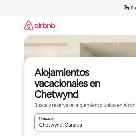
Ir
Pa
al
contenido
Alojamientos
vacacionales en
Chetwynd
Busca y reserva un alojamiento único en Airb
Ubicación
Cuando los resultados estén disponibles, podrás na