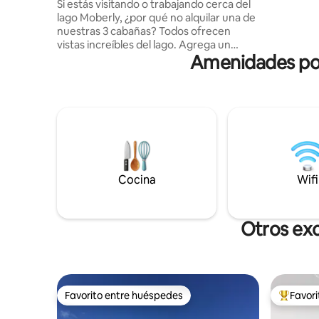
Si estás visitando o trabajando cerca del
un gran d
lago Moberly, ¿por qué no alquilar una de
baño tien
nuestras 3 cabañas? Todos ofrecen
cuenta con
vistas increíbles del lago. Agrega un
nuestra c
Amenidades pop
chocolate caliente o una copa de vino y
aquellos a
observa a las águilas u olas derretir el
¡Bienveni
estrés del día. Tenemos una
contaminación lumínica mínima, por lo
que contemplar las luces del norte es
fácil. Todas las cabañas tienen una cocina
con nevera, estufa y microondas y una
habitación. La sala de estar tiene un sofá
cama. Cada cabaña tiene una estufa de
Cocina
Wifi
pellets y calefacción eléctrica. La terraza
tiene un bistró para disfrutar al aire libre.
Otros ex
Favorito entre huéspedes
Favor
Favorito entre huéspedes
De los m