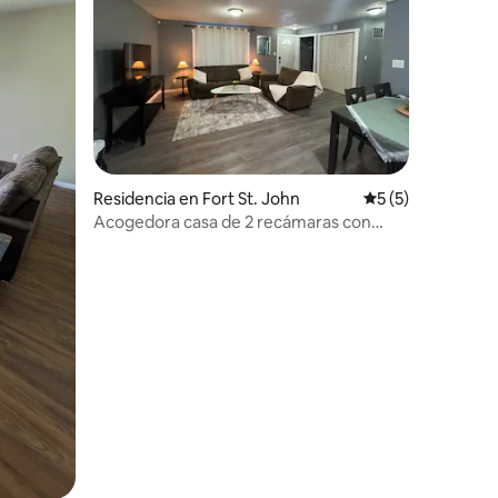
iones
Residencia en Fort St. John
Calificación prom
5 (5)
Acogedora casa de 2 recámaras con
patio – Alojamiento tranquilo en Fort St
John