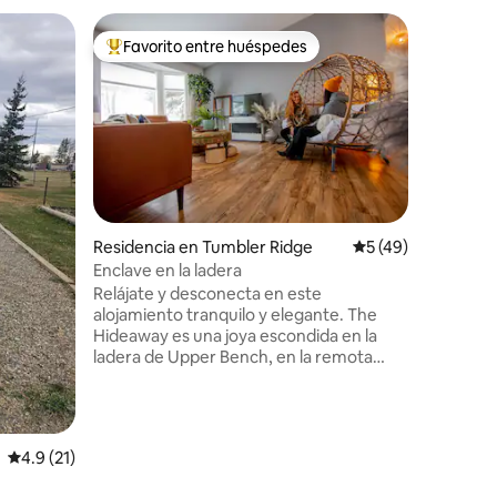
Cabaña e
Favorito entre huéspedes
Favor
re huéspedes
De los mejores en Favorito entre huéspedes
De los 
Cabaña G
Esta cab
lugar per
brillante
invierno
leña). La planta baja cuenta con
calefacci
de estar 
dormitor
iones
Residencia en Tumbler Ridge
Calificación prome
5 (49)
Arriba en
Enclave en la ladera
y el baño
Relájate y desconecta en este
estudio q
alojamiento tranquilo y elegante. The
cabaña es
Hideaway es una joya escondida en la
barrio d
ladera de Upper Bench, en la remota
terraza y
ciudad montañosa de Tumbler Ridge. Los
compartid
entusiastas del aire libre están invitados a
relajarse tanto en el interior como en el
exterior después de días llenos de
Calificación promedio: 4.9 de 5; 21 evaluaciones
4.9 (21)
senderismo, escalada en roca, vistas a
cascadas, golf, ciclismo, todoterreno,