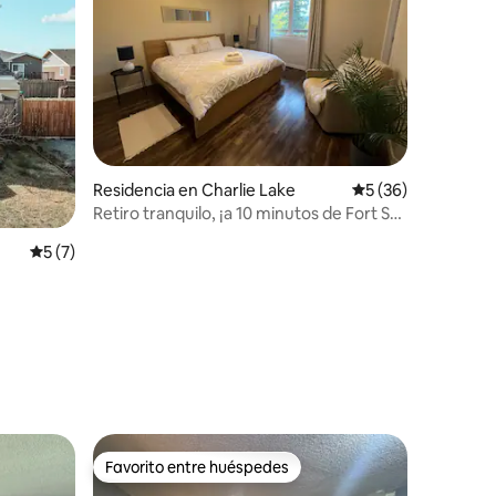
Residencia en Charlie Lake
Calificación promed
5 (36)
Retiro tranquilo, ¡a 10 minutos de Fort St.
John!
Calificación promedio: 5 de 5; 7 evaluaciones
5 (7)
iones
Favorito entre huéspedes
Favorito entre huéspedes