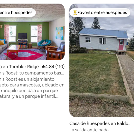
 entre huéspedes
Favorito entre huéspedes
 entre huéspedes
De los mejores en Favorito ent
a en Tumbler Ridge
Calificación promedio: 4.84 de 5; 110 evaluac
4.84 (110)
n's Roost: tu campamento base
uras
's Roost es un alojamiento
y apto para mascotas, ubicado en
 tranquilo que da a un parque
atural y a un parque infantil.
 cinco minutos a pie del centro
ad. Con tres dormitorios,
mas de alta calidad, un bonito
erto con chimenea y una terraza
io: 5 de 5; 22 evaluaciones
Casa de huéspedes en Baldonn
puede hacer barbacoa, este es
el
La salida anticipada
deal para relajarse después de