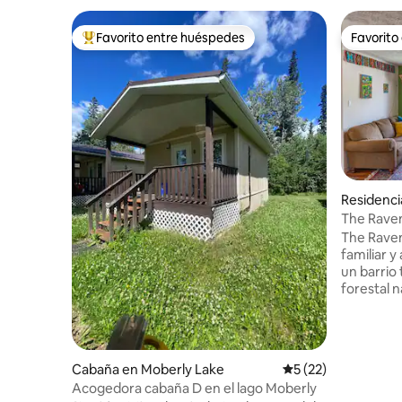
Favorito entre huéspedes
Favorito
De los mejores en Favorito entre huéspedes
Favorito
Residenci
The Rave
de avent
The Raven
familiar 
un barrio
forestal n
Estamos a
de la ciud
cuatro ca
patio abi
Cabaña en Moberly Lake
Calificación promed
5 (22)
donde se 
Acogedora cabaña D en el lago Moberly
un lugar i