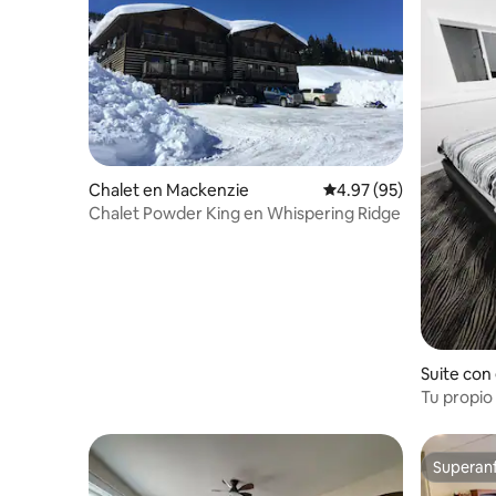
Chalet en Mackenzie
Calificación promedio:
4.97 (95)
Chalet Powder King en Whispering Ridge
Suite con
e en Fort 
Tu propio
acogedor
Superanf
Superanf