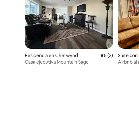
Residencia en Chetwynd
Calificación prome
5 (3)
Suite con
nte en For
Casa ejecutiva Mountain Sage
Airbnb al