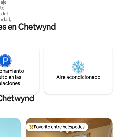
zaje
trineo y mucho más. Como Geoparque
rte
Mundial de la UNESCO, las posibilidades
 del
son infinitas. ¡Permítenos compartir
iudad,
contigo una muestra de Wild Canadiana
les en Chetwynd
anquila
con todas las comodidades de tu propio
a unidad
hogar!
comodidad,
 freidora
pleto,
sfruta de
cadora en
Ideal para
ionamiento
iajes de
ito en las
Aire acondicionado
s cortas o
alaciones
 Chetwynd
Favorito entre huéspedes
De los mejores en Favorito entre huéspedes