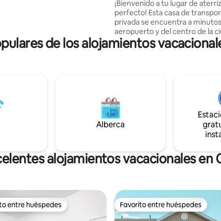
¡Bienvenido a tu lugar de aterri
ía explorando el Geoparque. El
perfecto! Esta casa de transpo
e una bañera profunda y
privada se encuentra a minutos
 jabón de fabricación local y
aeropuerto y del centro de la c
ocina está bien equipada para
ulares de los alojamientos vacaciona
escondida en una subdivisión tr
 los que les gusta cocinar.
con mucho estacionamiento. L
do!
separada ofrece privacidad y 
con un quemador de inducción,
de aire, nevera de tamaño com
microondas y barra de café. Di
un baño completo, lavadora/se
la unidad, wifi rápido y Netflix. 
Estac
escapadas de fin de semana o v
Alberca
gratu
trabajo. Perfecto para estancia
inst
visitas prolongadas con llegada
autónoma fácil.
celentes alojamientos vacacionales en
ito entre huéspedes
Favorito entre huéspedes
ejores en Favorito entre huéspedes
Favorito entre huéspedes