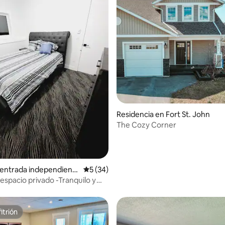
 4.97 de 5; 95 evaluaciones
Residencia en Fort St. John
The Cozy Corner
 entrada independient
Calificación promedio: 5 de 5; 34 evaluac
5 (34)
St. John
 espacio privado -Tranquilo y
-B
itrión
itrión