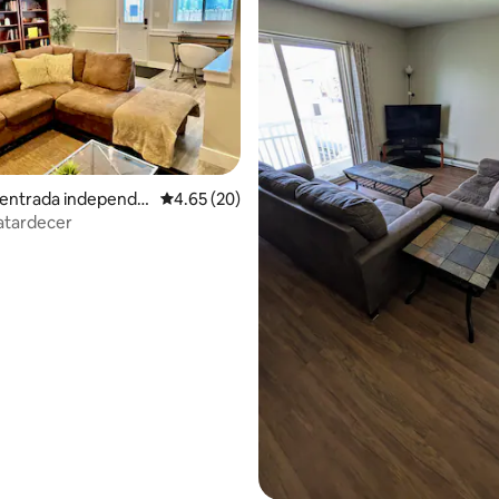
dio: 5 de 5; 3 evaluaciones
 entrada independie
Calificación promedio: 4.65 de 5; 20 evaluac
4.65 (20)
t St. John
 atardecer