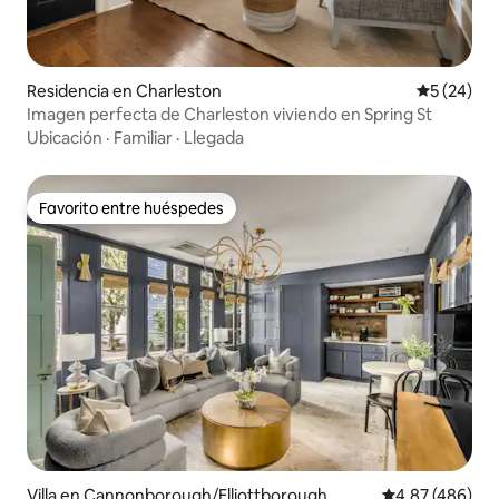
Residencia en Charleston
Calificaci
5 (24)
Imagen perfecta de Charleston viviendo en Spring St
Ubicación
·
Familiar
·
Llegada
Favorito entre huéspedes
Favorito entre huéspedes
Villa en Cannonborough/Elliottborough
Calificación pr
4.87 (486)