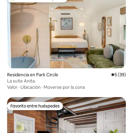
De los mejores en Favorito entre huéspedes
Residencia en Park Circle
Calificaci
5 (39)
La suite Anita.
Valor
·
Ubicación
·
Moverse por la zona
Favorito entre huéspedes
Favorito entre huéspedes