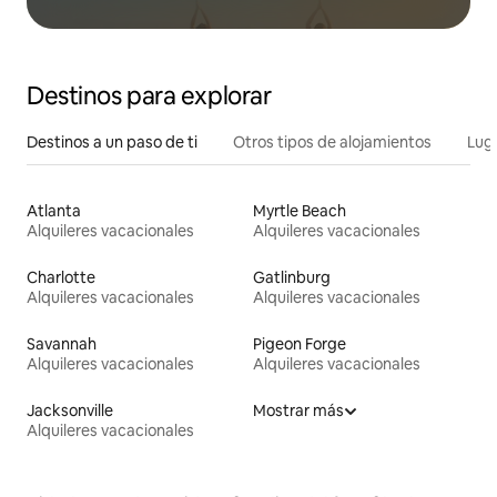
Destinos para explorar
Destinos a un paso de ti
Otros tipos de alojamientos
Lug
Atlanta
Myrtle Beach
Alquileres vacacionales
Alquileres vacacionales
Charlotte
Gatlinburg
Alquileres vacacionales
Alquileres vacacionales
Savannah
Pigeon Forge
Alquileres vacacionales
Alquileres vacacionales
Jacksonville
Mostrar más
Alquileres vacacionales