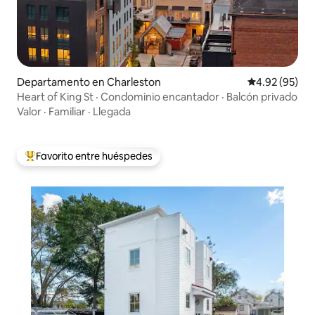
Departamento en Charleston
Calificación p
4.92 (95)
Heart of King St · Condominio encantador · Balcón privado
Valor
·
Familiar
·
Llegada
Favorito entre huéspedes
De los mejores en Favorito entre huéspedes