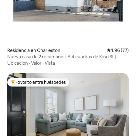
Residencia en Charleston
Calificación p
4.96 (77)
Nueva casa de 2 recámaras | A 4 cuadras de King St |
MUSC | Terraza
Ubicación
·
Valor
·
Vista
Favorito entre huéspedes
De los mejores en Favorito entre huéspedes