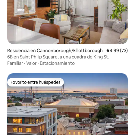
Residencia en Cannonborough/Elliottborough
Calificación p
4.99 (73)
6B en Saint Philip Square, a una cuadra de King St.
Familiar
·
Valor
·
Estacionamiento
Favorito entre huéspedes
Favorito entre huéspedes