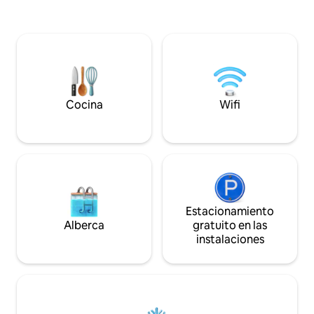
con un patio priva
Sal por la puerta y explora
con una regadera al
Cannonborough-Elliotborough y algunos
con patas de garra! The James es id
de los mejores restaurantes que la
para viajeros en sol
ciudad tiene para ofrecer. Se
familias, personas 
proporciona estacionamiento fuera de la
perro(s), personas
calle para 1-2 vehículos, una rareza en el
limitada y grupos de 
centro de la ciudad. Somos un
2023-02
alojamiento para alquileres de corta
Cocina
Wifi
duración con licencia municipal válida
2026 OP. 07096.
Estacionamiento
Alberca
gratuito en las
instalaciones