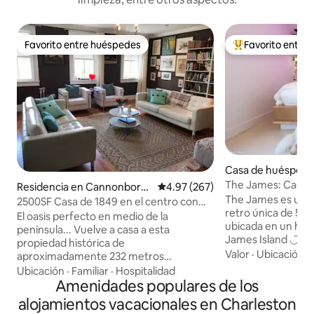
Favorito entre huéspedes
Favorito entre
Favorito entre huéspedes
De los mejores en
Casa de huéspede
es Island
The James: Casa «T
Residencia en Cannonboro
Calificación promedio: 4.97 de 5
4.97 (267)
Folly
The James es una
ugh/Elliottborough
2500SF Casa de 1849 en el centro con
retro única de 530
piscina
El oasis perfecto en medio de la
ubicada en un her
península... Vuelve a casa a esta
James Island ◡̈ A 10 minutos del centro
propiedad histórica de
de Charleston A 12 minutos de Folly
Valor
·
Ubicación
·
aproximadamente 232 metros
Beach A poca dista
cuadrados construida alrededor de 1849
Ubicación
·
Familiar
·
Hospitalidad
restaurantes ¡The James tiene
y date un chapuzón en la piscina
Amenidades populares de los
capacidad para 6 
después de un largo día de paseos, o
alojamientos vacacionales en Charleston
(SIN CARGO POR 
relájate y tómate un cóctel en el balcón.