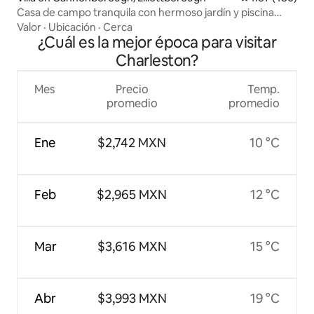
Casa de campo tranquila con hermoso jardín y piscina
climatizada
Valor
·
Ubicación
·
Cerca
¿Cuál es la mejor época para visitar
Charleston?
Mes
Precio
Temp.
promedio
promedio
Ene
$2,742 MXN
10 °C
Feb
$2,965 MXN
12 °C
Mar
$3,616 MXN
15 °C
Abr
$3,993 MXN
19 °C