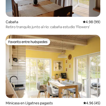
Cabaña
Calificación p
4.98 (99)
Retiro tranquilo junto al río: cabaña estudio 'Flowers'
Favorito entre huéspedes
Favorito entre huéspedes
Minicasa en Līgatnes pagasts
Calificación 
4.96 (45)