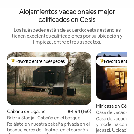
Alojamientos vacacionales mejor
calificados en Cesis
Los huéspedes están de acuerdo: estas estancias
tienen excelentes calificaciones por su ubicación y
limpieza, entre otros aspectos.
Favorito entre huéspedes
Favorito entre
De los mejores en Favorito entre huéspedes
De los mejores en
Minicasa en Cēsis
Cabaña en Līgatne
Calificación promedio: 4.94 de 5
4.94 (160)
Casa de vacacion
Briezu Stacija · Cabaña en el bosque ·
Casa de vacacione
Jacuzzi y sauna
Relájate en nuestra cabaña privada en el
y moderna con sau
bosque cerca de Līgatne, en el corazón
jacuzzi. Ubicación