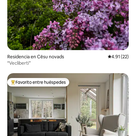
Residencia en Cēsu novads
Calificación 
4.91 (22)
“Vecliberti”
Favorito entre huéspedes
De los mejores en Favorito entre huéspedes