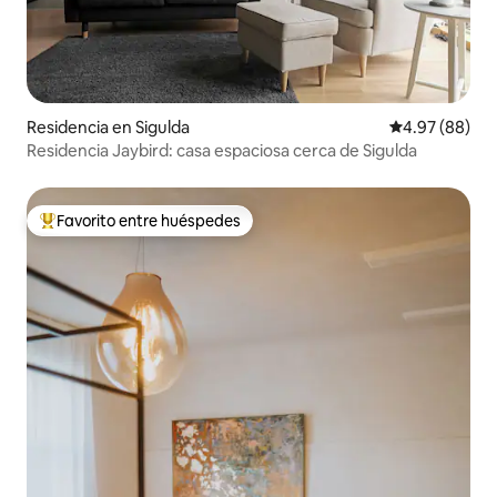
Residencia en Sigulda
Calificación p
4.97 (88)
Residencia Jaybird: casa espaciosa cerca de Sigulda
Favorito entre huéspedes
De los mejores en Favorito entre huéspedes