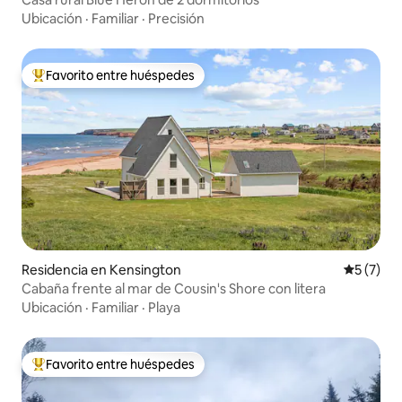
Ubicación
·
Familiar
·
Precisión
Favorito entre huéspedes
De los mejores en Favorito entre huéspedes
Residencia en Kensington
Calificac
5 (7)
Cabaña frente al mar de Cousin's Shore con litera
Ubicación
·
Familiar
·
Playa
Favorito entre huéspedes
De los mejores en Favorito entre huéspedes