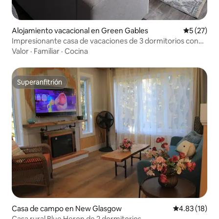
Alojamiento vacacional en Green Gables
Calificaci
5 (27)
Impresionante casa de vacaciones de 3 dormitorios con
jacuzzi
Valor
·
Familiar
·
Cocina
Superanfitrión
Superanfitrión
Casa de campo en New Glasgow
Calificación 
4.83 (18)
Casa rural Blue Heron de 2 dormitorios