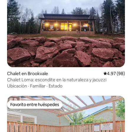
Chalet en Brookvale
Calificación p
4.97 (98)
Chalet Loma: escondite en la naturaleza y jacuzzi
Ubicación
·
Familiar
·
Estado
Favorito entre huéspedes
Favorito entre huéspedes