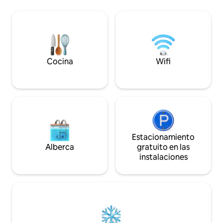
los servicios, pero te sentirás como si
familias, con un gr
estuvieras a kilómetros de todo en esta
y privado, así com
tranquila ubicación. Relájate en tu jacuzzi
principal, muchos 
privado y disfruta de la luminosa y
acogedora casa de campo que tiene un
toque de artistas en todo el espacio. PEI
Tourism # 2203424
Cocina
Wifi
Estacionamiento
Alberca
gratuito en las
instalaciones