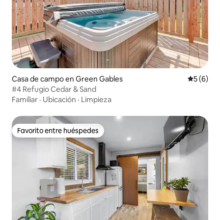
Casa de campo en Green Gables
Calificac
5 (6)
#4 Refugio Cedar & Sand
Familiar
·
Ubicación
·
Limpieza
Favorito entre huéspedes
Favorito entre huéspedes