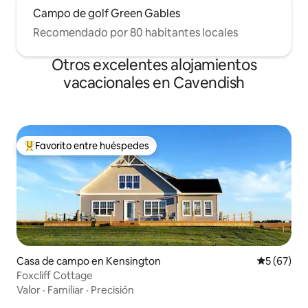
Campo de golf Green Gables
Recomendado por 80 habitantes locales
Otros excelentes alojamientos
vacacionales en Cavendish
Favorito entre huéspedes
De los mejores en Favorito entre huéspedes
Casa de campo en Kensington
Calificaci
5 (67)
Foxcliff Cottage
Valor
·
Familiar
·
Precisión