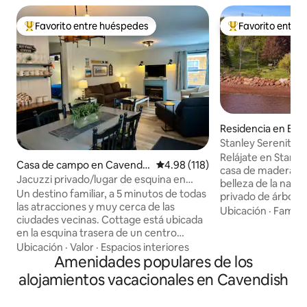
Favorito entre huéspedes
Favorito entre
De los mejores en Favorito entre huéspedes
De los mejores en
Residencia en Bre
Stanley Serenity
Relájate en Stanle
Casa de campo en Cavendis
Calificación promedio: 4.98 de 5
4.98 (118)
casa de madera en l
h
Jacuzzi privado/lugar de esquina en
belleza de la natur
resort de condominios Cavendish
Un destino familiar, a 5 minutos de todas
privado de árboles madu
las atracciones y muy cerca de las
eventos también e
Ubicación
·
Familia
ciudades vecinas. Cottage está ubicada
el paisaje es impr
en la esquina trasera de un centro
deportes acuáticos
vacacional de 5 acres parcialmente
Ubicación
·
Valor
·
Espacios interiores
dedos. Ciertas épocas del año, también
rodeado de árboles, pero lo
Amenidades populares de los
se proporcionarán 
suficientemente cerca a través de un
solicita, para agre
alojamientos vacacionales en Cavendish
camino para acceder a la sala de juegos y
experiencia PEI. ¡La habitación con literas
a la piscina al aire libre. Cerca de todos
en el nivel inferio