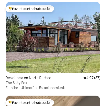
Favorito entre huéspedes
De los mejores en Favorito entre huéspedes
Residencia en North Rustico
Calificación 
4.97 (37)
The Salty Fox
Familiar
·
Ubicación
·
Estacionamiento
Favorito entre huéspedes
De los mejores en Favorito entre huéspedes