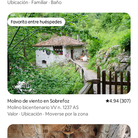
Ubicación
·
Familiar
·
Baño
Favorito entre huéspedes
Favorito entre huéspedes
Molino de viento en Sobrefoz
Calificación pr
4.94 (307)
Molino bicentenario VV n. 1237 AS
Valor
·
Ubicación
·
Moverse por la zona