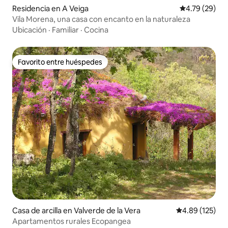
Residencia en A Veiga
Calificación 
4.79 (29)
Vila Morena, una casa con encanto en la naturaleza
Ubicación
·
Familiar
·
Cocina
Favorito entre huéspedes
Favorito entre huéspedes
Casa de arcilla en Valverde de la Vera
Calificación p
4.89 (125)
Apartamentos rurales Ecopangea