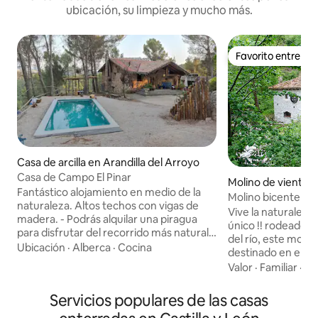
ubicación, su limpieza y mucho más.
Favorito entre h
Favorito entre h
Casa de arcilla en Arandilla del Arroyo
Casa de Campo El Pinar
Molino de viento 
Fantástico alojamiento en medio de la
oz
Molino bicentenari
naturaleza. Altos techos con vigas de
Vive la naturaleza
madera. - Podrás alquilar una piragua
único !! rodeado de
para disfrutar del recorrido más natural
del río, este moli
de España. - Uso compartido de la
Ubicación
·
Alberca
·
Cocina
destinado en el sig
piscina de 9m con vistas panorámicas al
molienda de maiz. Es una vivienda con
Valor
·
Familiar
·
Ac
río Guadiela. - Barbacoa (uso entre
comodidades actua
octubre-mayo) y terraza privada. De uso
renunciar al ambie
Servicios populares de las casas
exclusivo para tu alojamiento. - Ecocasa
época. La tranquil
de energía solar y agua reciclada. Se