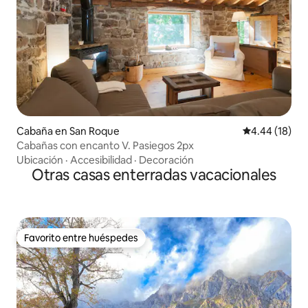
Cabaña en San Roque
Calificación 
4.44 (18)
Cabañas con encanto V. Pasiegos 2px
Ubicación
·
Accesibilidad
·
Decoración
Otras casas enterradas vacacionales
Favorito entre huéspedes
Favorito entre huéspedes