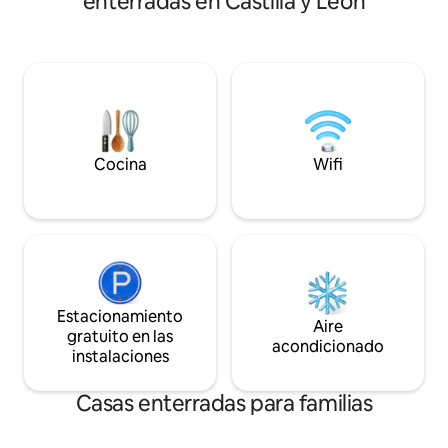
enterradas en Castilla y León
terrazas siempre mi
provee al inquilino de agua potable para
entorno natural se convierten en aliados
beber y cocinar. - Para acceder se
perfectos para un 
recorrerá una pista forestal de 1,5 km.
rutas y el senderis
gastronomia local
inolvidable.
Cocina
Wifi
Estacionamiento
Aire
gratuito en las
acondicionado
instalaciones
Casas enterradas para familias