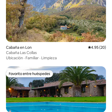
Cabaña en Lon
Calificación p
4.95 (20)
Cabaña Las Collas
Ubicación
·
Familiar
·
Limpieza
Favorito entre huéspedes
Favorito entre huéspedes