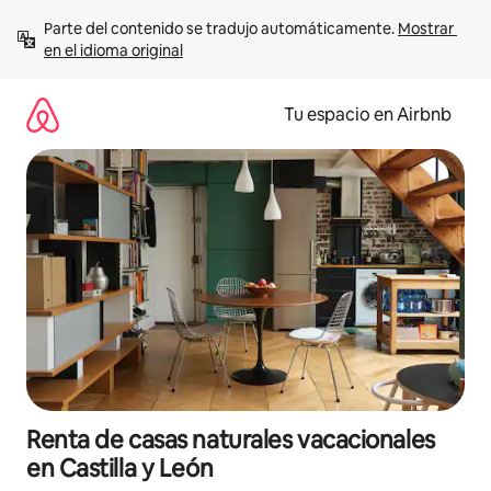
Ir
Parte del contenido se tradujo automáticamente. 
Mostrar 
al
en el idioma original
contenido
Tu espacio en Airbnb
Renta de casas naturales vacacionales
en Castilla y León