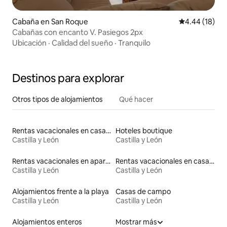
Cabaña en San Roque
Calificación 
4.44 (18)
Cabañas con encanto V. Pasiegos 2px
Ubicación
·
Calidad del sueño
·
Tranquilo
Destinos para explorar
Otros tipos de alojamientos
Qué hacer
Rentas vacacionales en casas rodantes
Hoteles boutique
Castilla y León
Castilla y León
Rentas vacacionales en apartoteles
Rentas vacacionales en casas con inodoro de altura accesible
Castilla y León
Castilla y León
Alojamientos frente a la playa
Casas de campo
Castilla y León
Castilla y León
Alojamientos enteros
Mostrar más