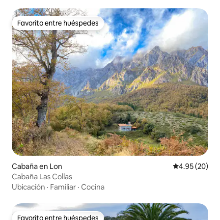
Favorito entre huéspedes
Favorito entre huéspedes
Cabaña en Lon
Calificación p
4.95 (20)
Cabaña Las Collas
Ubicación
·
Familiar
·
Cocina
Favorito entre huéspedes