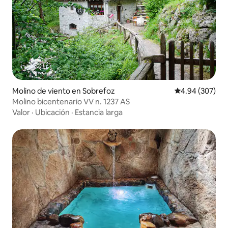
Molino de viento en Sobrefoz
Calificación pr
4.94 (307)
Molino bicentenario VV n. 1237 AS
Valor
·
Ubicación
·
Estancia larga