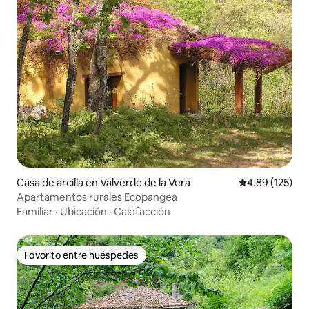
Casa de arcilla en Valverde de la Vera
Calificación p
4.89 (125)
Apartamentos rurales Ecopangea
Familiar
·
Ubicación
·
Calefacción
Favorito entre huéspedes
Favorito entre huéspedes