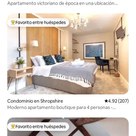
Apartamento victoriano de época en una ubicación
tranquila.
Favorito entre huéspedes
De los mejores en Favorito entre huéspedes
Condominio en Shropshire
Calificación pr
4.92 (207)
Moderno apartamento boutique para 4 personas -
Ellesmere
Favorito entre huéspedes
De los mejores en Favorito entre huéspedes