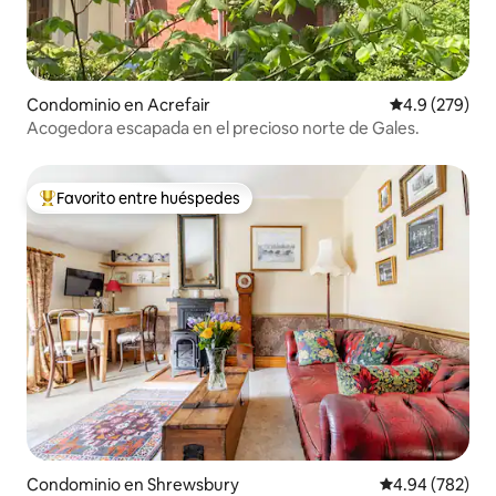
Condominio en Acrefair
Calificación p
4.9 (279)
Acogedora escapada en el precioso norte de Gales.
Favorito entre huéspedes
De los mejores en Favorito entre huéspedes
Condominio en Shrewsbury
Calificación pr
4.94 (782)