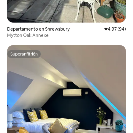
Departamento en Shrewsbury
Calificación p
4.97 (94)
Mytton Oak Annexe
Superanfitrión
Superanfitrión