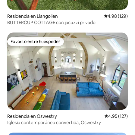
Residencia en Llangollen
Calificación pr
4.98 (129)
BUTTERCUP COTTAGE con jacuzzi privado
Favorito entre huéspedes
Favorito entre huéspedes
Residencia en Oswestry
Calificación p
4.95 (127)
Iglesia contemporánea convertida, Oswestry