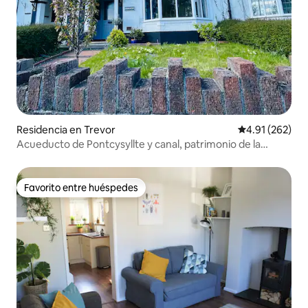
Residencia en Trevor
Calificación p
4.91 (262)
Acueducto de Pontcysyllte y canal, patrimonio de la
humanidad
Favorito entre huéspedes
Favorito entre huéspedes