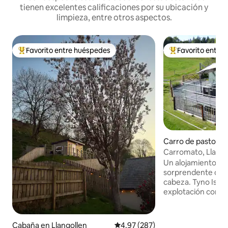
tienen excelentes calificaciones por su ubicación y
limpieza, entre otros aspectos.
Favorito entre huéspedes
Favorito entre
De los mejores en Favorito entre huéspedes
De los mejores en
Carro de pastor e
Carromato, Llango
Un alojamiento ro
sorprendente que n
cabeza. Tyno Isa 
explotación con cab
Nuestra cabaña de
capacidad para do
cocina, ducha eléc
Cabaña en Llangollen
Calificación promedio: 4.97 de 5
4.97 (287)