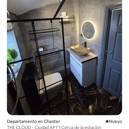
Departamento en Chester
Nuevo aloj
Nuevo
THE CLOUD - Ciudad APT 1 Cerca de la estación