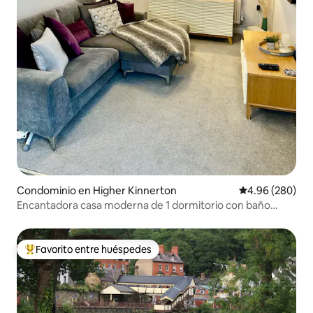
Condominio en Higher Kinnerton
Calificación pr
4.96 (280)
Encantadora casa moderna de 1 dormitorio con baño
privado
Favorito entre huéspedes
De los mejores en Favorito entre huéspedes