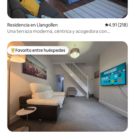
Residencia en Llangollen
Calificación p
4.91 (218)
Una terraza moderna, céntrica y acogedora con
3 recámaras
Favorito entre huéspedes
De los mejores en Favorito entre huéspedes