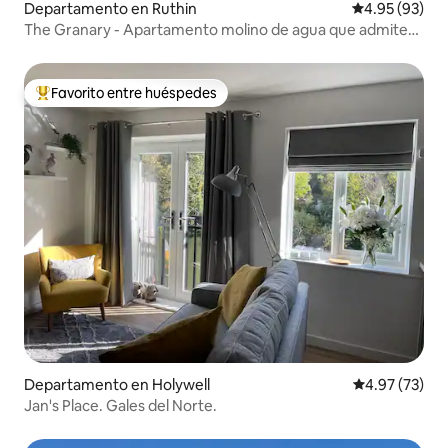
Departamento en Ruthin
Calificación p
4.95 (93)
The Granary - Apartamento molino de agua que admite
perros
Favorito entre huéspedes
De los mejores en Favorito entre huéspedes
Departamento en Holywell
Calificación 
4.97 (73)
Jan's Place. Gales del Norte.