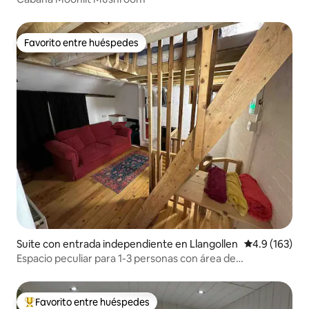
Favorito entre huéspedes
Favorito entre huéspedes
Suite con entrada independiente en Llangollen
Calificación 
4.9 (163)
Espacio peculiar para 1-3 personas con área de
estacionamiento.
Favorito entre huéspedes
De los mejores en Favorito entre huéspedes