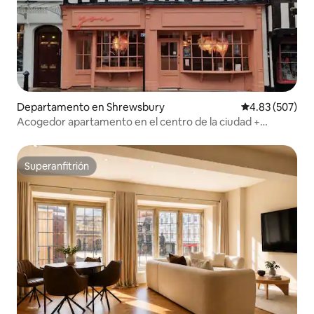
Departamento en Shrewsbury
Calificación pr
4.83 (507)
Acogedor apartamento en el centro de la ciudad +
estacionamiento gratuito cerca
Superanfitrión
Superanfitrión