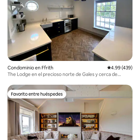
Condominio en Ffrith
Calificación pr
4.99 (439)
The Lodge en el precioso norte de Gales y cerca de
Chester
Favorito entre huéspedes
Favorito entre huéspedes