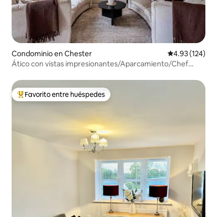
Condominio en Chester
Calificación p
4.93 (124)
Ático con vistas impresionantes/Aparcamiento/Chef
privado
Favorito entre huéspedes
De los mejores en Favorito entre huéspedes