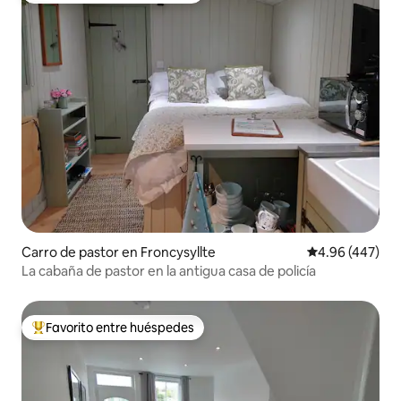
Carro de pastor en Froncysyllte
Calificación pr
4.96 (447)
La cabaña de pastor en la antigua casa de policía
Favorito entre huéspedes
De los mejores en Favorito entre huéspedes