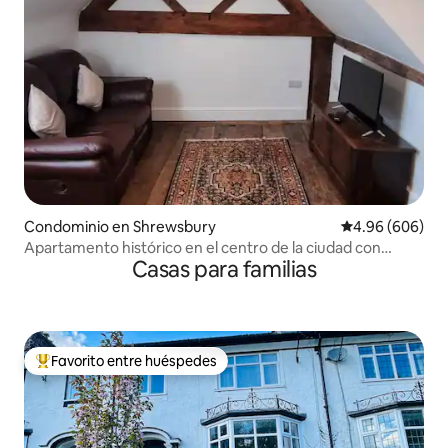
Condominio en Shrewsbury
Calificación pr
4.96 (606)
Apartamento histórico en el centro de la ciudad con
Casas para familias
aparcamiento
Favorito entre huéspedes
De los mejores en Favorito entre huéspedes