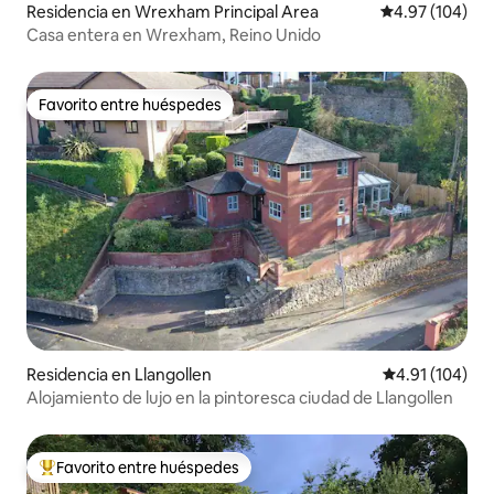
Residencia en Wrexham Principal Area
Calificación pr
4.97 (104)
Casa entera en Wrexham, Reino Unido
Favorito entre huéspedes
Favorito entre huéspedes
Residencia en Llangollen
Calificación p
4.91 (104)
Alojamiento de lujo en la pintoresca ciudad de Llangollen
Favorito entre huéspedes
De los mejores en Favorito entre huéspedes