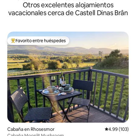
Otros excelentes alojamientos
vacacionales cerca de Castell Dinas Brân
Favorito entre huéspedes
De los mejores en Favorito entre huéspedes
Cabaña en Rhosesmor
Calificación pr
4.99 (103)
Cabaña Moonlit Mushroom