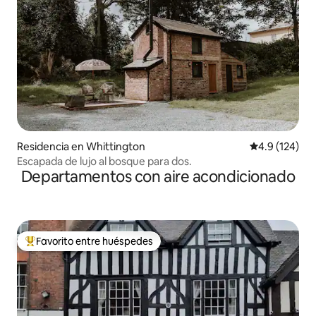
Residencia en Whittington
Calificación 
4.9 (124)
Escapada de lujo al bosque para dos.
Departamentos con aire acondicionado
Favorito entre huéspedes
De los mejores en Favorito entre huéspedes