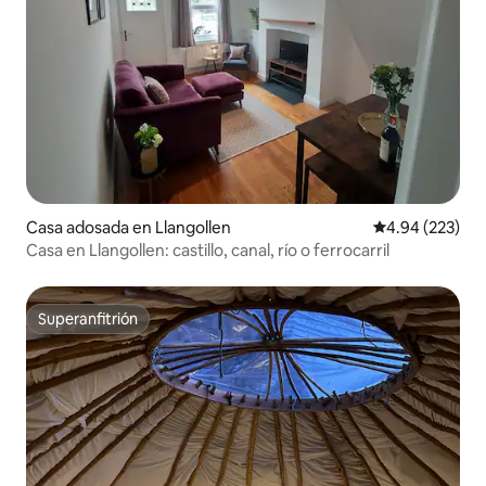
Casa adosada en Llangollen
Calificación pr
4.94 (223)
Casa en Llangollen: castillo, canal, río o ferrocarril
Superanfitrión
Superanfitrión