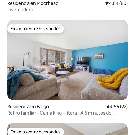
Residencia en Moorhead
Calificación p
4.84 (80)
Invernadero
Favorito entre huéspedes
Favorito entre huéspedes
Residencia en Fargo
Calificación 
4.95 (22)
Retiro familiar - Cama king + litera - A 5 minutos del
Fargodome
Favorito entre huéspedes
Favorito entre huéspedes