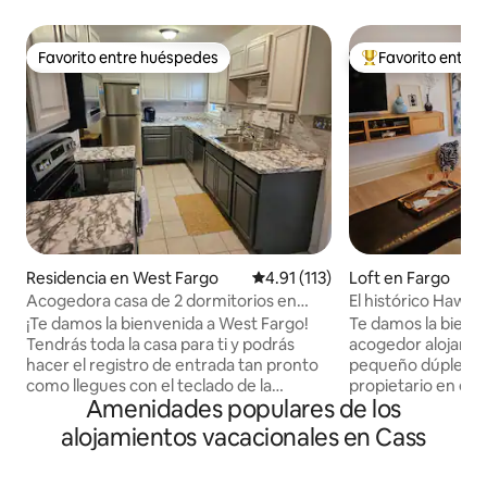
Favorito entre huéspedes
Favorito entre
Favorito entre huéspedes
De los mejores en
Residencia en West Fargo
Calificación promedio: 4.91 de 5
4.91 (113)
Loft en Fargo
Acogedora casa de 2 dormitorios en
El histórico Hawt
West Fargo con garaje para 2 coches
¡Te damos la bienvenida a West Fargo!
Te damos la bienv
Tendrás toda la casa para ti y podrás
acogedor alojamie
hacer el registro de entrada tan pronto
pequeño dúplex ge
como llegues con el teclado de la
propietario en el 
Amenidades populares de los
cerradura inteligente. 2 dormitorios, 2
completamente se
baños. Cama completa arriba, cama
su propia entrada 
alojamientos vacacionales en Cass
tamaño king abajo. Internet por cable de
ofrece total priva
alta velocidad Gigabit y wifi. Smart TV de
estancia. Vivimos e