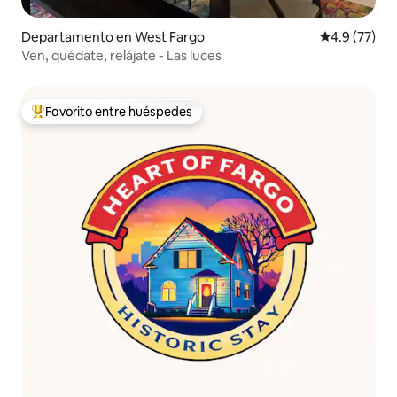
Departamento en West Fargo
Calificación
4.9 (77)
Ven, quédate, relájate - Las luces
Favorito entre huéspedes
De los mejores en Favorito entre huéspedes