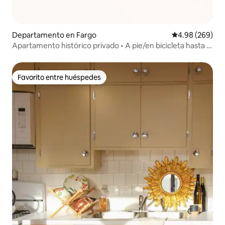
Departamento en Fargo
Calificación pr
4.98 (269)
Apartamento histórico privado • A pie/en bicicleta hasta el
centro de la ciudad
Favorito entre huéspedes
Favorito entre huéspedes