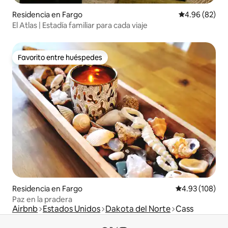
Residencia en Fargo
Calificación p
4.96 (82)
El Atlas | Estadía familiar para cada viaje
Favorito entre huéspedes
Favorito entre huéspedes
Residencia en Fargo
Calificación pr
4.93 (108)
Paz en la pradera
Airbnb
Estados Unidos
Dakota del Norte
Cass