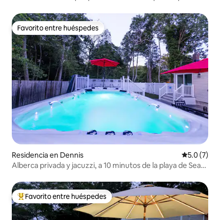
Favorito entre huéspedes
Favorito entre huéspedes
Residencia en Dennis
Calificació
5.0 (7)
Alberca privada y jacuzzi, a 10 minutos de la playa de Sea
Isle
Favorito entre huéspedes
De los mejores en Favorito entre huéspedes