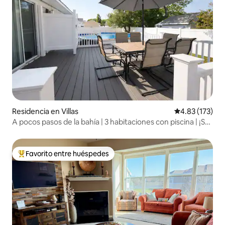
Residencia en Villas
Calificación p
4.83 (173)
A pocos pasos de la bahía | 3 habitaciones con piscina | ¡Se
admiten mascotas!
Favorito entre huéspedes
De los mejores en Favorito entre huéspedes