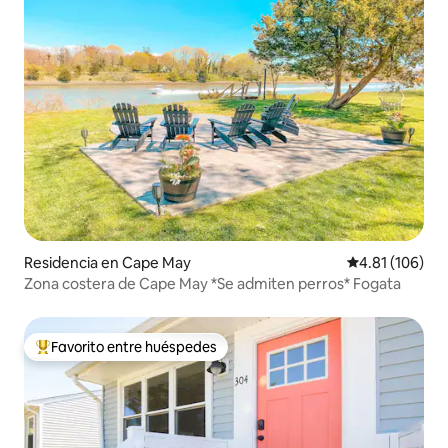
Residencia en Cape May
Calificación p
4.81 (106)
Zona costera de Cape May *Se admiten perros* Fogata
Favorito entre huéspedes
De los mejores en Favorito entre huéspedes