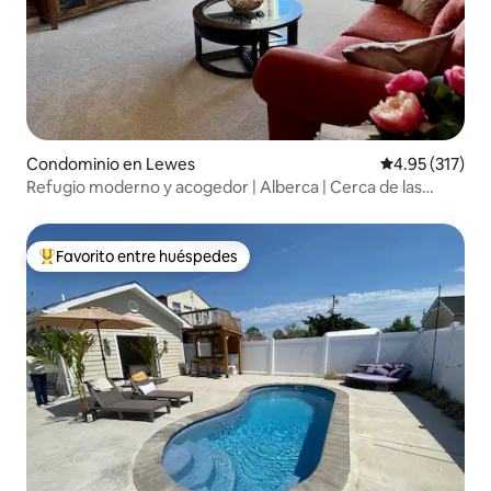
Condominio en Lewes
Calificación p
4.95 (317)
Refugio moderno y acogedor | Alberca | Cerca de las
playas
Favorito entre huéspedes
De los mejores en Favorito entre huéspedes