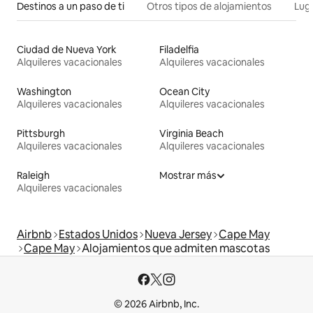
Destinos a un paso de ti
Otros tipos de alojamientos
Lug
Ciudad de Nueva York
Filadelfia
Alquileres vacacionales
Alquileres vacacionales
Washington
Ocean City
Alquileres vacacionales
Alquileres vacacionales
Pittsburgh
Virginia Beach
Alquileres vacacionales
Alquileres vacacionales
Raleigh
Mostrar más
Alquileres vacacionales
Airbnb
Estados Unidos
Nueva Jersey
Cape May
Cape May
Alojamientos que admiten mascotas
© 2026 Airbnb, Inc.