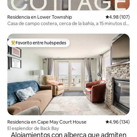
Residencia en Lower Township
Calificación pr
4.98 (107)
Casa de campo costera, cerca de la bahía, a 15 minutos de
Cape May
Favorito entre huéspedes
De los mejores en Favorito entre huéspedes
Residencia en Cape May Court House
Calificación pr
4.96 (134)
El esplendor de Back Bay
Alojamientos con alberca que admiten