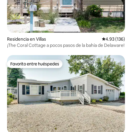
Residencia en Villas
Calificación p
4.93 (136)
¡The Coral Cottage a pocos pasos de la bahía de Delaware!
Favorito entre huéspedes
Favorito entre huéspedes