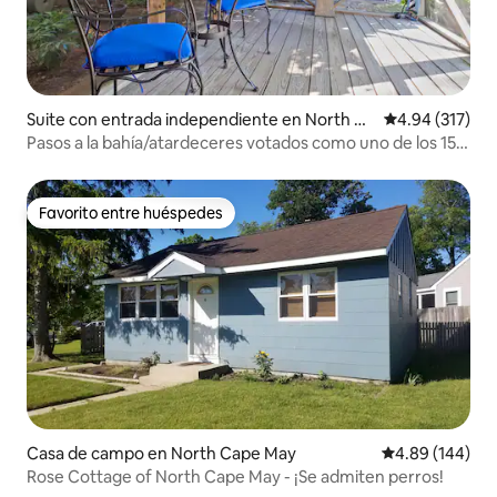
Suite con entrada independiente en North Ca
Calificación p
4.94 (317)
pe May
Pasos a la bahía/atardeceres votados como uno de los 15
mejores en Cape May
Favorito entre huéspedes
Favorito entre huéspedes
Casa de campo en North Cape May
Calificación pr
4.89 (144)
Rose Cottage of North Cape May - ¡Se admiten perros!