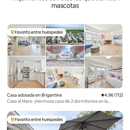
mascotas
Favorito entre huéspedes
De los mejores en Favorito entre huéspedes
Casa adosada en Brigantine
Calificación p
4.96 (112)
Casa al Mare: ¡Hermosa casa de 2 dormitorios en la
manzana de la playa!
Favorito entre huéspedes
De los mejores en Favorito entre huéspedes