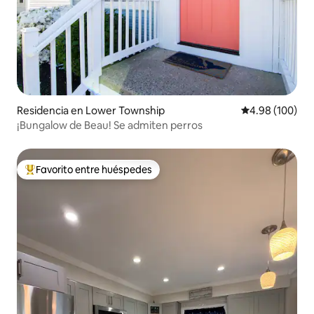
Residencia en Lower Township
Calificación pr
4.98 (100)
¡Bungalow de Beau! Se admiten perros
Favorito entre huéspedes
De los mejores en Favorito entre huéspedes