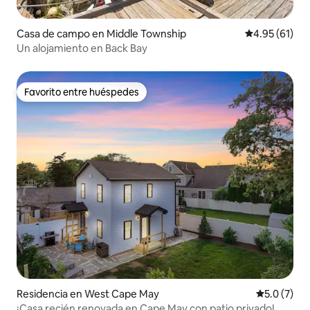
Casa de campo en Middle Township
Calificación 
4.95 (61)
Un alojamiento en Back Bay
Favorito entre huéspedes
Favorito entre huéspedes
Residencia en West Cape May
Calificació
5.0 (7)
¡Casa recién renovada en Cape May con patio privado!