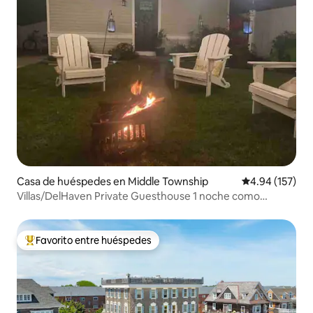
Casa de huéspedes en Middle Township
Calificación p
4.94 (157)
Villas/DelHaven Private Guesthouse 1 noche como
mínimo
Favorito entre huéspedes
De los mejores en Favorito entre huéspedes