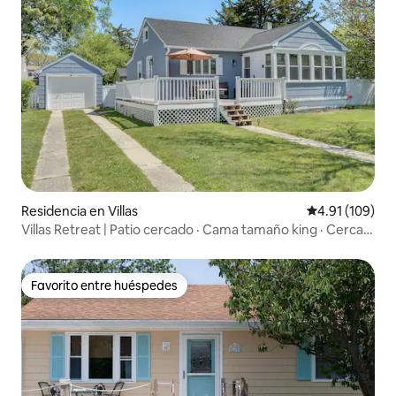
Residencia en Villas
Calificación p
4.91 (109)
Villas Retreat | Patio cercado · Cama tamaño king · Cerca
de la bahía
Favorito entre huéspedes
Favorito entre huéspedes