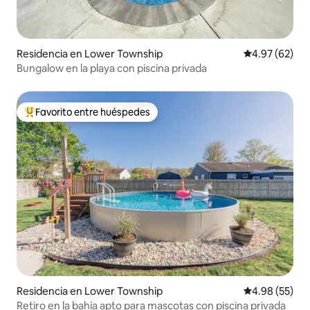
Residencia en Lower Township
Calificación p
4.97 (62)
Bungalow en la playa con piscina privada
Favorito entre huéspedes
De los mejores en Favorito entre huéspedes
Residencia en Lower Township
Calificación p
4.98 (55)
Retiro en la bahía apto para mascotas con piscina privada