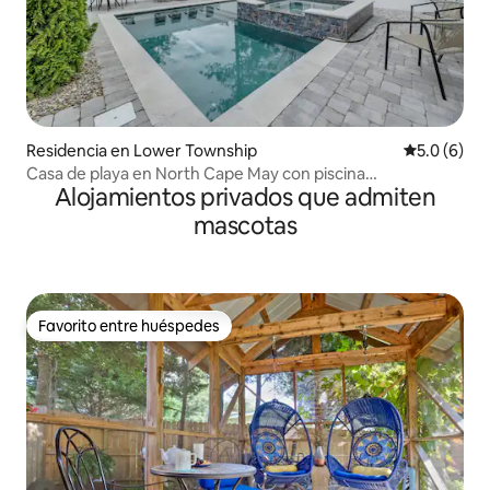
Residencia en Lower Township
Calificació
5.0 (6)
Casa de playa en North Cape May con piscina
Alojamientos privados que admiten
climatizada/jacuzzi
mascotas
Favorito entre huéspedes
Favorito entre huéspedes