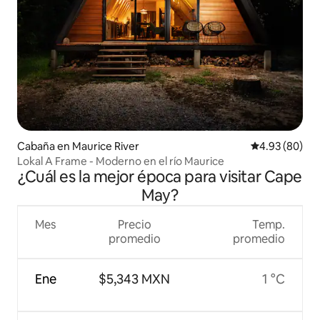
Cabaña en Maurice River
Calificación p
4.93 (80)
Lokal A Frame - Moderno en el río Maurice
¿Cuál es la mejor época para visitar Cape
May?
Mes
Precio
Temp.
promedio
promedio
Ene
$5,343 MXN
1 °C