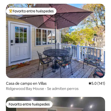
Favorito entre huéspedes
De los mejores en Favorito entre huéspedes
Casa de campo en Villas
Calificación 
5.0 (141)
Ridgewood Bay House - Se admiten perros
Favorito entre huéspedes
Favorito entre huéspedes