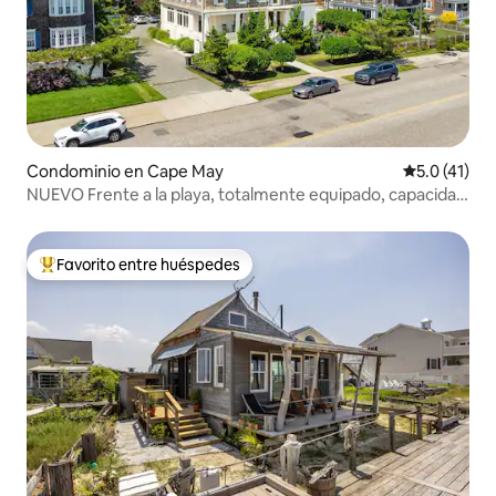
Condominio en Cape May
Calificación
5.0 (41)
NUEVO Frente a la playa, totalmente equipado, capacidad
para 6 personas
Favorito entre huéspedes
De los mejores en Favorito entre huéspedes