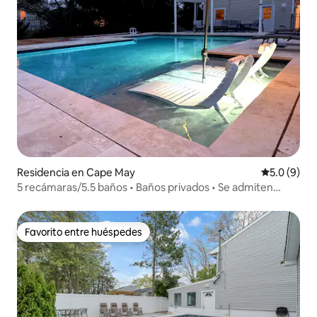
Residencia en Cape May
Calificació
5.0 (9)
5 recámaras/5.5 baños • Baños privados • Se admiten
perros • Alberca
Favorito entre huéspedes
Favorito entre huéspedes