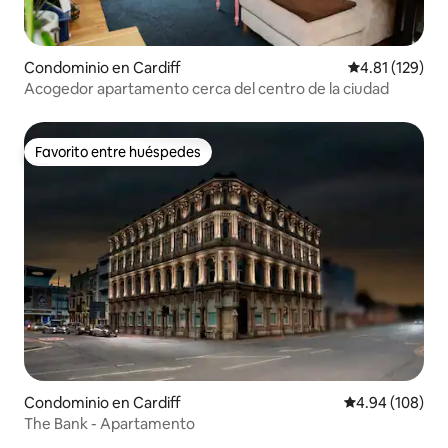
Condominio en Cardiff
Calificación p
4.81 (129)
Acogedor apartamento cerca del centro de la ciudad
Favorito entre huéspedes
Favorito entre huéspedes
Condominio en Cardiff
Calificación pr
4.94 (108)
The Bank - Apartamento