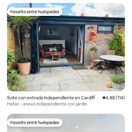
Favorito entre huéspedes
Favorito entre huéspedes
Suite con entrada independiente en Cardiff
Calificación p
4.88 (114)
Hafan - anexo independiente con jardín
Favorito entre huéspedes
Favorito entre huéspedes