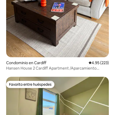
Condominio en Cardiff
Calificación pr
4.95 (223)
Hansen House 2 Cardiff Apartment /Aparcamiento
gratuito
Favorito entre huéspedes
Favorito entre huéspedes