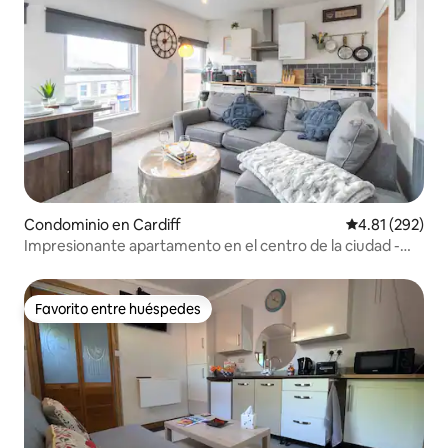
Condominio en Cardiff
Calificación p
4.81 (292)
Impresionante apartamento en el centro de la ciudad -
Wifi y estacionamiento
Favorito entre huéspedes
Favorito entre huéspedes