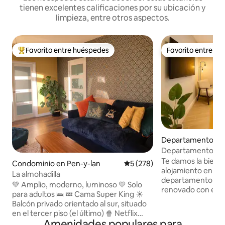
tienen excelentes calificaciones por su ubicación y
limpieza, entre otros aspectos.
Favorito entre huéspedes
Favorito entre h
De los mejores en Favorito entre huéspedes
Favorito entre h
Departamento en 
Departamento mod
recámaras para 4 
Te damos la bienv
Condominio en Pen-y-lan
Calificación promedio: 5 de 5
5 (278)
estacionamiento g
alojamiento en la c
La almohadilla
departamento de 
💚 Amplio, moderno, luminoso 💛 Solo
renovado con estil
para adultos 🛌 💤 Cama Super King ☀️
familias, amigos, c
Balcón privado orientado al sur, situado
de negocios que b
en el tercer piso (el último) 🍿 Netflix
cómodo en el cora
Amenidades populares para
para el viajero P️ Amplio estacionamiento