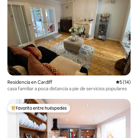
Residencia en Cardiff
Calificaci
5 (14)
casa familiar a poca distancia a pie de servicios populares
Favorito entre huéspedes
De los mejores en Favorito entre huéspedes