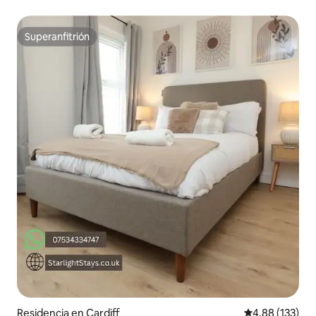
Superanfitrión
Superanfitrión
Residencia en Cardiff
Calificación p
4.88 (133)