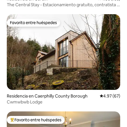
The Central Stay - Estacionamiento gratuito, contratista y
vacaciones
Favorito entre huéspedes
Favorito entre huéspedes
Residencia en Caerphilly County Borough
Calificación p
4.97 (67)
Cwmwbwb Lodge
Favorito entre huéspedes
De los mejores en Favorito entre huéspedes