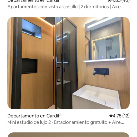
Departamento en Cardiff
Calificación 
4.85 (40)
Apartamentos con vista al castillo | 2 dormitorios | Aire
acondicionado
Departamento en Cardiff
Calificación 
4.75 (12)
Mini estudio de lujo 2 · Estacionamiento gratuito + Aire
acondicionado