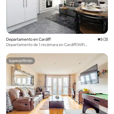
Departamento en Cardiff
Calificac
5 (3)
Departamento de 1 recámara en Cardiff|WiFi
rápido|Cerca|Principality
Superanfitrión
Superanfitrión