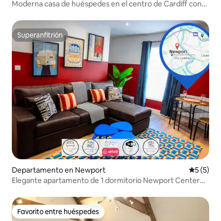
Moderna casa de huéspedes en el centro de Cardiff con
wifi rápido
Superanfitrión
Superanfitrión
Departamento en Newport
Calificac
5 (5)
Elegante apartamento de 1 dormitorio Newport Center
RoyalGwentHospital
Favorito entre huéspedes
Favorito entre huéspedes