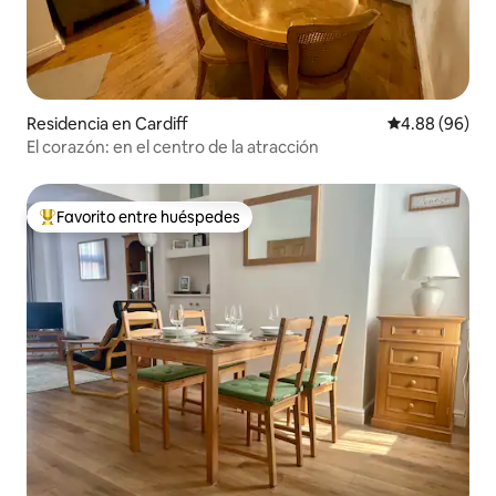
Residencia en Cardiff
Calificación p
4.88 (96)
El corazón: en el centro de la atracción
Favorito entre huéspedes
De los mejores en Favorito entre huéspedes