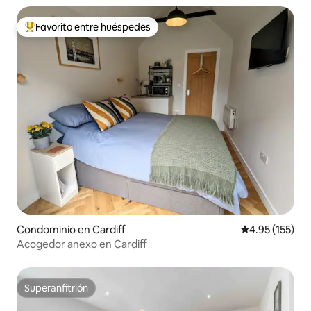
Favorito entre huéspedes
De los mejores en Favorito entre huéspedes
Condominio en Cardiff
Calificación p
4.95 (155)
Acogedor anexo en Cardiff
Superanfitrión
Superanfitrión