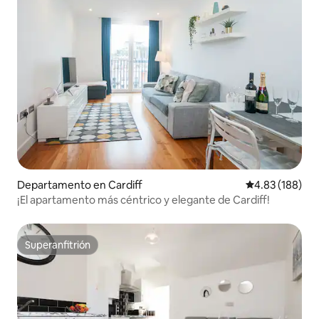
Departamento en Cardiff
Calificación pr
4.83 (188)
¡El apartamento más céntrico y elegante de Cardiff!
Superanfitrión
Superanfitrión