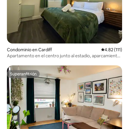
Condominio en Cardiff
Calificación p
4.82 (111)
Apartamento en el centro junto al estadio, aparcamiento
gratuito y wifi rápido
Superanfitrión
Superanfitrión