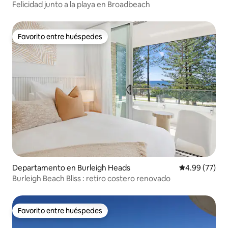
Felicidad junto a la playa en Broadbeach
Favorito entre huéspedes
Favorito entre huéspedes
Departamento en Burleigh Heads
Calificación p
4.99 (77)
Burleigh Beach Bliss : retiro costero renovado
Favorito entre huéspedes
Favorito entre huéspedes