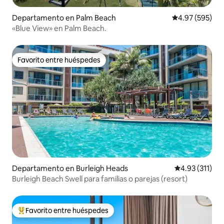
Departamento en Palm Beach
Calificación pr
4.97 (595)
«Blue View» en Palm Beach.
Favorito entre huéspedes
Favorito entre huéspedes
Departamento en Burleigh Heads
Calificación p
4.93 (311)
Burleigh Beach Swell para familias o parejas (resort)
Favorito entre huéspedes
De los mejores en Favorito entre huéspedes