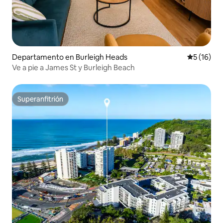
Departamento en Burleigh Heads
Calificaci
5 (16)
Ve a pie a James St y Burleigh Beach
Superanfitrión
Superanfitrión