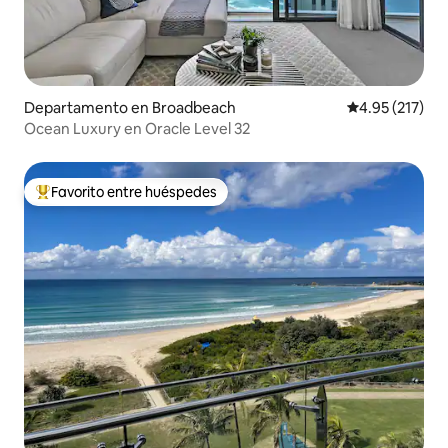
Departamento en Broadbeach
Calificación p
4.95 (217)
Ocean Luxury en Oracle Level 32
Favorito entre huéspedes
De los mejores en Favorito entre huéspedes