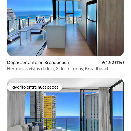
Departamento en Broadbeach
Calificación p
4.92 (119)
Hermosas vistas de lujo, 3 dormitorios, Broadbeach
Casino
Favorito entre huéspedes
Favorito entre huéspedes