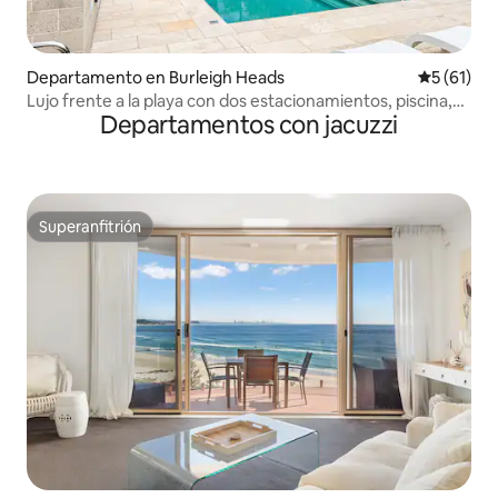
Departamento en Burleigh Heads
Calificaci
5 (61)
Lujo frente a la playa con dos estacionamientos, piscina,
Departamentos con jacuzzi
gimnasio
Superanfitrión
Superanfitrión