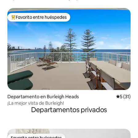
Favorito entre huéspedes
De los mejores en Favorito entre huéspedes
Departamento en Burleigh Heads
Calificaci
5 (31)
¡La mejor vista de Burleigh!
Departamentos privados