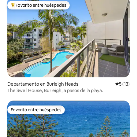
Favorito entre huéspedes
De los mejores en Favorito entre huéspedes
Departamento en Burleigh Heads
Calificaci
5 (13)
The Swell House, Burleigh, a pasos de la playa.
Favorito entre huéspedes
Favorito entre huéspedes