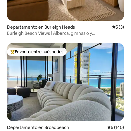
Departamento en Burleigh Heads
Calificac
5 (3)
Burleigh Beach Views | Alberca, gimnasio y
estacionamiento
Favorito entre huéspedes
De los mejores en Favorito entre huéspedes
Departamento en Broadbeach
Calificació
5 (140)