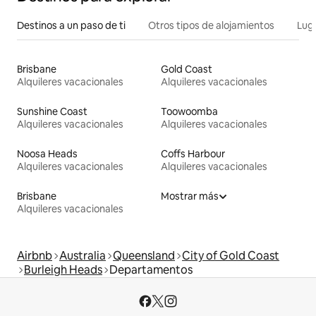
Destinos a un paso de ti
Otros tipos de alojamientos
Lug
Brisbane
Gold Coast
Alquileres vacacionales
Alquileres vacacionales
Sunshine Coast
Toowoomba
Alquileres vacacionales
Alquileres vacacionales
Noosa Heads
Coffs Harbour
Alquileres vacacionales
Alquileres vacacionales
Brisbane
Mostrar más
Alquileres vacacionales
Airbnb
Australia
Queensland
City of Gold Coast
Burleigh Heads
Departamentos