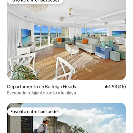
Favorito entre huéspedes
Favorito entre huéspedes
Departamento en Burleigh Heads
Calificación 
4.93 (46)
Escapada relajante junto a la playa
Favorito entre huéspedes
Favorito entre huéspedes