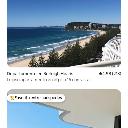
Departamento en Burleigh Heads
Calificación p
4.98 (213)
Lujoso apartamento en el piso 16 con vistas
espectaculares en Burleigh Surf
Favorito entre huéspedes
De los mejores en Favorito entre huéspedes