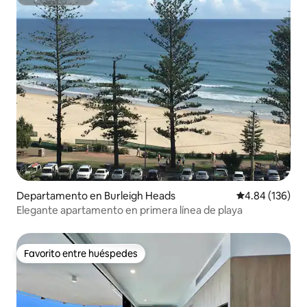
Superanfitrión
Departamento en Burleigh Heads
Calificación pr
4.84 (136)
Elegante apartamento en primera línea de playa
Favorito entre huéspedes
Favorito entre huéspedes