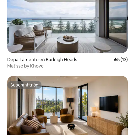
Departamento en Burleigh Heads
Calificaci
5 (13)
Matisse by Khove
Superanfitrión
Superanfitrión