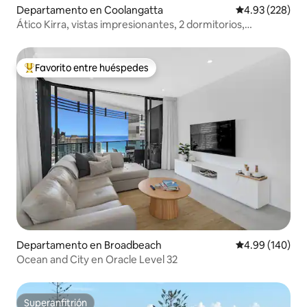
Departamento en Coolangatta
Calificación pr
4.93 (228)
Ático Kirra, vistas impresionantes, 2 dormitorios,
aparcamiento, piscina
Favorito entre huéspedes
De los mejores en Favorito entre huéspedes
Departamento en Broadbeach
Calificación pr
4.99 (140)
Ocean and City en Oracle Level 32
Superanfitrión