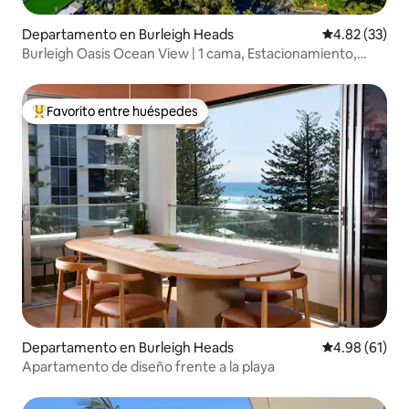
Departamento en Burleigh Heads
Calificación 
4.82 (33)
Burleigh Oasis Ocean View | 1 cama, Estacionamiento,
piscina
Favorito entre huéspedes
De los mejores en Favorito entre huéspedes
Departamento en Burleigh Heads
Calificación 
4.98 (61)
Apartamento de diseño frente a la playa