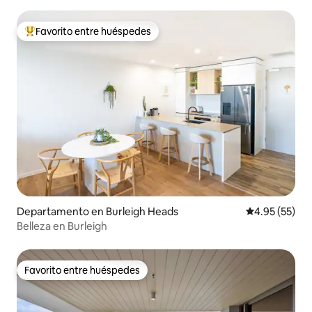
Favorito entre huéspedes
De los mejores en Favorito entre huéspedes
Departamento en Burleigh Heads
Calificación 
4.95 (55)
Belleza en Burleigh
Favorito entre huéspedes
Favorito entre huéspedes