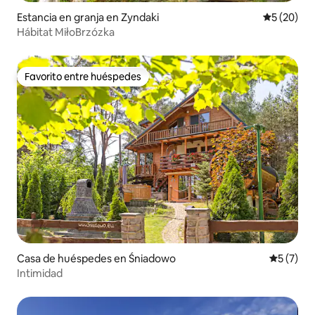
Estancia en granja en Zyndaki
Calificaci
5 (20)
Hábitat MiłoBrzózka
Favorito entre huéspedes
Favorito entre huéspedes
Casa de huéspedes en Śniadowo
Calificac
5 (7)
Intimidad