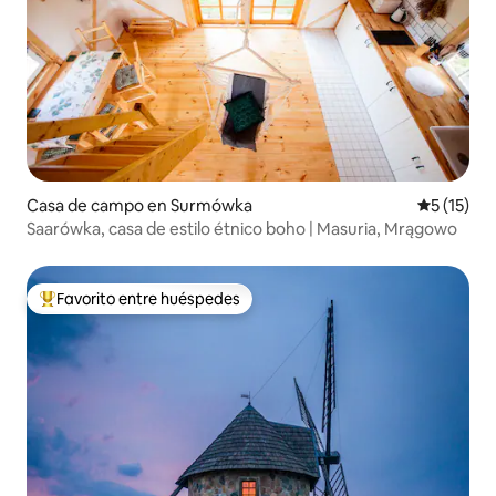
Casa de campo en Surmówka
Calificaci
5 (15)
Saarówka, casa de estilo étnico boho | Masuria, Mrągowo
Favorito entre huéspedes
De los mejores en Favorito entre huéspedes