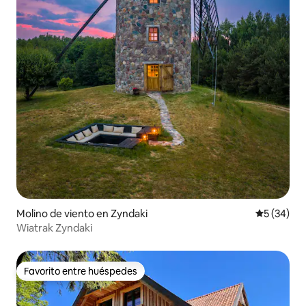
Molino de viento en Zyndaki
Calificaci
5 (34)
Wiatrak Zyndaki
Favorito entre huéspedes
Favorito entre huéspedes