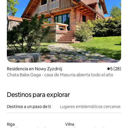
Residencia en Nowy Zyzdrój
Calificaci
5 (28)
Chata Baba Gaga - casa de Masuria abierta todo el año
Destinos para explorar
Destinos a un paso de ti
Lugares emblemáticos cercanos
Riga
Vilna