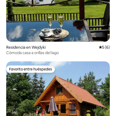
Residencia en Wejdyki
Calificac
5 (6)
Cómoda casa a orillas del lago
Favorito entre huéspedes
Favorito entre huéspedes