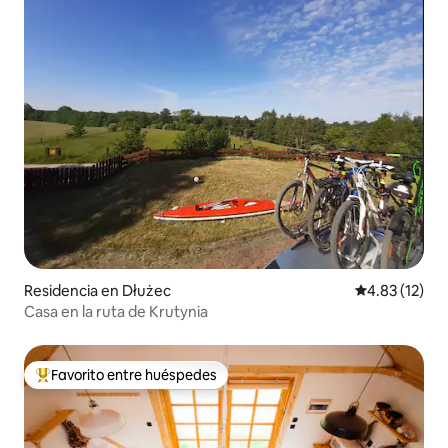
Residencia en Dłużec
Calificación 
4.83 (12)
Casa en la ruta de Krutynia
Favorito entre huéspedes
De los mejores en Favorito entre huéspedes