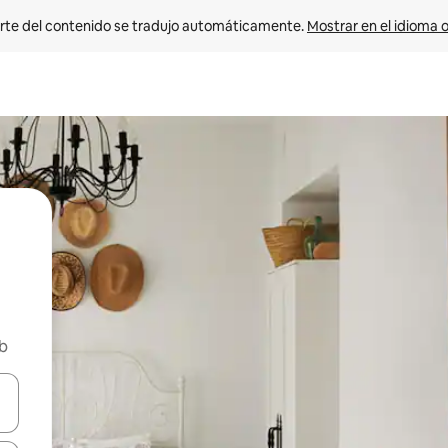
rte del contenido se tradujo automáticamente. 
Mostrar en el idioma o
nb
vegar usando las teclas de las flechas hacia arriba y hacia abajo, o b