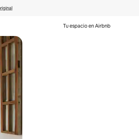
riginal
Tu espacio en Airbnb
ien tocando y deslizando la pantalla.