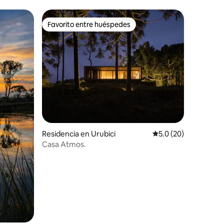
Favorito entre huéspedes
re huéspedes
Favorito entre huéspedes
Residencia en Urubici
Calificación promedi
5.0 (20)
Casa Atmos.
iones