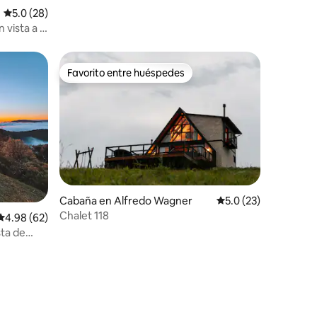
Calificación promedio: 5.0 de 5; 28 evaluaciones
5.0 (28)
vista a la
Favorito entre huéspedes
re huéspedes
Favorito entre huéspedes
iones
Cabaña en Alfredo Wagner
Calificación promedi
5.0 (23)
Chalet 118
Calificación promedio: 4.98 de 5; 62 evaluaciones
4.98 (62)
ta de