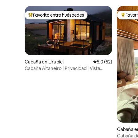
Favorito entre huéspedes
Favor
De los mejores en Favorito entre huéspedes
De los m
Cabaña en Urubici
Calificación promedio
5.0 (52)
Cabaña Altaneiro | Privacidad | Vista
increíble
Cabaña e
Cabaña de 