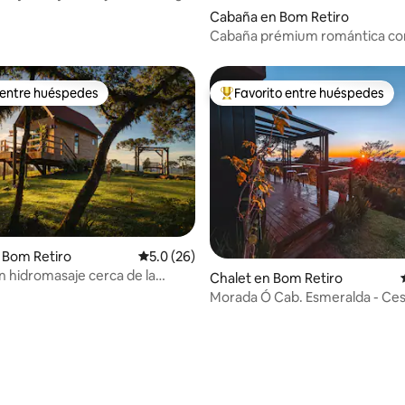
Cabaña en Bom Retiro
Cabaña prémium romántica con 
sierra
 entre huéspedes
Favorito entre huéspedes
 entre huéspedes
De los mejores en Favorito ent
 Bom Retiro
Calificación promedio: 5.0 de 5; 26 evaluac
5.0 (26)
n hidromasaje cerca de la
Chalet en Bom Retiro
hera
Morada Ó Cab. Esmeralda - Ces
desayuno