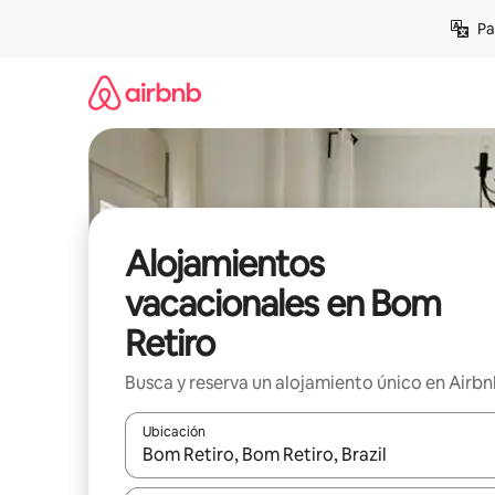
Ir
Pa
al
contenido
Alojamientos
vacacionales en Bom
Retiro
Busca y reserva un alojamiento único en Airb
Ubicación
Cuando los resultados estén disponibles, podrás na