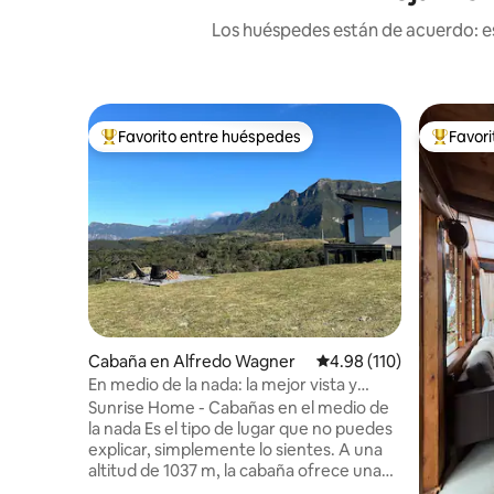
Los huéspedes están de acuerdo: es
Favorito entre huéspedes
Favor
De los mejores en Favorito entre huéspedes
De los m
Cabaña en Alfredo Wagner
Calificación promedio: 
4.98 (110)
En medio de la nada: la mejor vista y
privacidad de la Sierra
Sunrise Home - Cabañas en el medio de
la nada Es el tipo de lugar que no puedes
explicar, simplemente lo sientes. A una
altitud de 1037 m, la cabaña ofrece una
vista de 360° que hipnotiza y un silencio