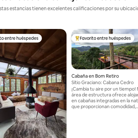
tas estancias tienen excelentes calificaciones por su ubicació
ito entre huéspedes
Favorito entre huéspedes
ejores en Favorito entre huéspedes
De los mejores en Favorito ent
Cabaña en Bom Retiro
Sítio Graciano: Cabana Cedro
¡Cambia tu aire por un tiempo! Nuestra
área de estructura ofrece aloj
en cabañas integradas en la nat
4.98 de 5; 110 evaluaciones
que proporcionan comodidad,
tranquilidad y privacidad. Los 
tienen acceso al bosque nativo y
lagos con hermosas vistas pan
A solo 5 km del sitio, encontrará
bodega Thera, ideal para degu