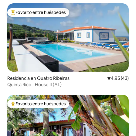
Favorito entre huéspedes
De los mejores en Favorito entre huéspedes
Residencia en Quatro Ribeiras
Calificación 
4.95 (43)
Quinta Rico - House II (AL)
Favorito entre huéspedes
De los mejores en Favorito entre huéspedes