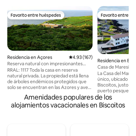
Favorito entre huéspedes
Favorito entre h
Favorito entre huéspedes
Favorito entre h
Residencia en Açores
Calificación promedio: 4.93 de 5
4.93 (167)
Residencia en Bisc
Reserva natural con impresionantes
Casa de Maresia 
vistas al mar RRAL1117
RRAL: 1117 Toda la casa en reserva
La Casa del Mar Sp
natural privada. La propiedad está llena
único, ubicado en 
de árboles endémicos protegidos que
Biscoitos, justo en
solo se encuentran en las Azores y aves
puerto pesquero, 
protegidas, incluida Cory 's Shearwater,
Amenidades populares de los
ubicación privileg
con su curioso canto justo antes del
caminar hasta las 
alojamientos vacacionales en Biscoitos
amanecer y después del atardecer en la
naturales de Bisco
residencia entre marzo y octubre.
restaurantes cerc
Piscinas de lava negra natural en el
del uso de un auto
pueblo. Las actividades cercanas
estancia.<br><br>
incluyen avistamiento de ballenas,
dormitorios, dos 
senderismo, esnórquel, buceo, golf,