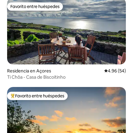
Favorito entre huéspedes
Favorito entre huéspedes
Residencia en Açores
Calificación p
4.96 (54)
Ti Chôa - Casa de Biscoitinho
Favorito entre huéspedes
De los mejores en Favorito entre huéspedes