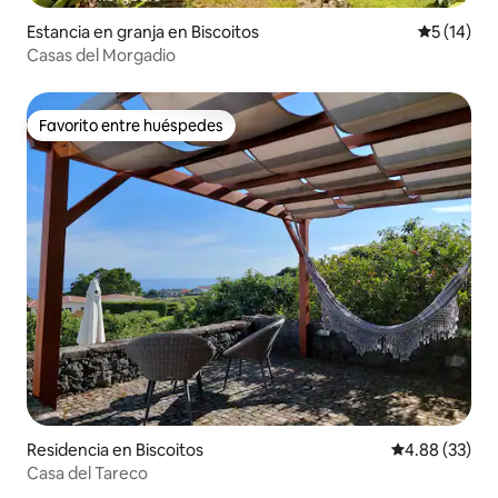
Estancia en granja en Biscoitos
Calificaci
5 (14)
Casas del Morgadio
Favorito entre huéspedes
Favorito entre huéspedes
Residencia en Biscoitos
Calificación p
4.88 (33)
Casa del Tareco