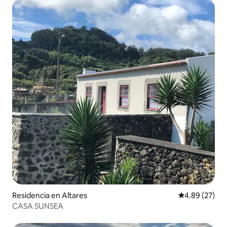
Residencia en Altares
Calificación p
4.89 (27)
CASA SUNSEA