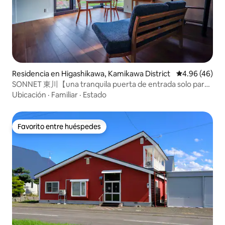
Residencia en Higashikawa, Kamikawa District
Calificación p
4.96 (46)
SONNET 東川【una tranquila puerta de entrada solo para
adultos】
Ubicación
·
Familiar
·
Estado
Favorito entre huéspedes
Favorito entre huéspedes