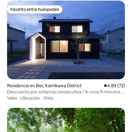
Favorito entre huéspedes
Favorito entre huéspedes
Residencia en Biei, Kamikawa District
Calificación p
4.89 (72)
Descuento por estancia consecutiva / A unos 9 minutos a
pie de la estación / Posada de lujo con un toque monótono
Valor
·
Ubicación
·
Vista
/ Barbacoa (sujeto a regulaciones) / Máximo 8 personas
[Biei]