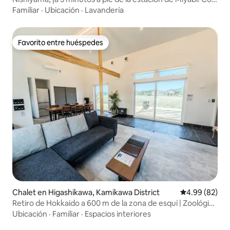
capacidad para 10 personas y 4 plazas de aparcamiento
Familiar
·
Ubicación
·
Lavandería
gratuitas
Favorito entre huéspedes
Favorito entre huéspedes
Chalet en Higashikawa, Kamikawa District
Calificación p
4.99 (82)
Retiro de Hokkaido a 600 m de la zona de esquí | Zoológico
de Asahiyama
Ubicación
·
Familiar
·
Espacios interiores