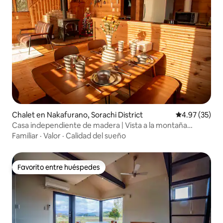
Chalet en Nakafurano, Sorachi District
Calificación 
4.97 (35)
Casa independiente de madera | Vista a la montaña
Shishen-dake | Cerca de la granja Tomita, la estación de
Familiar
·
Valor
·
Calidad del sueño
esquí de Furano y la estación de JR de Nakafurano a 650
metros
Favorito entre huéspedes
Favorito entre huéspedes