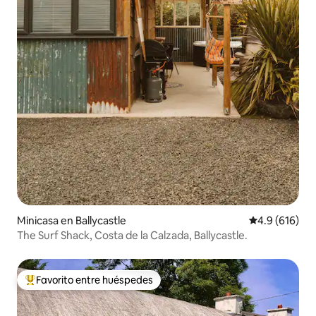
Minicasa en Ballycastle
Calificación 
4.9 (616)
The Surf Shack, Costa de la Calzada, Ballycastle.
Favorito entre huéspedes
De los mejores en Favorito entre huéspedes