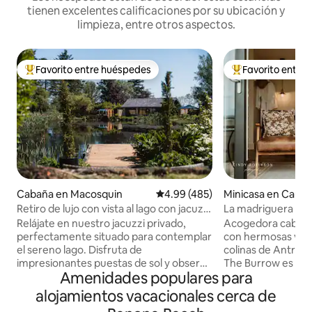
tienen excelentes calificaciones por su ubicación y
limpieza, entre otros aspectos.
Favorito entre huéspedes
Favorito entre
De los mejores en Favorito entre huéspedes
De los mejores en
Cabaña en Macosquin
Calificación promedio: 4.99 de 5
4.99 (485)
Minicasa en Caus
st and Glens
Retiro de lujo con vista al lago con jacuzzi
La madriguera en e
y mesa de billar
Relájate en nuestro jacuzzi privado,
Acogedora cabañ
perfectamente situado para contemplar
con hermosas vist
el sereno lago. Disfruta de
colinas de Antrim c
impresionantes puestas de sol y observa
The Burrow es un
Amenidades populares para
las estrellas por la noche mientras te
lujo en la planta b
sumerges en las cálidas y relajantes
jardín privado, pati
alojamientos vacacionales cerca de
aguas. - * Hermosos jardines maduros:
departamento est