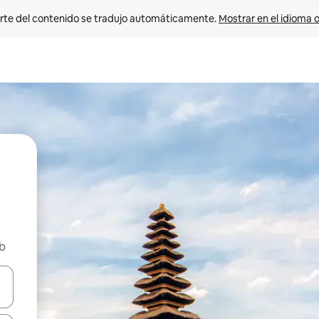
rte del contenido se tradujo automáticamente. 
Mostrar en el idioma o
nb
vegar usando las teclas de las flechas hacia arriba y hacia abajo, o b