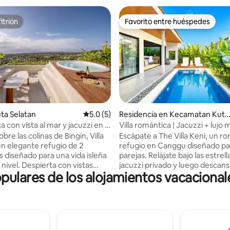
itrión
Favorito entre huéspedes
itrión
Favorito entre huéspedes
4.97 de 5; 253 evaluaciones
uta Selatan
Calificación promedio: 5.0 de 5; 5 evaluac
5.0 (5)
Residencia en Kecamatan Kuta
Utara
ca con vista al mar y jacuzzi en la
Villa romántica | Jacuzzi + lujo
 Bingin
bre las colinas de Bingin, Villa
Escápate a The Villa Keni, un r
n elegante refugio de 2
refugio en Canggu diseñado pa
 diseñado para una vida isleña
parejas. Relájate bajo las estrell
nivel. Despierta con vistas
jacuzzi privado y luego descan
ulares de los alojamientos vacacional
as del océano y la ciudad, pasa
interiores elegantes y modern
nquilas junto a tu alberca
cálidas texturas naturales. 2 re
termina el día en tu jacuzzi en la
baños, capacidad para hasta 4 
 el cielo al atardecer sobre ti.
La sala de estar de concepto abi
os minutos de playas, cafés,
baño estilo spa y la fluidez entre
es y clubes de playa, ofrece el
interior y el exterior crean un r