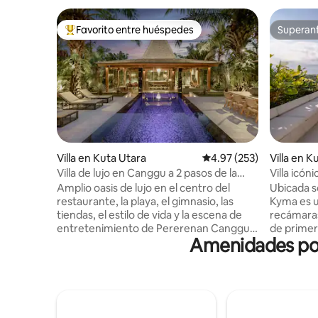
Favorito entre huéspedes
Superanf
De los mejores en Favorito entre huéspedes
Superanf
Villa en Kuta Utara
Calificación promedio: 
4.97 (253)
Villa en K
Villa de lujo en Canggu a 2 pasos de la
Villa icóni
playa y el entretenimiento
azotea en
Amplio oasis de lujo en el centro del
Ubicada so
restaurante, la playa, el gimnasio, las
Kyma es u
tiendas, el estilo de vida y la escena de
recámaras
entretenimiento de Pererenan Canggu.
de primer 
Amenidades pop
Enorme villa de 900 metros cuadrados
panorámic
con bonita piscina. Fácil acceso a pie a las
tardes tra
calles principales. Desayuno y limpieza 5
privada y 
días a la semana. Enorme sala de estar
azotea con
separada con aire acondicionado. 2
A solo un
dormitorios de lujo tamaño king con
restaurant