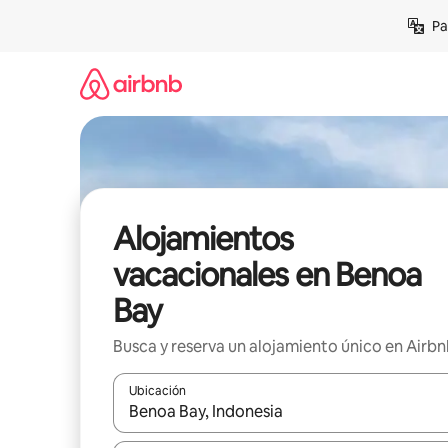
Ir
Pa
al
contenido
Alojamientos
vacacionales en Benoa
Bay
Busca y reserva un alojamiento único en Airb
Ubicación
Cuando los resultados estén disponibles, podrás na