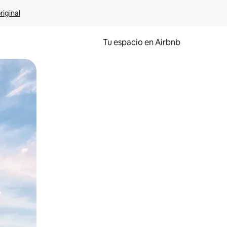
riginal
Tu espacio en Airbnb
ien tocando y deslizando la pantalla.