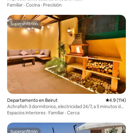
Familiar
·
Cocina
·
Precisión
Superanfitrión
Superanfitrión
Departamento en Beirut
Calificación 
4.9 (114)
Achrafieh 3 dormitorios, electricidad 24/7, a 5 minutos del
museo, barbacoa + jardín + bañera de hidromasaje
Espacios interiores
·
Familiar
·
Cerca
Superanfitrión