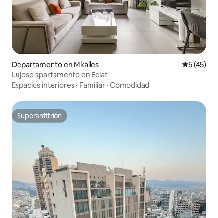
Departamento en Mkalles
Calificaci
5 (45)
Lujoso apartamento en Eclat
Espacios interiores
·
Familiar
·
Comodidad
Superanfitrión
Superanfitrión