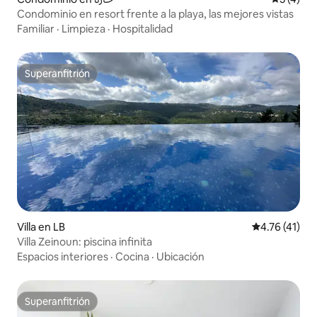
Condominio en resort frente a la playa, las mejores vistas
Familiar
·
Limpieza
·
Hospitalidad
Superanfitrión
Superanfitrión
Villa en LB
Calificación 
4.76 (41)
Villa Zeinoun: piscina infinita
Espacios interiores
·
Cocina
·
Ubicación
Superanfitrión
Superanfitrión