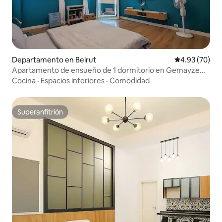
Departamento en Beirut
Calificación p
4.93 (70)
Apartamento de ensueño de 1 dormitorio en Gemayze
con electricidad 24/7
Cocina
·
Espacios interiores
·
Comodidad
Superanfitrión
Superanfitrión