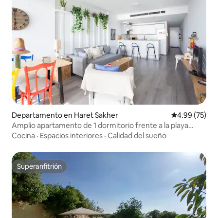
Departamento en Haret Sakher
Calificación p
4.99 (75)
Amplio apartamento de 1 dormitorio frente a la playa
junto a la costa
Cocina
·
Espacios interiores
·
Calidad del sueño
Superanfitrión
Superanfitrión