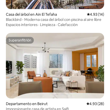
Casa del árbol en Ain El Tefaha
Calificación 
4.93 (14)
Blackbird - Moderna casa del árbol con piscina al aire libre
Espacios interiores
·
Limpieza
·
Calefacción
Superanfitrión
Superanfitrión
Departamento en Beirut
Calificación p
4.93 (28)
Impresionante casa de artista en Saifi