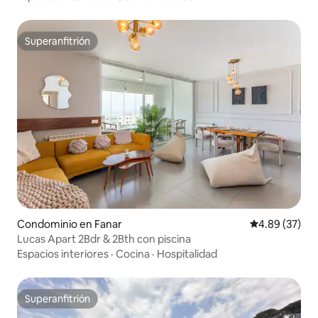
Superanfitrión
Superanfitrión
Condominio en Fanar
Calificación p
4.89 (37)
Lucas Apart 2Bdr & 2Bth con piscina
Espacios interiores
·
Cocina
·
Hospitalidad
Superanfitrión
Superanfitrión