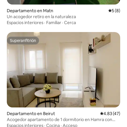
Departamento en Matn
Calificac
5 (8)
Un acogedor retiro en la naturaleza
Espacios interiores
·
Familiar
·
Cerca
Superanfitrión
Superanfitrión
Departamento en Beirut
Calificación 
4.83 (47)
Acogedor apartamento de 1 dormitorio en Hamra con
electricidad las 24 horas
Espacios interiores
·
Cocina
·
Acceso