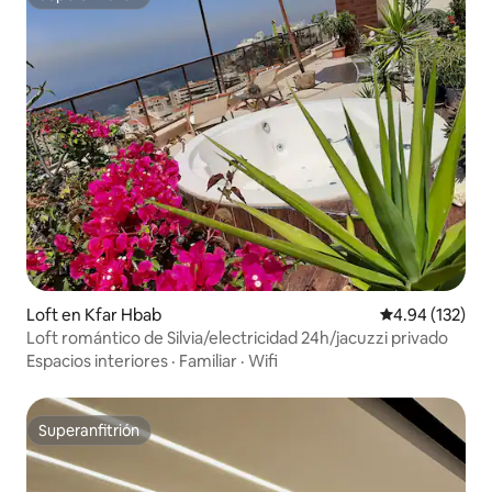
Superanfitrión
Loft en Kfar Hbab
Calificación p
4.94 (132)
Loft romántico de Silvia/electricidad 24h/jacuzzi privado
Espacios interiores
·
Familiar
·
Wifi
Superanfitrión
Superanfitrión