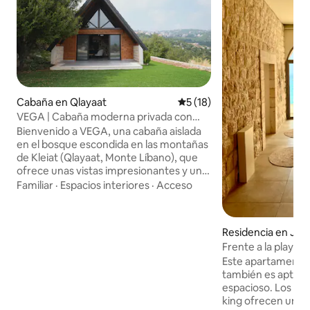
Cabaña en Qlayaat
Calificación promedio: 5 de 
5 (18)
VEGA | Cabaña moderna privada con
vistas panorámicas
Bienvenido a VEGA, una cabaña aislada
en el bosque escondida en las montañas
de Kleiat (Qlayaat, Monte Líbano), que
ofrece unas vistas impresionantes y una
tranquilidad completa. Diseñado
Familiar
·
Espacios interiores
·
Acceso
cuidadosamente para mañanas lentas y
noches acogedoras, Vega está a solo 3
minutos de la calle principal de Kleiat, a
Residencia en Jou
25 minutos de la estación de esquí
Frente a la playa, 
Faraya/Mzaar y a 30 minutos de Beirut
con jacuzzi para ve
Este apartamento 
La cabaña de 2 dormitorios y 2 baños de
también es apto pa
120 metros cuadrados cuenta con
espacioso. Los 2 
cocina totalmente equipada, aire
king ofrecen un c
acondicionado, wifi de fibra óptica,