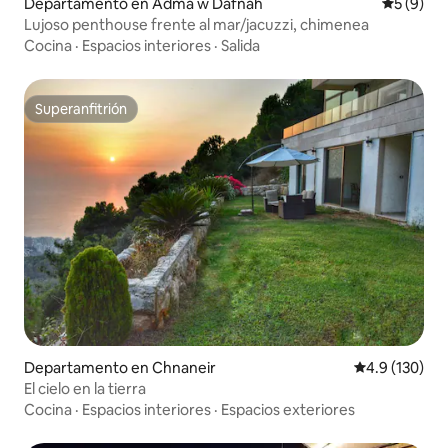
Departamento en Adma w Dafnah
Calificac
5 (9)
Lujoso penthouse frente al mar/jacuzzi, chimenea
Cocina
·
Espacios interiores
·
Salida
Superanfitrión
Superanfitrión
Departamento en Chnaneir
Calificación 
4.9 (130)
El cielo en la tierra
Cocina
·
Espacios interiores
·
Espacios exteriores