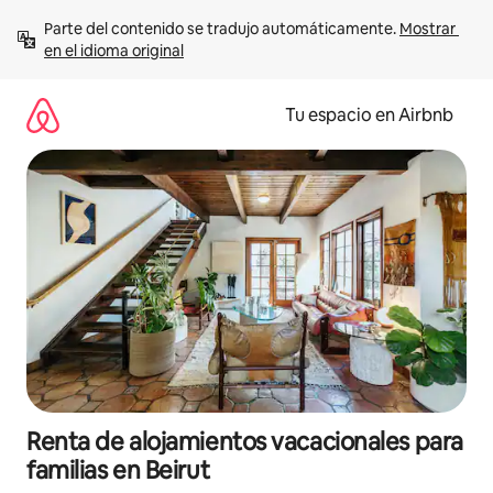
Ir
Parte del contenido se tradujo automáticamente. 
Mostrar 
al
en el idioma original
contenido
Tu espacio en Airbnb
Renta de alojamientos vacacionales para
familias en Beirut