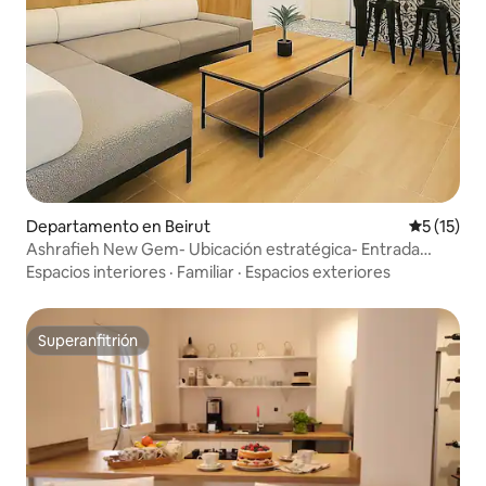
Departamento en Beirut
Calificaci
5 (15)
Ashrafieh New Gem- Ubicación estratégica- Entrada
privada
Espacios interiores
·
Familiar
·
Espacios exteriores
Superanfitrión
Superanfitrión