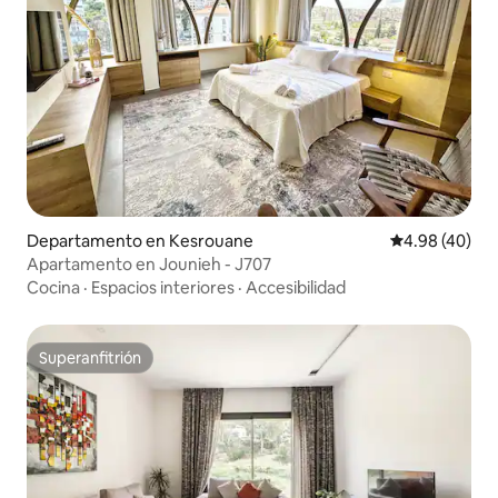
Departamento en Kesrouane
Calificación p
4.98 (40)
Apartamento en Jounieh - J707
Cocina
·
Espacios interiores
·
Accesibilidad
Superanfitrión
Superanfitrión