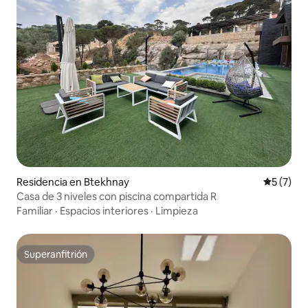
Residencia en Btekhnay
Calificac
5 (7)
Casa de 3 niveles con piscina compartida R
Familiar
·
Espacios interiores
·
Limpieza
Superanfitrión
Superanfitrión