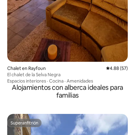
Chalet en Rayfoun
Calificación p
4.88 (57)
El chalet de la Selva Negra
Espacios interiores
·
Cocina
·
Amenidades
Alojamientos con alberca ideales para
familias
Superanfitrión
Superanfitrión