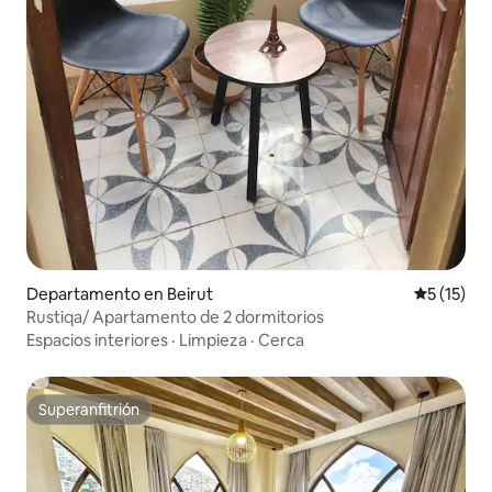
Departamento en Beirut
Calificaci
5 (15)
Rustiqa/ Apartamento de 2 dormitorios
Espacios interiores
·
Limpieza
·
Cerca
Superanfitrión
Superanfitrión