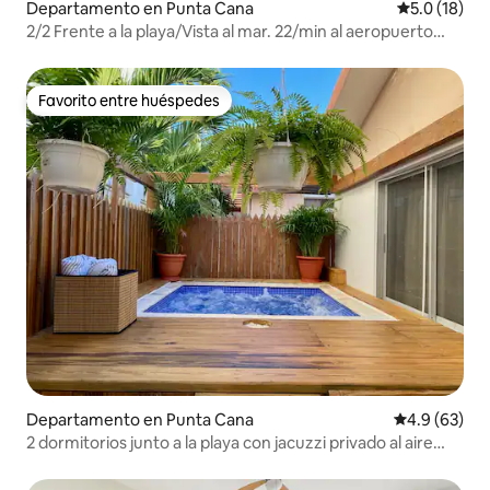
Departamento en Punta Cana
Calificación
5.0 (18)
2/2 Frente a la playa/Vista al mar. 22/min al aeropuerto
PUJ
Favorito entre huéspedes
Favorito entre huéspedes
Departamento en Punta Cana
Calificación
4.9 (63)
2 dormitorios junto a la playa con jacuzzi privado al aire
libre