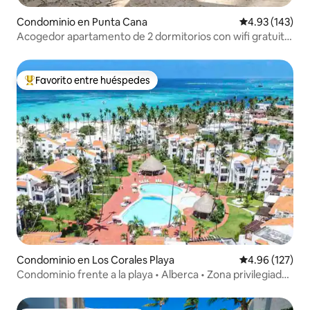
Condominio en Punta Cana
Calificación p
4.93 (143)
Acogedor apartamento de 2 dormitorios con wifi gratuito
y piscina
Favorito entre huéspedes
De los mejores en Favorito entre huéspedes
Condominio en Los Corales Playa
Calificación p
4.96 (127)
Condominio frente a la playa • Alberca • Zona privilegiada •
Oferta de septiembre/octubre