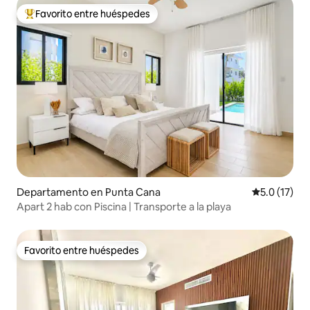
Favorito entre huéspedes
De los mejores en Favorito entre huéspedes
Departamento en Punta Cana
Calificación
5.0 (17)
Apart 2 hab con Piscina | Transporte a la playa
Favorito entre huéspedes
Favorito entre huéspedes