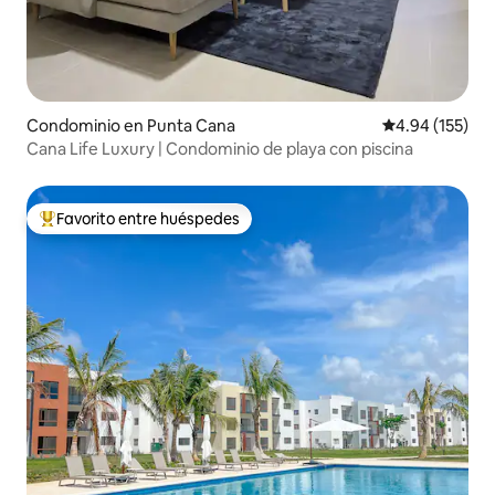
Condominio en Punta Cana
Calificación p
4.94 (155)
Cana Life Luxury | Condominio de playa con piscina
Favorito entre huéspedes
De los mejores en Favorito entre huéspedes