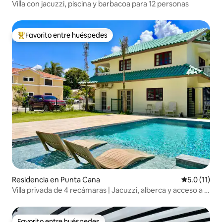
Villa con jacuzzi, piscina y barbacoa para 12 personas
Favorito entre huéspedes
De los mejores en Favorito entre huéspedes
Residencia en Punta Cana
Calificación
5.0 (11)
Villa privada de 4 recámaras | Jacuzzi, alberca y acceso a la
playa
Favorito entre huéspedes