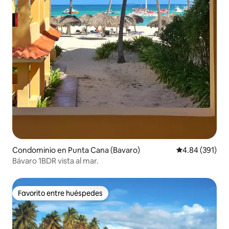
Condominio en Punta Cana (Bavaro)
Calificación pr
4.84 (391)
Bávaro 1BDR vista al mar.
Favorito entre huéspedes
Favorito entre huéspedes