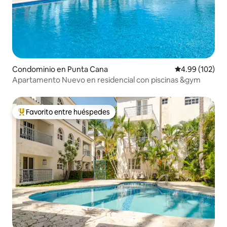
Condominio en Punta Cana
Calificación pr
4.99 (102)
Apartamento Nuevo en residencial con piscinas &gym
Favorito entre huéspedes
De los mejores en Favorito entre huéspedes