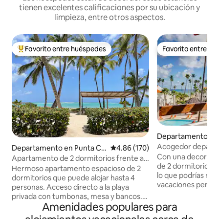
tienen excelentes calificaciones por su ubicación y
limpieza, entre otros aspectos.
Favorito entre huéspedes
Favorito entre h
De los mejores en Favorito entre huéspedes
Favorito entre h
Departamento en
Acogedor depart
Departamento en Punta Ca
Calificación promedio: 4.86 de 5
4.86 (170)
2 habitaciones con
Con una decoració
na
Apartamento de 2 dormitorios frente al
Stanzamare
de 2 dormitorios 
mar
Hermoso apartamento espacioso de 2
lo que podrías nec
dormitorios que puede alojar hasta 4
vacaciones perfectas
personas. Acceso directo a la playa
SERVICIOS INCLUY
privada con tumbonas, mesa y bancos.
totalmente equipad
Amenidades populares para
Situado en el cuarto piso (sin ascensor). 2
tocador. - Televisi
dormitorios tienen sus propias terrazas