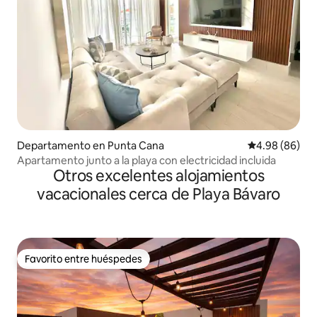
Departamento en Punta Cana
Calificación p
4.98 (86)
Apartamento junto a la playa con electricidad incluida
Otros excelentes alojamientos
vacacionales cerca de Playa Bávaro
Favorito entre huéspedes
Favorito entre huéspedes