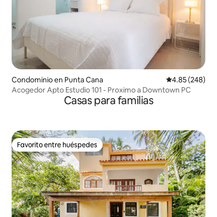
Condominio en Punta Cana
Calificación pr
4.85 (248)
Acogedor Apto Estudio 101 - Proximo a Downtown PC
Casas para familias
Favorito entre huéspedes
Favorito entre huéspedes