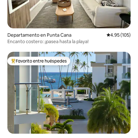
Departamento en Punta Cana
Calificación p
4.95 (105)
Encanto costero: ¡pasea hasta la playa!
Favorito entre huéspedes
De los mejores en Favorito entre huéspedes