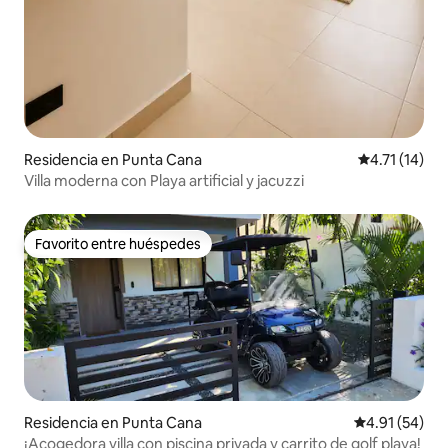
Residencia en Punta Cana
Calificación 
4.71 (14)
Villa moderna con Playa artificial y jacuzzi
Favorito entre huéspedes
Favorito entre huéspedes
Residencia en Punta Cana
Calificación 
4.91 (54)
¡Acogedora villa con piscina privada y carrito de golf playa!