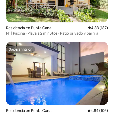
Residencia en Punta Cana
Calificación p
4.83 (187)
N1 | Piscina · Playa a 2 minutos · Patio privado y parrilla
Superanfitrión
Superanfitrión
Residencia en Punta Cana
Calificación pr
4.84 (106)