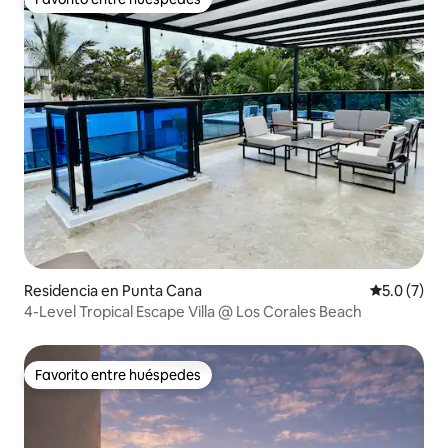
Favorito entre huéspedes
Residencia en Punta Cana
Calificació
5.0 (7)
4-Level Tropical Escape Villa @ Los Corales Beach
Favorito entre huéspedes
Favorito entre huéspedes