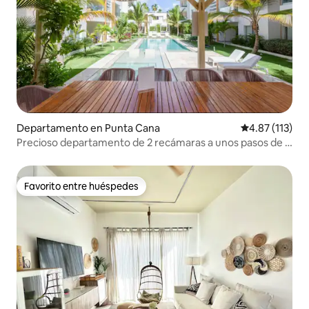
Departamento en Punta Cana
Calificación p
4.87 (113)
Precioso departamento de 2 recámaras a unos pasos de la
playa
Favorito entre huéspedes
Favorito entre huéspedes