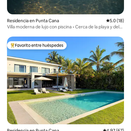
Residencia en Punta Cana
Calificación
5.0 (18)
Villa moderna de lujo con piscina • Cerca de la playa y del
centro de la ciudad PC
Favorito entre huéspedes
De los mejores en Favorito entre huéspedes
Residencia en Punta Cana
Calificación p
4.97 (67)