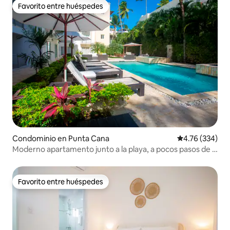
Favorito entre huéspedes
Favorito entre huéspedes
Condominio en Punta Cana
Calificación pr
4.76 (334)
Moderno apartamento junto a la playa, a pocos pasos de la
playa
Favorito entre huéspedes
Favorito entre huéspedes