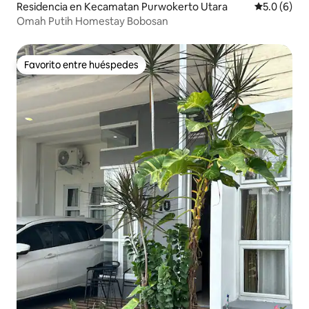
Residencia en Kecamatan Purwokerto Utara
Calificació
5.0 (6)
Omah Putih Homestay Bobosan
Favorito entre huéspedes
Favorito entre huéspedes