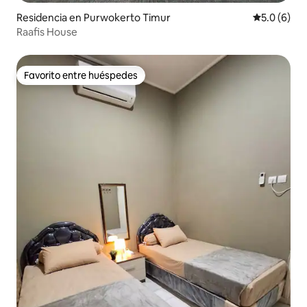
Residencia en Purwokerto Timur
Calificació
5.0 (6)
Raafis House
Favorito entre huéspedes
Favorito entre huéspedes