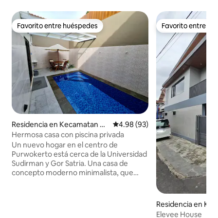
Favorito entre huéspedes
Favorito entre h
Favorito entre huéspedes
Favorito entre h
Residencia en Kecamatan Pu
Calificación promedio: 4.98 de 
4.98 (93)
rwokerto Utara
Hermosa casa con piscina privada
Un nuevo hogar en el centro de
Purwokerto está cerca de la Universidad
Sudirman y Gor Satria. Una casa de
concepto moderno minimalista, que
consta de 3 dormitorios suficientes para
6 personas, un sofá cama para 2
personas, las sábanas siempre se
Residencia en Ke
sustituyen nuevas. Todas las
wokerto Timur
Elevee House