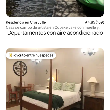
Residencia en Craryville
Calificación pr
4.85 (169)
Casa de campo de artista en Copake Lake con muelle y
Departamentos con aire acondicionado
kayaks
Favorito entre huéspedes
De los mejores en Favorito entre huéspedes