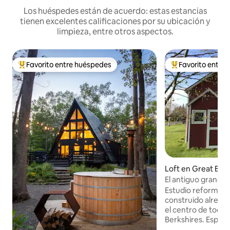
Los huéspedes están de acuerdo: estas estancias
tienen excelentes calificaciones por su ubicación y
limpieza, entre otros aspectos.
Favorito entre huéspedes
Favorito entre
De los mejores en Favorito entre huéspedes
De los mejores en
Loft en Great Bar
El antiguo granero
Estudio reformado
construido alreded
el centro de todas
Berkshires. Espacio luminoso y soleado
con vistas a camp