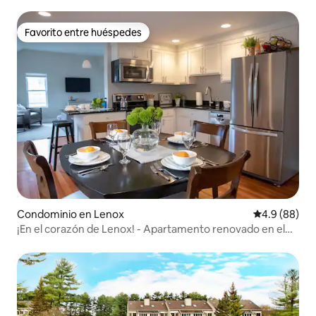
Favorito entre huéspedes
Favorito entre huéspedes
Condominio en Lenox
Calificación
4.9 (88)
¡En el corazón de Lenox! - Apartamento renovado en el
centro