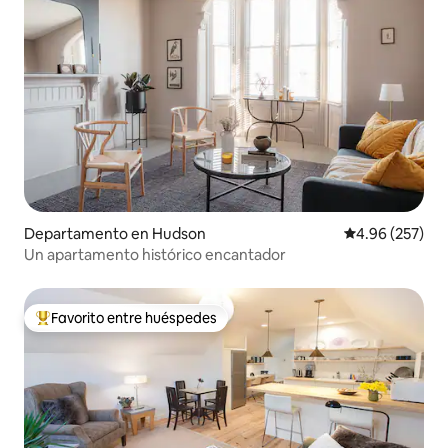
Departamento en Hudson
Calificación pr
4.96 (257)
Un apartamento histórico encantador
Favorito entre huéspedes
De los mejores en Favorito entre huéspedes