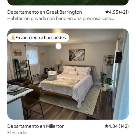
Departamento en Great Barrington
Calificación p
4.95 (421)
Habitación privada con baño en una preciosa casa
victoriana
Favorito entre huéspedes
De los mejores en Favorito entre huéspedes
Departamento en Millerton
Calificación pr
4.84 (142)
El estudio