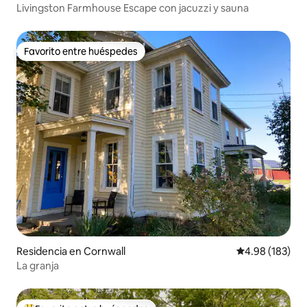
Livingston Farmhouse Escape con jacuzzi y sauna
Favorito entre huéspedes
Favorito entre huéspedes
Residencia en Cornwall
Calificación pr
4.98 (183)
La granja