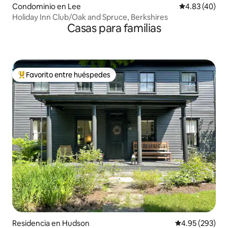
Condominio en Lee
Calificación 
4.83 (40)
Holiday Inn Club/Oak and Spruce, Berkshires
Casas para familias
Favorito entre huéspedes
De los mejores en Favorito entre huéspedes
Residencia en Hudson
Calificación pr
4.95 (293)