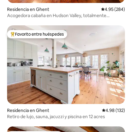
Residencia en Ghent
Calificación pr
4.95 (284)
Acogedora cabaña en Hudson Valley, totalmente
equipada y con wifi
Favorito entre huéspedes
De los mejores en Favorito entre huéspedes
Residencia en Ghent
Calificación p
4.98 (132)
Retiro de lujo, sauna, jacuzzi y piscina en 12 acres