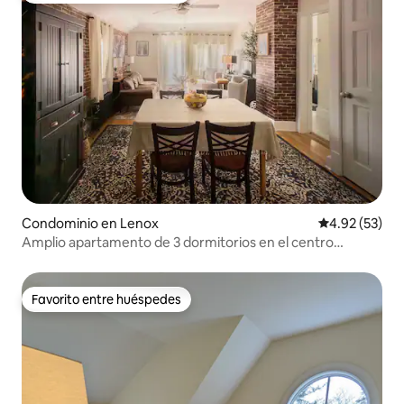
Condominio en Lenox
Calificación 
4.92 (53)
Amplio apartamento de 3 dormitorios en el centro
histórico de Lenox.
Favorito entre huéspedes
Favorito entre huéspedes