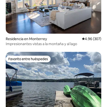
Residencia en Monterrey
Calificación pr
4.96 (307)
Impresionantes vistas a la montaña y al lago
Favorito entre huéspedes
Favorito entre huéspedes