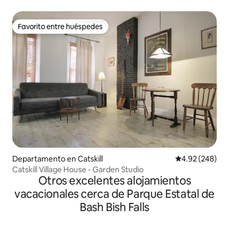
Favorito entre huéspedes
Favorito entre huéspedes
Departamento en Catskill
Calificación pr
4.92 (248)
Catskill Village House - Garden Studio
Otros excelentes alojamientos
vacacionales cerca de Parque Estatal de
Bash Bish Falls