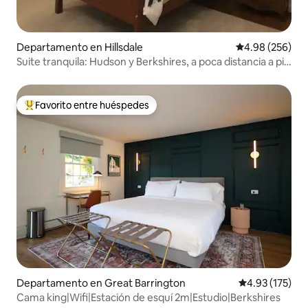
Departamento en Hillsdale
Calificación pr
4.98 (256)
Suite tranquila: Hudson y Berkshires, a poca distancia a pie
de la cervecería
Favorito entre huéspedes
De los mejores en Favorito entre huéspedes
Departamento en Great Barrington
Calificación p
4.93 (175)
Cama king|Wifi|Estación de esquí 2m|Estudio|Berkshires