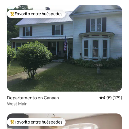
Favorito entre huéspedes
De los mejores en Favorito entre huéspedes
Departamento en Canaan
Calificación pr
4.99 (179)
West Main
Favorito entre huéspedes
De los mejores en Favorito entre huéspedes