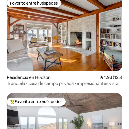
Favorito entre huéspedes
Favorito entre huéspedes
Residencia en Hudson
Calificación p
4.93 (125)
Tranquila • casa de campo privada • impresionantes vistas
a las montañas cerca de Hudson
Favorito entre huéspedes
De los mejores en Favorito entre huéspedes