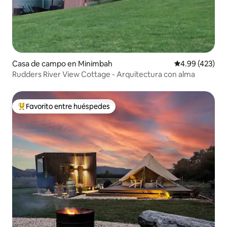
Casa de campo en Minimbah
Calificación pr
4.99 (423)
Rudders River View Cottage - Arquitectura con alma
Favorito entre huéspedes
De los mejores en Favorito entre huéspedes