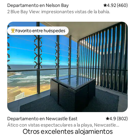
Departamento en Nelson Bay
Calificación pr
4.92 (460)
2 Blue Bay View: impresionantes vistas de la bahía.
Favorito entre huéspedes
De los mejores en Favorito entre huéspedes
Departamento en Newcastle East
Calificación p
4.9 (802)
Ático con vistas espectaculares a la playa, Newcastle
Otros excelentes alojamientos
Beach