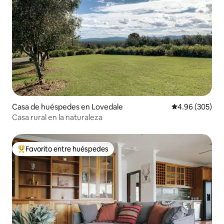
Casa de huéspedes en Lovedale
Calificación pr
4.96 (305)
Casa rural en la naturaleza
Favorito entre huéspedes
De los mejores en Favorito entre huéspedes