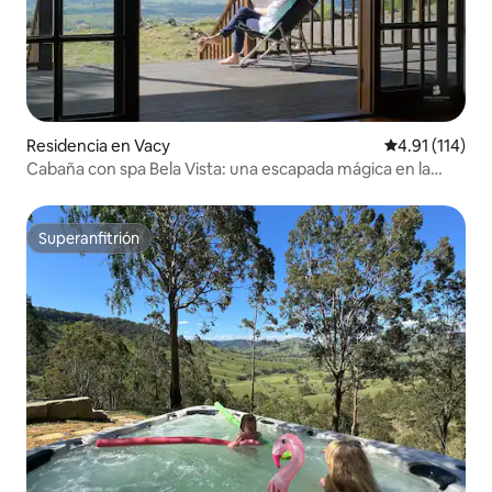
Residencia en Vacy
Calificación p
4.91 (114)
Cabaña con spa Bela Vista: una escapada mágica en la
cima de una montaña
Superanfitrión
Superanfitrión