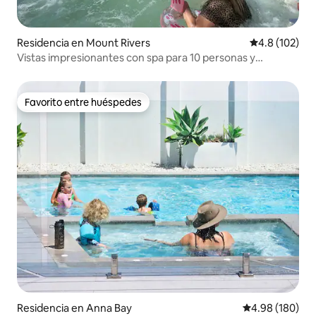
Residencia en Mount Rivers
Calificación 
4.8 (102)
Vistas impresionantes con spa para 10 personas y
cargador Tesla
Favorito entre huéspedes
Favorito entre huéspedes
Residencia en Anna Bay
Calificación pr
4.98 (180)