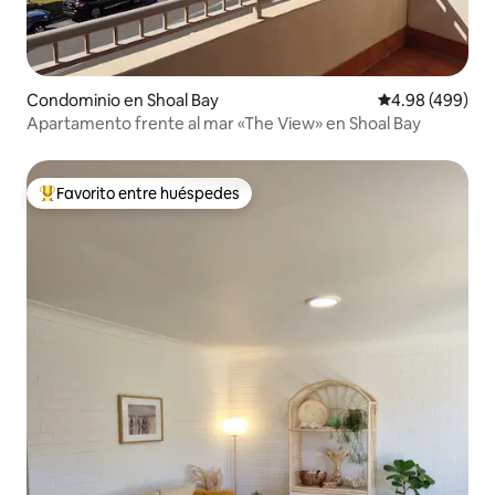
Condominio en Shoal Bay
Calificación pr
4.98 (499)
Apartamento frente al mar «The View» en Shoal Bay
Favorito entre huéspedes
De los mejores en Favorito entre huéspedes