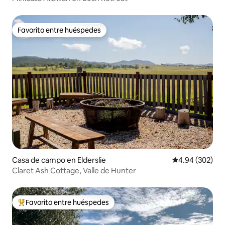
Favorito entre huéspedes
Favorito entre huéspedes
Casa de campo en Elderslie
Calificación pr
4.94 (302)
Claret Ash Cottage, Valle de Hunter
Favorito entre huéspedes
De los mejores en Favorito entre huéspedes