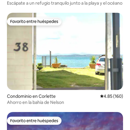
Escápate a un refugio tranquilo junto a la playa y el océano
Favorito entre huéspedes
Favorito entre huéspedes
Condominio en Corlette
Calificación pr
4.85 (160)
Ahorro en la bahía de Nelson
Favorito entre huéspedes
Favorito entre huéspedes