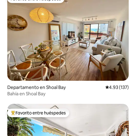
Favorito entre huéspedes
Departamento en Shoal Bay
Calificación p
4.93 (137)
Bahía en Shoal Bay
Favorito entre huéspedes
De los mejores en Favorito entre huéspedes