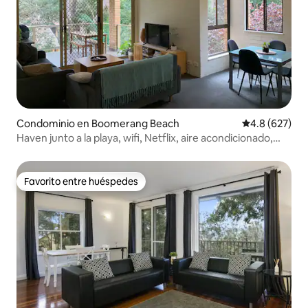
Condominio en Boomerang Beach
Calificación p
4.8 (627)
Haven junto a la playa, wifi, Netflix, aire acondicionado,
ropa de cama gratuita
Favorito entre huéspedes
Favorito entre huéspedes