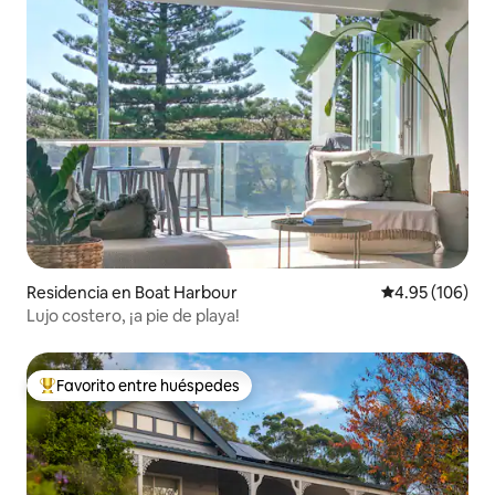
Residencia en Boat Harbour
Calificación pr
4.95 (106)
Lujo costero, ¡a pie de playa!
Favorito entre huéspedes
De los mejores en Favorito entre huéspedes