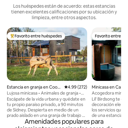
Los huéspedes están de acuerdo: estas estancias
tienen excelentes calificaciones por su ubicación y
limpieza, entre otros aspectos.
Favorito entre huéspedes
Favorito entre h
De los mejores en Favorito entre huéspedes
Favorito entre h
Estancia en granja en Coora
Calificación promedio: 4.99 de 5
4.99 (272)
Minicasa en Cardif
nbong
Lujosa minicasa • Animales de granja •
Acogedora minicas
Baño al aire libre • para 2
baño al aire libre, 
Escápate de la vida urbana y quédate en
Lil' Birdsong te da
tu propio paraíso privado, a 90 minutos
decoración elegan
de Sídney. Despierta en medio de un
los servicios que n
prado aislado en una granja de trabajo de
de una estancia re
Amenidades populares para
300 acres. Acaricia y alimenta a las
rejuvenecedora. U
cabras, pollos, vacas y caballos. Relájate
rodeado de los son