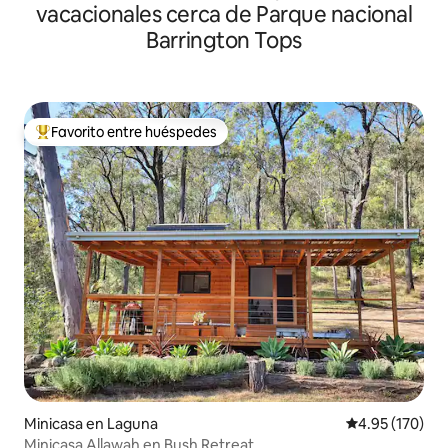
vacacionales cerca de Parque nacional
Barrington Tops
Favorito entre huéspedes
De los mejores en Favorito entre huéspedes
Minicasa en Laguna
Calificación p
4.95 (170)
Minicasa Allawah en Bush Retreat