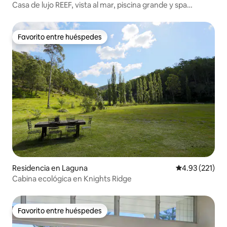
Casa de lujo REEF, vista al mar, piscina grande y spa
caliente
Favorito entre huéspedes
Favorito entre huéspedes
Residencia en Laguna
Calificación p
4.93 (221)
Cabina ecológica en Knights Ridge
Favorito entre huéspedes
Favorito entre huéspedes