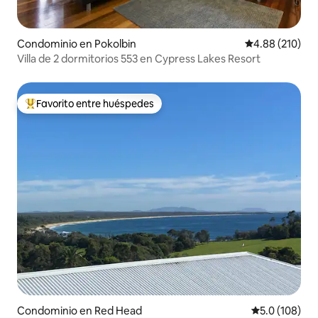
Condominio en Pokolbin
Calificación pr
4.88 (210)
Villa de 2 dormitorios 553 en Cypress Lakes Resort
Favorito entre huéspedes
De los mejores en Favorito entre huéspedes
Condominio en Red Head
Calificación 
5.0 (108)