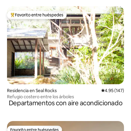
Favorito entre huéspedes
De los mejores en Favorito entre huéspedes
Residencia en Seal Rocks
Calificación p
4.95 (147)
Refugio costero entre los árboles
Departamentos con aire acondicionado
Favorito entre huéspedes