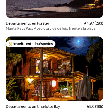
Departamento en Forster
Calificación pr
4.97 (283)
Manta Rays Pad. Absoluta vida de lujo frente a la playa.
Favorito entre huéspedes
De los mejores en Favorito entre huéspedes
Departamento en Charlotte Bay
Calificación 
5.0 (185)