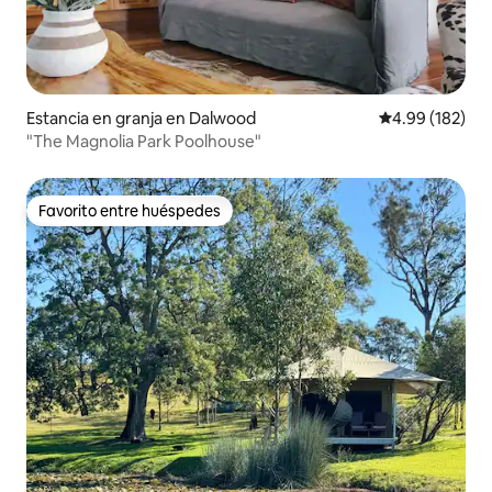
Estancia en granja en Dalwood
Calificación pr
4.99 (182)
"The Magnolia Park Poolhouse"
Favorito entre huéspedes
Favorito entre huéspedes