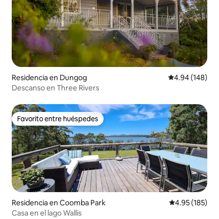
Residencia en Dungog
Calificación pr
4.94 (148)
Descanso en Three Rivers
Favorito entre huéspedes
Favorito entre huéspedes
Residencia en Coomba Park
Calificación p
4.95 (185)
Casa en el lago Wallis