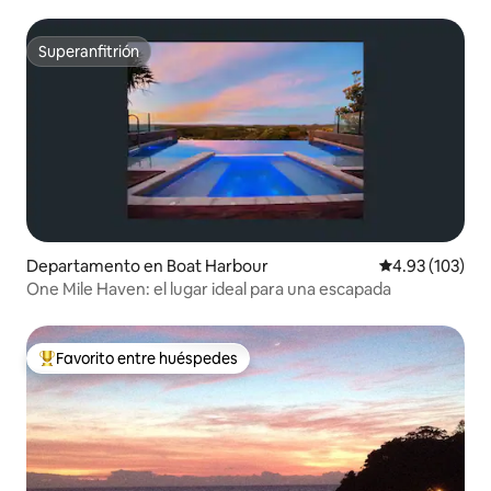
magia.
Superanfitrión
Superanfitrión
Departamento en Boat Harbour
Calificación p
4.93 (103)
One Mile Haven: el lugar ideal para una escapada
Favorito entre huéspedes
De los mejores en Favorito entre huéspedes