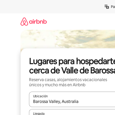
Ir
Pa
al
contenido
Lugares para hospedart
cerca de Valle de Baross
Reserva casas, alojamientos vacacionales
únicos y mucho más en Airbnb
Ubicación
Cuando los resultados estén disponibles, podrás na
Llegada