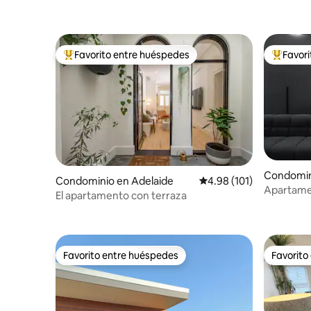
Favorito entre huéspedes
Favor
De los mejores en Favorito entre huéspedes
De los m
Condomini
Condominio en Adelaide
Calificación promedio: 
4.98 (101)
Apartamen
El apartamento con terraza
una habit
Favorito entre huéspedes
Favorito
Favorito entre huéspedes
Favorito