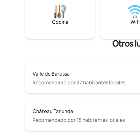
panorámic
chimenea, ven a experimentar la belleza
las espec
de las colinas de Adelaida en nuestro
Barossa, d
oasis.
de los zor
Cocina
Wifi
Otros l
Valle de Barossa
Recomendado por 27 habitantes locales
Château Tanunda
Recomendado por 15 habitantes locales