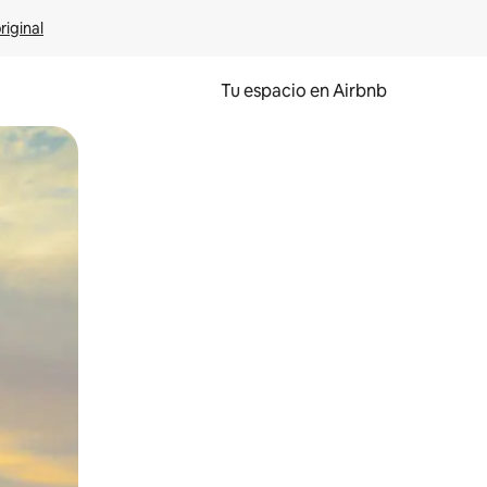
riginal
Tu espacio en Airbnb
ien tocando y deslizando la pantalla.