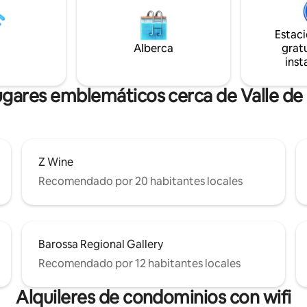
as a las colinas ondulantes, de
Homestead, estas dos propied
taculares puestas de sol de
duermen 18 personas. Ofrecemos
e los canguros entre las vides y
generosas inclusiones y degus
Estac
zales azules en el césped.
privadas de enólogos con cita p
Alberca
gratu
inst
ugares emblemáticos cerca de Valle de
Z Wine
Recomendado por 20 habitantes locales
Barossa Regional Gallery
Recomendado por 12 habitantes locales
Alquileres de condominios con wifi