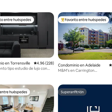
ito entre huéspedes
Favorito entre huéspedes
ejores en Favorito entre huéspedes
De los mejores en Favorito ent
o en Torrensville
Calificación promedio: 4.96 de 5; 228 evaluac
4.96 (228)
4.98 de 5; 101 evaluaciones
Condominio en Adelaide
C
to tipo estudio de lujo con
M&M's en Carrington
ación
*Wifi*Netflix*Aparcamiento*Tra
 entre huéspedes
Superanfitrión
 entre huéspedes
Superanfitrión