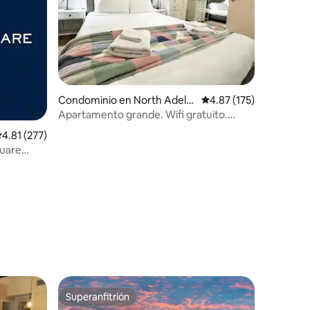
iones
Condominio en North Adelai
Calificación promedio: 
4.87 (175)
de
Apartamento grande. Wifi gratuito.
Aparcamiento cerrado. Aire
alificación promedio: 4.81 de 5; 277 evaluaciones
4.81 (277)
acondicionado.
uare
Superanfitrión
Superanfitrión