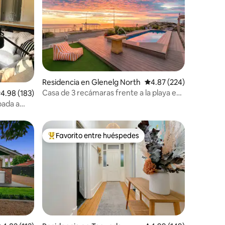
iones
Residencia en Glenelg North
Calificación promedio: 
4.87 (224)
Casa de 3 recámaras frente a la playa en
alificación promedio: 4.98 de 5; 183 evaluaciones
4.98 (183)
Glenelg - Alberca privada y terraza
pada a
Favorito entre huéspedes
De los mejores en Favorito entre huéspedes