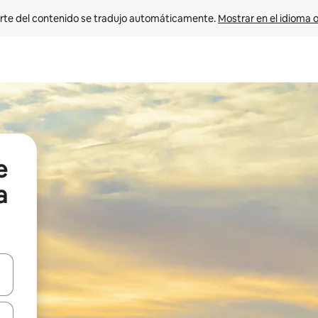
rte del contenido se tradujo automáticamente. 
Mostrar en el idioma o
e
a
vegar usando las teclas de las flechas hacia arriba y hacia abajo, o b