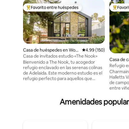
Favorito entre huéspedes
Favor
De los mejores en Favorito entre huéspedes
De los m
Casa de huéspedes en Woo
Calificación promedio: 
4.99 (150)
dside
Casa de invitados estudio «The Nook»
Casa de 
Bienvenido a The Nook, tu acogedor
Refugio en
refugio enclavado en las serenas colinas
Charmaine
de Adelaida. Este moderno estudio es el
Halletts V
refugio perfecto para aquellos que
de campo
buscan tranquilidad y comodidad en
entre viñ
medio del abrazo de la naturaleza. Con
en el cor
su diseño elegante y sus servicios
Barossa. 
Amenidades populare
cuidadosamente pensados, The Nook
desde cer
ofrece una mezcla perfecta de vida
madera ori
contemporánea y encanto rústico. Ya
diseño co
sea que estés bebiendo vino en el patio
los huésp
privado, explorando los viñedos cercanos
comodidad
o simplemente relajándote junto a la