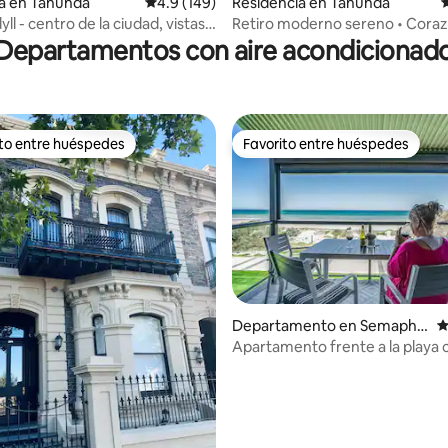
a en Tanunda
Calificación promedio: 4.9 de 5; 149 evaluac
4.9 (149)
Residencia en Tanunda
C
4.96 de 5; 251 evaluaciones
yll - centro de la ciudad, vistas
Retiro moderno sereno • Cora
nantes
Tanunda
Departamentos con aire acondicionad
ito entre huéspedes
Favorito entre huéspedes
ejores en Favorito entre huéspedes
Favorito entre huéspedes
Departamento en Semapho
C
4.86 de 5; 346 evaluaciones
re Park
Apartamento frente a la playa 
balcón y wifi gratuito