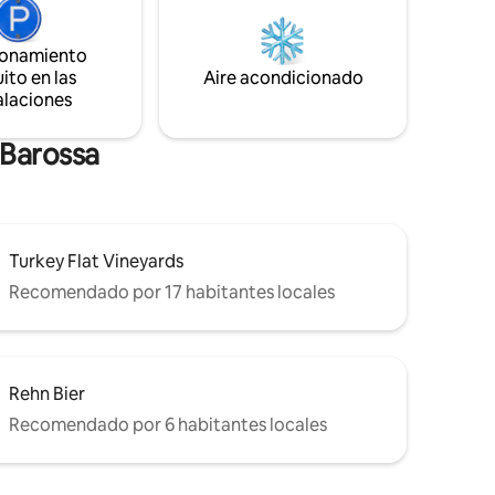
ades
ocasional koala y una gran variedad de
aves. Disfruta de las vistas desde las
taciones
ionamiento
terrazas, siéntate junto a la fogata
revia.
ito en las
Aire acondicionado
(durante los meses más fríos) o relájate
alaciones
en la hamaca.
 Barossa
Turkey Flat Vineyards
Recomendado por 17 habitantes locales
Rehn Bier
Recomendado por 6 habitantes locales