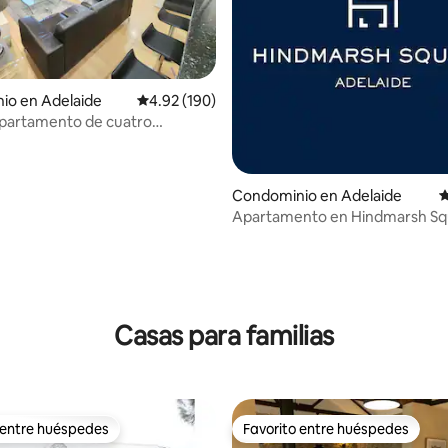
io en Adelaide
Calificación promedio: 4.92 de 5; 190 evaluac
4.92 (190)
partamento de cuatro
os y dos baños con
nto gratuito
Condominio en Adelaide
C
Apartamento en Hindmarsh Sq
*Aparcamiento y wifi gratis*
4.93 de 5; 208 evaluaciones
Casas para familias
 entre huéspedes
Favorito entre huéspedes
 entre huéspedes
Favorito entre huéspedes