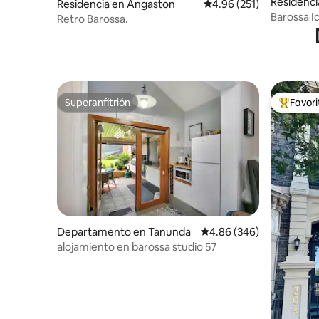
Residenci
Residencia en Angaston
Calificación promedio: 
4.96 (251)
Barossa Id
Retro Barossa.
impresio
Superanfitrión
Favor
Superanfitrión
De los m
Departamento en Tanunda
Calificación promedio: 
4.86 (346)
alojamiento en barossa studio 57