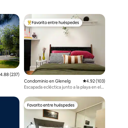
Favorito entre huéspedes
re huéspedes
De los mejores en Favorito entre huéspedes
iones
alificación promedio: 4.88 de 5; 237 evaluaciones
4.88 (237)
Condominio en Glenelg
Calificación promedio: 
4.92 (103)
nquilo*
Escapada ecléctica junto a la playa en el
corazón de Glenelg
Favorito entre huéspedes
Favorito entre huéspedes