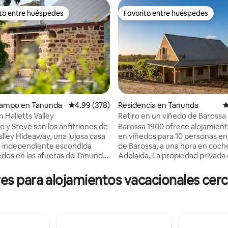
ito entre huéspedes
Favorito entre huéspedes
ejores en Favorito entre huéspedes
Favorito entre huéspedes
4.99 de 5; 150 evaluaciones
campo en Tanunda
Calificación promedio: 4.99 de 5; 378 evaluac
4.99 (378)
Residencia en Tanunda
C
 Halletts Valley
Retiro en un viñedo de Barossa
 y Steve son los anfitriones de
Barossa 1900 ofrece alojamient
alley Hideaway, una lujosa casa
en viñedos para 10 personas en 
 independiente escondida
de Barossa, a una hora en coch
edos en las afueras de Tanunda,
Adelaida. La propiedad privada de dos
azón del hermoso valle de
acres alberga algunas de las uv
La propiedad fue reconstruida
Garnacha cultivadas en seco m
s para alojamientos vacacionales cerca
o en 2017, combinando vigas de
antiguas de Barossa y se encue
ginales y piedra local con un
poca distancia a pie de las puert
ntemporáneo para ofrecer a
bodega, restaurantes, cervecer
edes un refugio de paz y
tiendas minoristas en Tanunda. Com
. Disfruta de vistas
propiedad hermana de Barossa