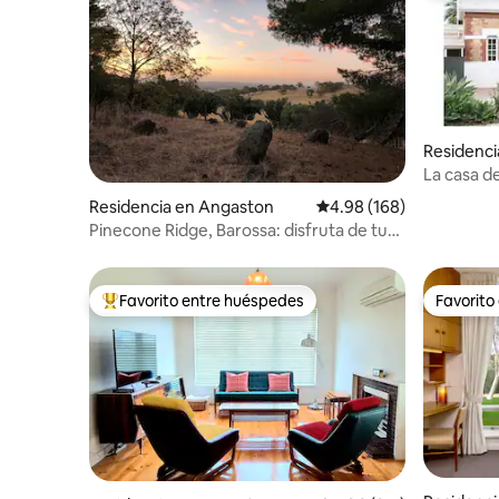
Residenci
La casa d
Residencia en Angaston
Calificación promedio: 
4.98 (168)
Pinecone Ridge, Barossa: disfruta de tus
propios 16 acres
Favorito entre huéspedes
Favorito
De los mejores en Favorito entre huéspedes
Favorito