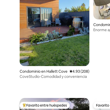
Condomin
Enorme a
dormitori
aparcamie
Condominio en Hallett Cove
Calificación promedio: 
4.93 (208)
CoveStudio-Comodidad y conveniencia
Favorito entre huéspedes
Favorito
De los mejores en Favorito entre huéspedes
Favorito