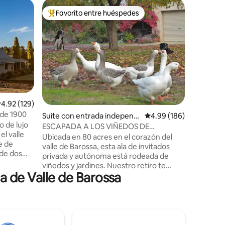
Lugar pa
Favorito entre huéspedes
Favor
De los mejores en Favorito entre huéspedes
De los 
hndorf
Under the
Under the
bellament
Situado e
impresion
solo 15 m
enclavado
distancia 
principal
iones
alificación promedio: 4.92 de 5; 129 evaluaciones
4.92 (129)
descubre 
 de 1900
Suite con entrada independi
Calificación promedio: 
4.99 (186)
bodegas, 
o de lujo
ente en Nuriootpa
cafetería
ESCAPADA A LOS VIÑEDOS DE
el valle
espacio p
WHISTLER
Ubicada en 80 acres en el corazón del
e de
relajen m
valle de Barossa, esta ala de invitados
Adelaide 
privada y autónoma está rodeada de
as de
para ofre
viñedos y jardines. Nuestro retiro te
ás
 de Valle de Barossa
devuelve a la naturaleza... con paseos
ntra a
por viñedos y matorrales (acompañados
as de la
por al menos uno de nuestros border
ías y
collies), gansos amistosos, un curioso
o
pavo real que vaga libremente, gallinas,
 1900
canguros rescatados y salvajes, el