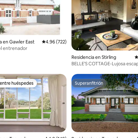
a en Gawler East
Calificación promedio: 4.96 de 5; 722 evaluac
4.96 (722)
el entrenador
4.98 de 5; 168 evaluaciones
Residencia en Stirling
C
BELLE'S COTTAGE-Lujosa esca
Stirling, 🔥🍂🎾🌲🐑🐓
 entre huéspedes
Superanfitrión
 entre huéspedes
Superanfitrión