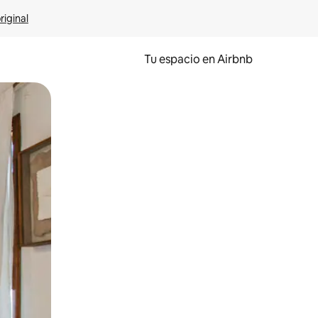
riginal
Tu espacio en Airbnb
ien tocando y deslizando la pantalla.