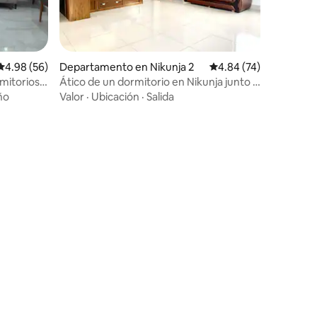
iones
Calificación promedio: 4.98 de 5; 56 evaluaciones
4.98 (56)
Departamento en Nikunja 2
Calificación promedio:
4.84 (74)
mitorios
Ático de un dormitorio en Nikunja junto al
ubicación
aeropuerto.
ño
Valor
·
Ubicación
·
Salida