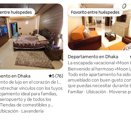
 entre huéspedes
Favorito entre huéspedes
 entre huéspedes
Favorito entre huéspedes
Departamento en Dhaka
La escapada vacacional «Moon 
Bashundhara
Bienvenido al hermoso «Moon L
Todo este apartamento ha sido
ento en Dhaka
Calificación promedio: 5 de 5; 76 evaluac
5 (76)
amueblado con buen gusto con
to de lujo en el corazón de la
que puedas necesitar durante 
estrechar vínculos con los tuyos
estancia aquí. El apartamento t
Familiar
·
Ubicación
·
Moverse po
ojamiento ideal para familias,
dormitorios con aire acondicio
 aeropuerto y de todos los
balcones separados y tres baño
. Tiendas de comestibles y
una familia. La cocina está tot
e alimentos están a pocos
Ubicación
·
Lavandería
equipada con todos los utensili
 Elegantemente decorado con
cocina. La sala de estar está e
 comodidades de la casa. Sala de
con cómodos sofás para ver la t
separada con molino eléctrico y
con conexión por cable. El com