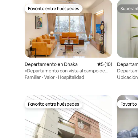
Favorito entre huéspedes
Superanf
Favorito entre huéspedes
Superanf
Departamento en Dhaka
Calificación promed
5 (10)
Departam
«Departamento con vista al campo de
Departam
golf en el piso 12 en Banani»
3 habitac
Familiar
·
Valor
·
Hospitalidad
Ubicación
3 aire ac
aeropuer
Favorito entre huéspedes
Favorito
Favorito entre huéspedes
Favorito