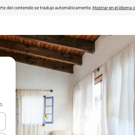
rte del contenido se tradujo automáticamente. 
Mostrar en el idioma o
nb
vegar usando las teclas de las flechas hacia arriba y hacia abajo, o b