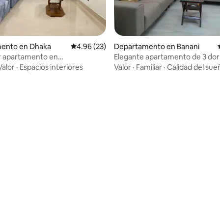
ento en Dhaka
Calificación promedio: 4.96 de 5; 23 evaluac
4.96 (23)
Departamento en Banani
 apartamento en
Elegante apartamento de 3 dor
adpur
con vistas a Banani, excelente 
Valor
·
Espacios interiores
Valor
·
Familiar
·
Calidad del sue
: 4.89 de 5; 9 evaluaciones