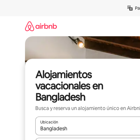
Ir
Pa
al
contenido
Alojamientos
vacacionales en
Bangladesh
Busca y reserva un alojamiento único en Airb
Ubicación
Cuando los resultados estén disponibles, podrás na