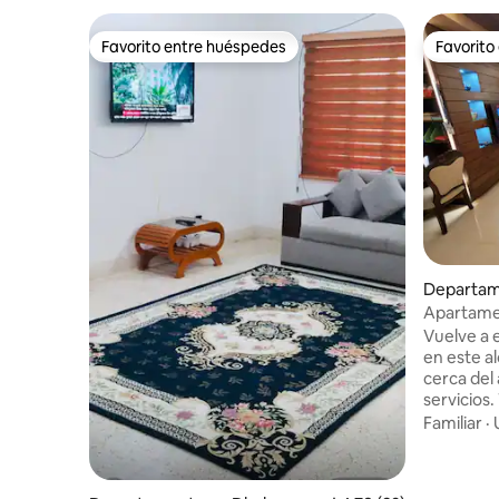
Favorito entre huéspedes
Favorito
Favorito entre huéspedes
Favorito
Departam
Apartamen
ciudad
Vuelve a 
en este al
cerca del
servicios
cadenas d
Familiar
·
minutos.
todas las
gimnasio 