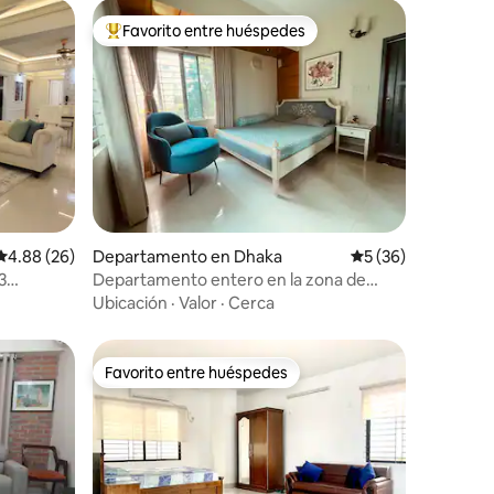
Favorito entre huéspedes
De los mejores en Favorito entre huéspedes
iones
Calificación promedio: 4.88 de 5; 26 evaluaciones
4.88 (26)
Departamento en Dhaka
Calificación promed
5 (36)
3
Departamento entero en la zona de
Gulshan-1
Ubicación
·
Valor
·
Cerca
Favorito entre huéspedes
re huéspedes
Favorito entre huéspedes