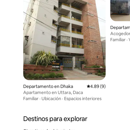
Departam
Acogedor
Mohamm
Familiar
·
Departamento en Dhaka
Calificación promedio
4.89 (9)
Apartamento en Uttara, Daca
Familiar
·
Ubicación
·
Espacios interiores
Destinos para explorar