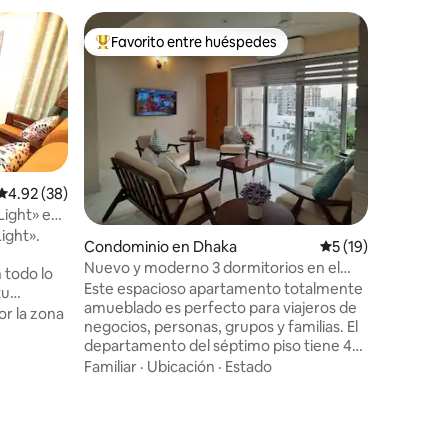
Residenci
Favorito entre huéspedes
Favorit
De los mejores en Favorito entre huéspedes
Favorit
t
Pothik Be
Bienveni
de campo
idealment
largo de 
Con un am
Familiar
·
cómodame
lugar est
Calificación promedio: 4.92 de 5; 38 evaluaciones
4.92 (38)
playa Patuartek. Rode
Light» en
vegetació
ight».
Condominio en Dhaka
Calificación prome
5 (19)
aquellos 
iones
energías 
Nuevo y moderno 3 dormitorios en el
 todo lo
matutino 
corazón de Banani/Gulshan
Este espacioso apartamento totalmente
tu
sobre las
amueblado es perfecto para viajeros de
iene tres
r la zona
descansa
negocios, personas, grupos y familias. El
nado, 3
de té, est
departamento del séptimo piso tiene 4
s para
balcones, vistas despejadas, un plano
Familiar
·
Ubicación
·
Estado
almente
abierto y comodidades modernas. A 20
os de
minutos del Aeropuerto Internacional de
quipada
Dacca, Banani es una zona exclusiva,
elevisión
segura y principalmente residencial con
edor está