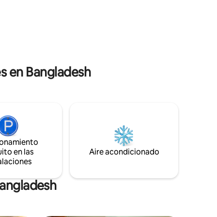
acceso a restaurantes, parques y
mente
mercados locales. Wifi de alta velocidad,
rta y
oficina, Terraza en la azotea, Gimnasio
Cochera, Cocina equipada Aire
acondicionado, Chef/criada previa
solicitud, Generador, Cafetería 24/7
cerca
es en Bangladesh
ionamiento
ito en las
Aire acondicionado
alaciones
Bangladesh