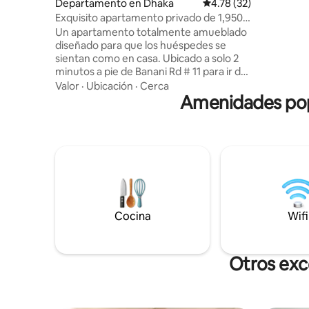
Departamento en Dhaka
Calificación promedio:
4.78 (32)
otros equi
una gran c
Exquisito apartamento privado de 1,950
televisore
pies cuadrados enBanani
Un apartamento totalmente amueblado
acondicio
diseñado para que los huéspedes se
geyser, 6
sientan como en casa. Ubicado a solo 2
apartame
minutos a pie de Banani Rd # 11 para ir de
Suelo de 
compras y restaurantes. También a 5
Valor
·
Ubicación
·
Cerca
españoles
minutos del supermercado Banani, la
Amenidades popu
mezquita, los restaurantes, la tienda de
comestibles, etc. Estamos rodeados de
Gulshan, Baridhara, el aeropuerto
internacional y la autopista elevada de
nueva construcción, por lo que es muy
conveniente para un huésped moverse
para las necesidades diarias. Nuestro
apartamento en el cuarto piso no tiene
ASCENSOR, pero las escaleras son
Cocina
Wifi
anchas y cómodas. Este es un
apartamento completamente privado
sin compartir.
Otros exc