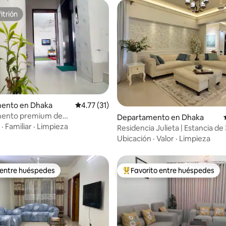
itrión
itrión
io: 5 de 5; 10 evaluaciones
ento en Dhaka
Calificación promedio: 4.77 de 5; 31 evaluac
4.77 (31)
ento premium de
Departamento en Dhaka
iones/4 baños en Bashundhara,
·
Familiar
·
Limpieza
Residencia Julieta | Estancia de 
ondicionado, cerca del
dormitorios
Ubicación
·
Valor
·
Limpieza
to
 entre huéspedes
Favorito entre huéspedes
 entre huéspedes
De los mejores en Favorito ent