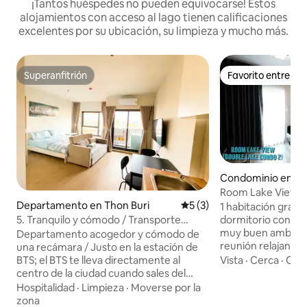
¡Tantos huéspedes no pueden equivocarse! Estos
alojamientos con acceso al lago tienen calificaciones
excelentes por su ubicación, su limpieza y mucho más.
Superanfitrión
Favorito entre h
Superanfitrión
Favorito entre h
Condominio en ปา
Room Lake View 
Departamento en Thon Buri
Calificación promedio: 5 de
5 (3)
1 habitación grande
5. Tranquilo y cómodo / Transporte
dormitorio con sal
ferroviario directo al centro de la ciudad
muy buen ambient
Departamento acogedor y cómodo de
/ Instalaciones completas, piscina,
reunión relajante
una recámara / Justo en la estación de
gimnasio, área de descanso, jardín en la
estacionamiento,
BTS; el BTS te lleva directamente al
Vista
·
Cerca
·
Coc
azotea /
habitación de 34 
centro de la ciudad cuando sales del
Totalmente equipa
departamento / Totalmente equipado
Hospitalidad
·
Limpieza
·
Moverse por la
calentador de agu
con servicios: alberca, sala de fitness,
zona