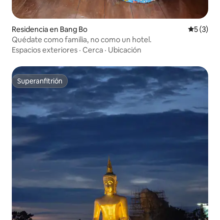
Residencia en Bang Bo
Calificac
5 (3)
Quédate como familia, no como un hotel.
Espacios exteriores
·
Cerca
·
Ubicación
Superanfitrión
Superanfitrión