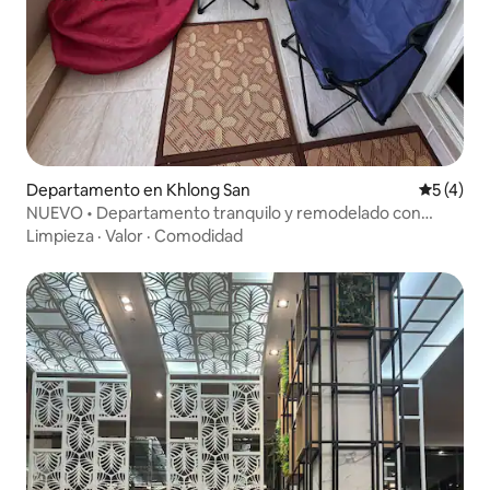
Departamento en Khlong San
Calificac
5 (4)
NUEVO • Departamento tranquilo y remodelado con
piscina
Limpieza
·
Valor
·
Comodidad