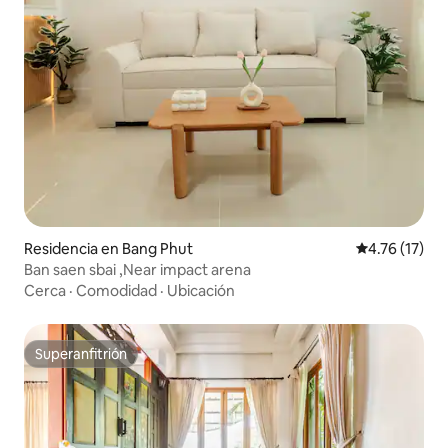
Residencia en Bang Phut
Calificación 
4.76 (17)
Ban saen sbai ,Near impact arena
Cerca
·
Comodidad
·
Ubicación
Superanfitrión
Superanfitrión