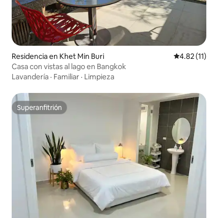
Residencia en Khet Min Buri
Calificación 
4.82 (11)
Casa con vistas al lago en Bangkok
Lavandería
·
Familiar
·
Limpieza
Superanfitrión
Superanfitrión