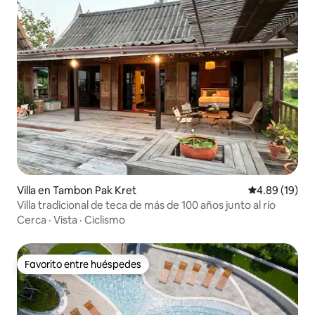
Villa en Tambon Pak Kret
Calificación 
4.89 (19)
Villa tradicional de teca de más de 100 años junto al río
Cerca
·
Vista
·
Ciclismo
Favorito entre huéspedes
Favorito entre huéspedes