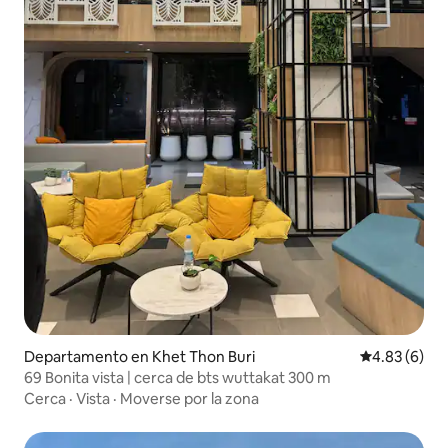
Departamento en Khet Thon Buri
Calificación
4.83 (6)
69 Bonita vista | cerca de bts wuttakat 300 m
Cerca
·
Vista
·
Moverse por la zona