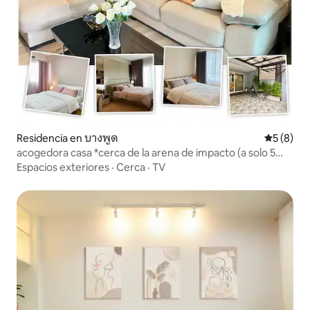
Residencia en บางพูด
Calificac
5 (8)
acogedora casa *cerca de la arena de impacto (a solo 5
minutos a pie)
Espacios exteriores
·
Cerca
·
TV