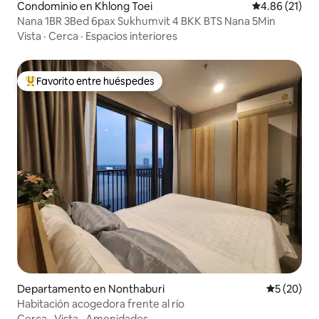
Condominio en Khlong Toei
Calificación 
4.86 (21)
Nana 1BR 3Bed 6pax Sukhumvit 4 BKK BTS Nana 5Min
Vista
·
Cerca
·
Espacios interiores
Favorito entre huéspedes
De los mejores en Favorito entre huéspedes
Departamento en Nonthaburi
Calificaci
5 (20)
Habitación acogedora frente al río
Cerca
·
Vista
·
Amenidades