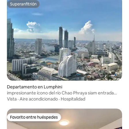
Superanfitrión
Superanfitrión
Departamento en Lumphini
impresionante ícono del río Chao Phraya siam entrada
gratuita a la piscina
Vista
·
Aire acondicionado
·
Hospitalidad
Favorito entre huéspedes
Favorito entre huéspedes