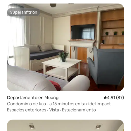
Superanfitrión
Superanfitrión
Departamento en Muang
Calificación 
4.91 (87)
Condominio de lujo - a 15 minutos en taxi del Impact
Arena
Espacios exteriores
·
Vista
·
Estacionamiento