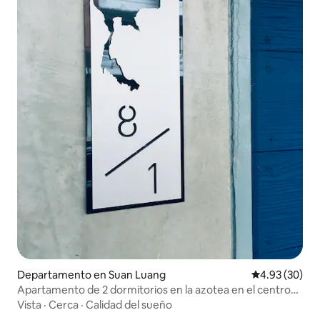
Departamento en Suan Luang
Calificación p
4.93 (30)
Apartamento de 2 dormitorios en la azotea en el centro
de la ciudad con enlace al aeropuerto
Vista
·
Cerca
·
Calidad del sueño