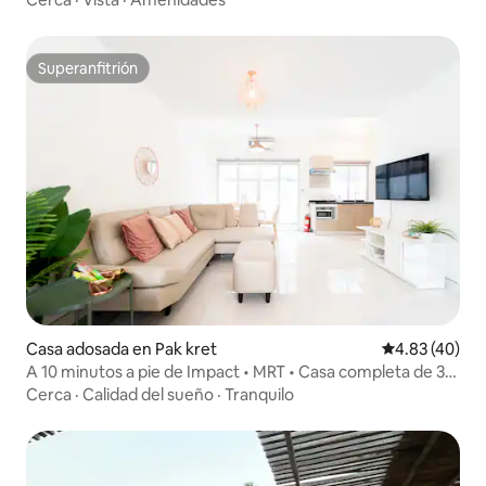
Superanfitrión
Superanfitrión
Casa adosada en Pak kret
Calificación 
4.83 (40)
A 10 minutos a pie de Impact • MRT • Casa completa de 3
recámaras
Cerca
·
Calidad del sueño
·
Tranquilo