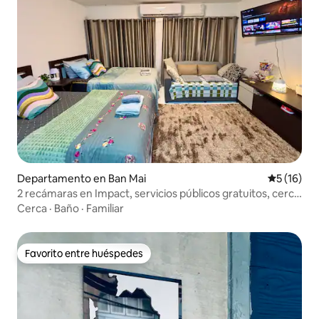
Departamento en Ban Mai
Calificaci
5 (16)
2 recámaras en Impact, servicios públicos gratuitos, cerca
del aeropuerto DMK/SkyTrain
Cerca
·
Baño
·
Familiar
Favorito entre huéspedes
Favorito entre huéspedes