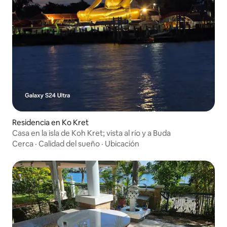
Residencia en Ko Kret
Casa en la isla de Koh Kret; vista al río y a Buda
Cerca
·
Calidad del sueño
·
Ubicación