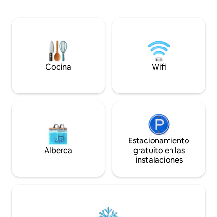
comodidad del presente. Este no es solo
escapada relajan
un lugar para hospedarse, sino un
cuidadosamente m
espacio para relajarse, pasar el tiempo
características ori
con calma y crear buenos recuerdos. A
incluidos los her
tu llegada, recibirás lo siguiente de
y muebles antiguos
forma gratuita: ☕ Bebidas de la cafetería
actualizamos con t
(pedidos ilimitados durante toda tu
modernos que nec
estancia) 🍳 Desayuno 🎨 Actividades
estadía cómoda.
Cocina
Wifi
para colorear yeso con un juego
completo de accesorios 🌿 Zona de
relajación
Estacionamiento
Alberca
gratuito en las
instalaciones