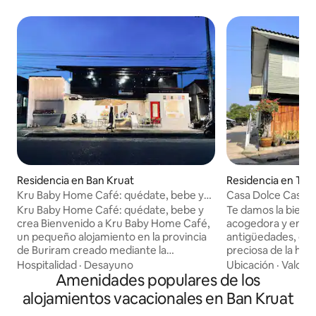
Residencia en Ban Kruat
Residencia en Ta
n Chai
Kru Baby Home Café: quédate, bebe y
Casa Dolce Casa, 
crea
acogedora y enca
Kru Baby Home Café: quédate, bebe y
Te damos la bienv
crea Bienvenido a Kru Baby Home Café,
acogedora y enca
un pequeño alojamiento en la provincia
antigüedades, que
de Buriram creado mediante la
preciosa de la hist
renovación de una antigua casa de
nuestra familia d
Hospitalidad
·
Desayuno
Ubicación
·
Valor
·
madera para convertirla en un acogedor
Amenidades populares de los
La casa ha sido re
café y casa de huéspedes, combinando
con mucho cariño 
alojamientos vacacionales en Ban Kruat
el encanto del pasado con la sencillez y la
cálido y acogedor,