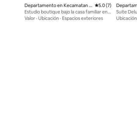
Departamento en Kecamatan U
Calificación promedi
5.0 (7)
Departam
bud
uta Utara
Estudio boutique bajo la casa familiar en
Suite Delu
Tabah
estilo en
Valor
·
Ubicación
·
Espacios exteriores
Ubicación