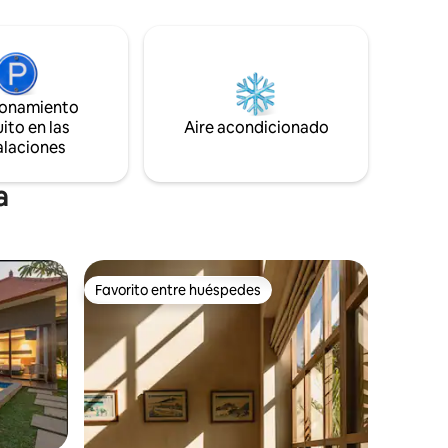
donde la simplicidad crea el santuario
e
ideal. Tanto si estás aquí para relajarte
s
como para explorar, encontrarás todo lo
 relajante
que necesitas para disfrutar de una
estancia inolvidable junto al mar.
ionamiento
 cepillo
ito en las
Aire acondicionado
alaciones
a
Favorito entre huéspedes
Favorito entre huéspedes