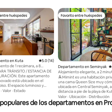
 entre huéspedes
Favorito entre huéspedes
 entre huéspedes
Favorito entre huéspedes
4.81 de 5; 334 evaluaciones
ento en Kuta
Calificación promedio: 5.0 de 5; 14 evaluac
5.0 (14)
nto de 1 recámara, a 8
Departamento en Seminyak
C
el aeropuerto, transporte
RA TRÁNSITO / ESTANCIA DE
Alojamiento elegante, a 2 minut
acogedor
 Este apartamento
de la playa de Kudeta.
🏝️Mimint es una habitación pri
novado está ubicado en el
una cama Queen Size muy cóm
 luminoso y
ubicada en Central Seminyak, a
 cuenta con grandes ventanas
·
Valor
·
Estado
distancia a pie de la playa de K
 entrar abundante luz natural,
acogedoras cafeterías, restaur
Valor
·
Ubicación
·
Distribución
n ambiente cálido y acogedor.
opulares de los departamentos en Prov
spas. ⭐️ A 3 minutos a pie del mercadillo
ón inteligente - Cocina privada
de Seminyak ⭐️ A 5 minutos a pi
r - Wi-Fi. - Sala de
Seminyak Square (gimnasio, tie