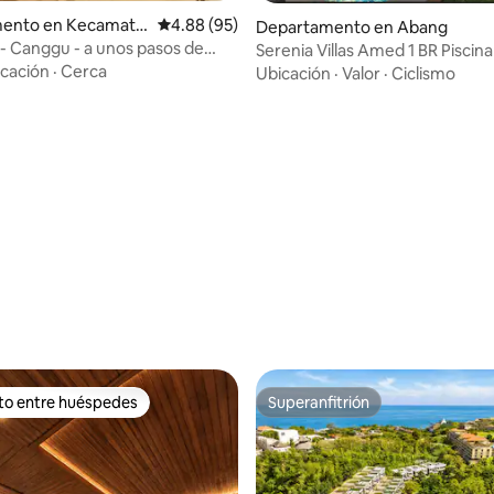
ento en Kecamata
Calificación promedio: 4.88 de 5; 95 evaluac
4.88 (95)
Departamento en Abang
ara
t - Canggu - a unos pasos de
Serenia Villas Amed 1 BR Piscina
cocina
cación
·
Cerca
Ubicación
·
Valor
·
Ciclismo
: 5.0 de 5; 19 evaluaciones
ito entre huéspedes
Superanfitrión
ejores en Favorito entre huéspedes
Superanfitrión