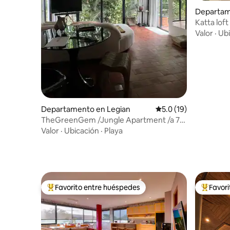
Departam
n Kuta Ut
Katta lof
Reload
Valor
·
Ubi
Departamento en Legian
Calificación promedio
5.0 (19)
TheGreenGem /Jungle Apartment /a 7
minutos caminando de la playa
Valor
·
Ubicación
·
Playa
Favorito entre huéspedes
Favor
De los mejores en Favorito entre huéspedes
De los m