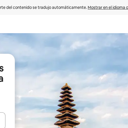
rte del contenido se tradujo automáticamente. 
Mostrar en el idioma o
s
a
vegar usando las teclas de las flechas hacia arriba y hacia abajo, o b