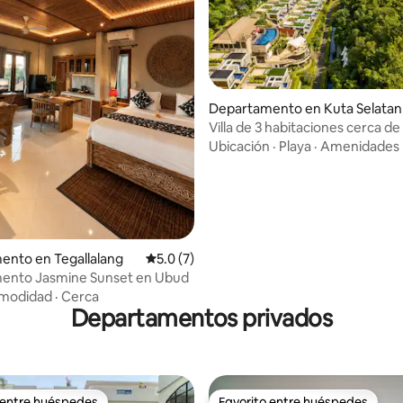
o: 5.0 de 5; 7 evaluaciones
Departamento en Kuta Selatan
Villa de 3 habitaciones cerca d
Beach: piscina privada con vista
Ubicación
·
Playa
·
Amenidades
ento en Tegallalang
Calificación promedio: 5.0 de 5; 7 evaluac
5.0 (7)
ento Jasmine Sunset en Ubud
modidad
·
Cerca
Departamentos privados
 entre huéspedes
Favorito entre huéspedes