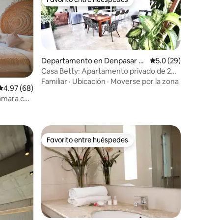
Favorito entre huéspedes
Departamento en Denpasar B
Calificación promedi
5.0 (29)
arat
Casa Betty: Apartamento privado de 2
dormitorios en el segundo piso
Familiar
·
Ubicación
·
Moverse por la zona
iones
Calificación promedio: 4.97 de 5; 68 evaluaciones
4.97 (68)
ámara con
Favorito entre huéspedes
Favorito entre huéspedes