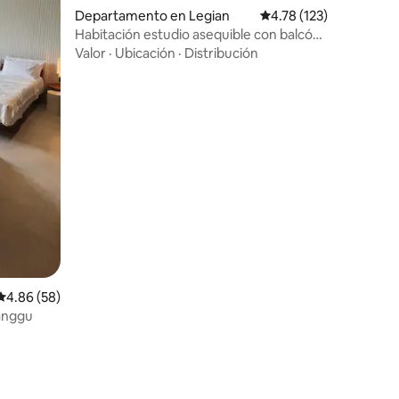
iones
Departamento en Legian
Calificación promedio:
4.78 (123)
Habitación estudio asequible con balcón
en Kuta (308)
Valor
·
Ubicación
·
Distribución
Calificación promedio: 4.86 de 5; 58 evaluaciones
4.86 (58)
anggu