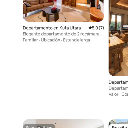
Departamento en Kuta Utara
Calificación promedi
5.0 (7)
Elegante departamento de 2 recámaras
en Berawa
Familiar
·
Ubicación
·
Estancia larga
Departam
Departam
Valor
·
Co
Superanfitrión
Favorito