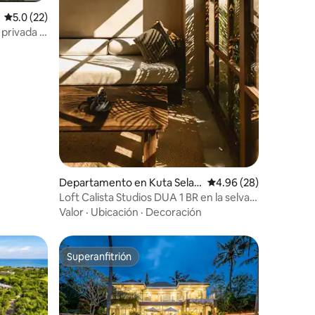
iones
Calificación promedio: 5.0 de 5; 22 evaluaciones
5.0 (22)
 privada y
Departamento en Kuta Selat
Calificación promedio:
4.96 (28)
an
Loft Calista Studios DUA 1 BR en la selva
de Uluwatu
Valor
·
Ubicación
·
Decoración
Superanfitrión
Superanfitrión