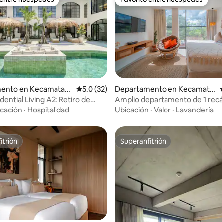
 entre huéspedes
Favorito entre huéspedes
4.91 de 5; 218 evaluaciones
ento en Kecamatan
Calificación promedio: 5.0 de 5; 32 evaluac
5.0 (32)
Departamento en Kecamata
n Kuta Utara
ential Living A2: Retiro de
Amplio departamento de 1 rec
vida de 1 dormitorio
cocina
cación
·
Hospitalidad
Ubicación
·
Valor
·
Lavandería
itrión
Superanfitrión
itrión
Superanfitrión