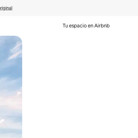
riginal
Tu espacio en Airbnb
ien tocando y deslizando la pantalla.