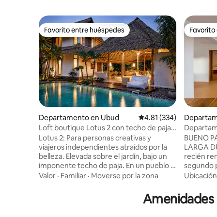
Favorito entre huéspedes
Favorito
Favorito entre huéspedes
Favorito
Departamento en Ubud
Calificación promedio: 
4.81 (334)
Departam
Loft boutique Lotus 2 con techo de paja ·
Departame
Alberca y yoga
minutos d
Lotus 2: Para personas creativas y
BUENO PA
público, 
viajeros independientes atraídos por la
LARGA DURACIÓN.
belleza. Elevada sobre el jardín, bajo un
recién re
imponente techo de paja. En un pueblo a
segundo piso. El espacio
poca distancia, con senderos tranquilos y
espacioso
Valor
·
Familiar
·
Moverse por la zona
Ubicación
la piscina a la vista más abajo. Hay una
que dejan
cafetería justo al otro lado del camino.
creando u
Amenidades p
Uno de los cinco estudios, cada uno con
- Televisi
una composición única. Piscina de piedra
equipada + comedo