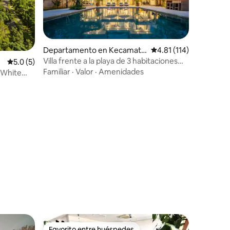
Departamento en Kecamata
Calificación promedio:
4.81 (114)
n Manggis
Villa frente a la playa de 3 habitaciones
Calificación promedio: 5.0 de 5; 5 evaluaciones
5.0 (5)
con alberca privada en Black Pearl
Familiar
·
Valor
·
Amenidades
e White
s
iones
Favorito entre huéspedes