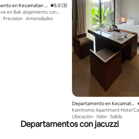
o: 5.0 de 5; 7 evaluaciones
ento en Kecamatan K
Calificación promedio: 5.0 de 5; 3 evaluac
5.0 (3)
xe en Bali: alojamiento con
 el centro de Canggu
·
Precisión
·
Amenidades
Departamento en Kecamata
n Kuta Utara
Kamhome Apartment Hotel C
Ubicación
·
Valor
·
Salida
Departamentos con jacuzzi