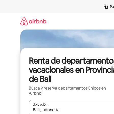
Ir
Pa
al
contenido
Renta de departamento
vacacionales en Provinci
de Bali
Busca y reserva departamentos únicos en
Airbnb
Ubicación
Cuando los resultados estén disponibles, podrás na