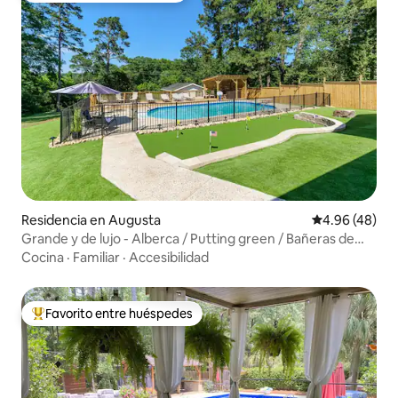
Residencia en Augusta
Calificación p
4.96 (48)
Grande y de lujo - Alberca / Putting green / Bañeras de
lujo
Cocina
·
Familiar
·
Accesibilidad
Favorito entre huéspedes
De los mejores en Favorito entre huéspedes