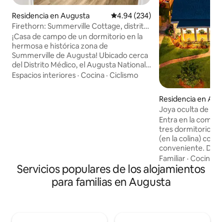
Residencia en Augusta
Calificación promedio: 4.94 de 5
4.94 (234)
Firethorn: Summerville Cottage, distrito
médico
¡Casa de campo de un dormitorio en la
hermosa e histórica zona de
Summerville de Augusta! Ubicado cerca
del Distrito Médico, el Augusta National y
fantásticas opciones gastronómicas en
Espacios interiores
·
Cocina
·
Ciclismo
el centro de Augusta. Disfruta de la
bicicleta, la guitarra, el tocadiscos, los
Residencia en Au
altavoces Bluetooth, la televisión de
Joya oculta de Au
75pulgadas, la máquina de hielo y mucho
y chimenea al aire 
Entra en la comod
más. Cargador EV de nivel 2 en el garaje.
tres dormitorios 
Un espacio de estacionamiento exterior.
(en la colina) con 
Hay espacio para un vehículo adicional
conveniente. Dent
dentro del garaje (solo compacto). Esta
estar, zona de en
Familiar
·
Cocina
·
casa de campo se encuentra detrás de
Servicios populares de los alojamientos
completa y más co
un Airbnb separado, separado por una
trasero vallado in
gran plataforma de estacionamiento.
para familias en Augusta
agua salada a nivel 
gas, asientos mod
además de dos tu
dormitorio está e