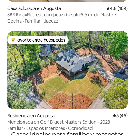
Casa adosada en Augusta
Calificación 
4.8 (169)
3BR RelaxRetreat con jacuzzi a solo 6,9 ml de Masters
Cocina
·
Familiar
·
Jacuzzi
Favorito entre huéspedes
De los mejores en Favorito entre huéspedes
Residencia en Augusta
Calificaci
5 (46)
Mencionada en Golf Digest Masters Edition - 2023
Familiar
·
Espacios interiores
·
Comodidad
Casas ideales para familias y mascotas