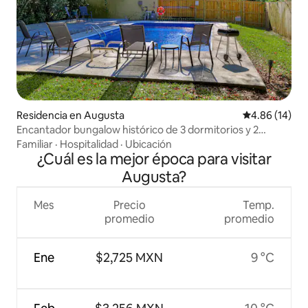
Residencia en Augusta
Calificación 
4.86 (14)
Encantador bungalow histórico de 3 dormitorios y 2
baños, ¡piscina privada!
Familiar
·
Hospitalidad
·
Ubicación
¿Cuál es la mejor época para visitar
Augusta?
Mes
Precio
Temp.
promedio
promedio
Ene
$2,725 MXN
9 °C