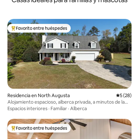
Favorito entre huéspedes
De los mejores en Favorito entre huéspedes
Residencia en North Augusta
Calificaci
5 (28)
Alojamiento espacioso, alberca privada, a minutos de la
ciudad.
Espacios interiores
·
Familiar
·
Alberca
Favorito entre huéspedes
De los mejores en Favorito entre huéspedes