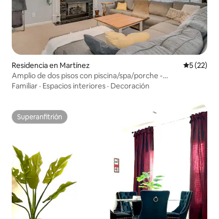
Residencia en Martínez
Calificaci
5 (22)
Amplio de dos pisos con piscina/spa/porche -
¡Superanfitrión!
Familiar
·
Espacios interiores
·
Decoración
Superanfitrión
Superanfitrión