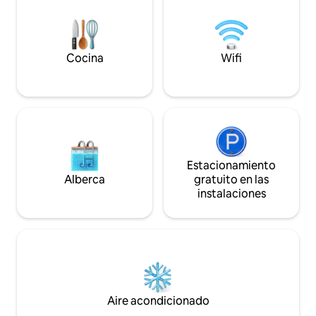
televisores inteli
para ver desde tu
tamaño queen con 
acceso en coche 
National, el centro
Cocina
Wifi
Gordon y los hospi
Estacionamiento
Alberca
gratuito en las
instalaciones
Aire acondicionado