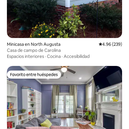
Minicasa en North Augusta
Calificación pr
4.96 (239)
Casa de campo de Carolina
Espacios interiores
·
Cocina
·
Accesibilidad
Favorito entre huéspedes
Favorito entre huéspedes