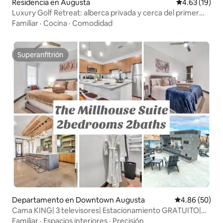
Residencia en Augusta
Calificación 
4.63 (19)
Luxury Golf Retreat: alberca privada y cerca del primer
tee
Familiar
·
Cocina
·
Comodidad
Superanfitrión
Superanfitrión
Departamento en Downtown Augusta
Calificación p
4.86 (50)
Cama KING| 3 televisores| Estacionamiento GRATUITO|
Fogata| Gimnasio 24 horas
Familiar
·
Espacios interiores
·
Precisión