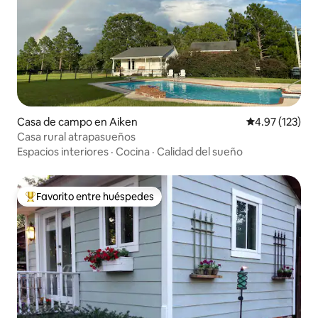
Casa de campo en Aiken
Calificación p
4.97 (123)
Casa rural atrapasueños
Espacios interiores
·
Cocina
·
Calidad del sueño
Favorito entre huéspedes
De los mejores en Favorito entre huéspedes