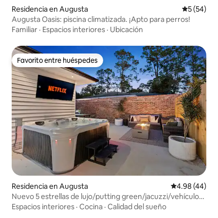
Residencia en Augusta
Calificaci
5 (54)
Augusta Oasis: piscina climatizada. ¡Apto para perros!
Familiar
·
Espacios interiores
·
Ubicación
Favorito entre huéspedes
Favorito entre huéspedes
Residencia en Augusta
Calificación p
4.98 (44)
Nuevo 5 estrellas de lujo/putting green/jacuzzi/vehículo
eléctrico/fogata
Espacios interiores
·
Cocina
·
Calidad del sueño