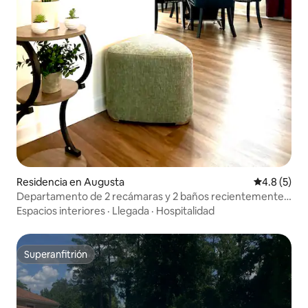
Residencia en Augusta
Calificació
4.8 (5)
Departamento de 2 recámaras y 2 baños recientemente
renovado en el corazón de Augusta
Espacios interiores
·
Llegada
·
Hospitalidad
Superanfitrión
Superanfitrión