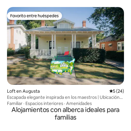
Favorito entre huéspedes
Favorito entre huéspedes
Loft en Augusta
Calificaci
5 (24)
Escapada elegante inspirada en los maestros | Ubicación
privilegiada
Familiar
·
Espacios interiores
·
Amenidades
Alojamientos con alberca ideales para
familias