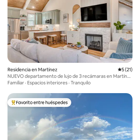
Residencia en Martínez
Calificaci
5 (21)
NUEVO departamento de lujo de 3 recámaras en Martínez
- Patio enorme - Fogata
Familiar
·
Espacios interiores
·
Tranquilo
Favorito entre huéspedes
De los mejores en Favorito entre huéspedes