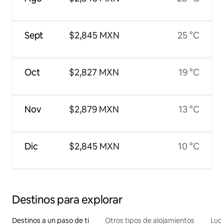
Sept
$2,845 MXN
25 °C
Oct
$2,827 MXN
19 °C
Nov
$2,879 MXN
13 °C
Dic
$2,845 MXN
10 °C
Destinos para explorar
Destinos a un paso de ti
Otros tipos de alojamientos
Lug