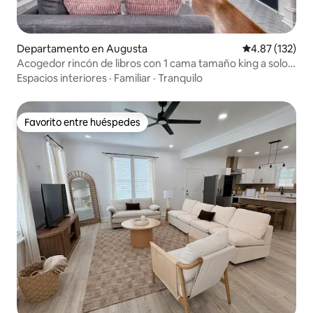
Departamento en Augusta
Calificación p
4.87 (132)
Acogedor rincón de libros con 1 cama tamaño king a solo
12 minutos de Masters
Espacios interiores
·
Familiar
·
Tranquilo
Favorito entre huéspedes
Favorito entre huéspedes