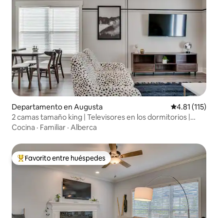
Departamento en Augusta
Calificación p
4.81 (115)
2 camas tamaño king | Televisores en los dormitorios |
Piscina y gimnasio | Wifi
Cocina
·
Familiar
·
Alberca
Favorito entre huéspedes
De los mejores en Favorito entre huéspedes