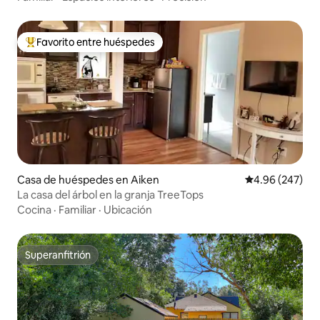
Favorito entre huéspedes
De los mejores en Favorito entre huéspedes
Casa de huéspedes en Aiken
Calificación pr
4.96 (247)
La casa del árbol en la granja TreeTops
Cocina
·
Familiar
·
Ubicación
Superanfitrión
Superanfitrión