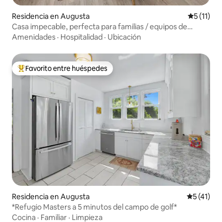
Residencia en Augusta
Calificaci
5 (11)
Casa impecable, perfecta para familias / equipos de
trabajo
Amenidades
·
Hospitalidad
·
Ubicación
Favorito entre huéspedes
De los mejores en Favorito entre huéspedes
Residencia en Augusta
Calificaci
5 (41)
*Refugio Masters a 5 minutos del campo de golf*
Cocina
·
Familiar
·
Limpieza