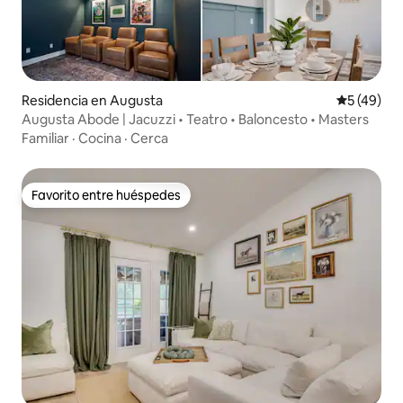
Residencia en Augusta
Calificaci
5 (49)
Augusta Abode | Jacuzzi • Teatro • Baloncesto • Masters
Familiar
·
Cocina
·
Cerca
Favorito entre huéspedes
Favorito entre huéspedes