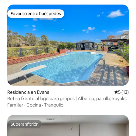
Favorito entre huéspedes
Favorito entre huéspedes
Residencia en Evans
Calificaci
5 (13)
Retiro frente al lago para grupos | Alberca, parrilla, kayaks
Familiar
·
Cocina
·
Tranquilo
Superanfitrión
Superanfitrión