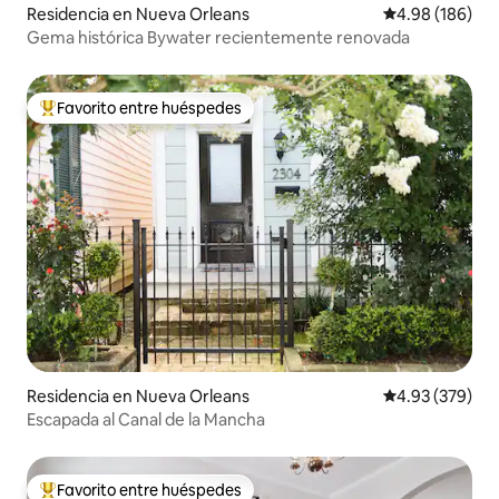
Residencia en Nueva Orleans
Calificación pr
4.98 (186)
Gema histórica Bywater recientemente renovada
Favorito entre huéspedes
De los mejores en Favorito entre huéspedes
Residencia en Nueva Orleans
Calificación pr
4.93 (379)
Escapada al Canal de la Mancha
Favorito entre huéspedes