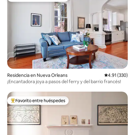
De los mejores en Favorito entre huéspedes
Residencia en Nueva Orleans
Calificación p
4.91 (330)
¡Encantadora joya a pasos del ferry y del barrio francés!
Favorito entre huéspedes
De los mejores en Favorito entre huéspedes