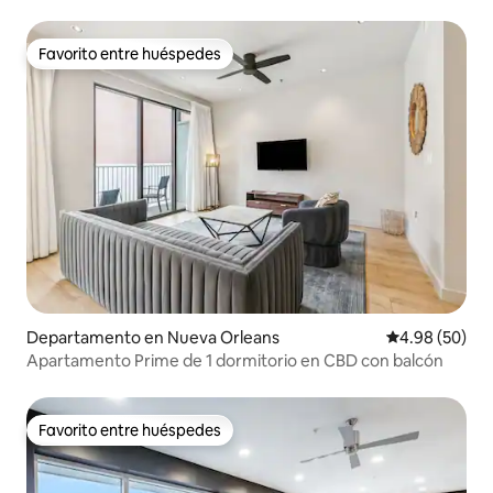
¡Recientemente remodelado!
Favorito entre huéspedes
Favorito entre huéspedes
Departamento en Nueva Orleans
Calificación p
4.98 (50)
Apartamento Prime de 1 dormitorio en CBD con balcón
Favorito entre huéspedes
Favorito entre huéspedes