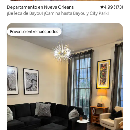
Departamento en Nueva Orleans
Calificación p
4.99 (173)
¡Belleza de Bayou! ¡Camina hasta Bayou y City Park!
Favorito entre huéspedes
Favorito entre huéspedes