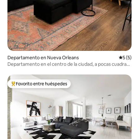
Departamento en Nueva Orleans
Calificac
5 (5)
Departamento en el centro de la ciudad, a pocas cuadras
del Barrio Francés
Favorito entre huéspedes
De los mejores en Favorito entre huéspedes