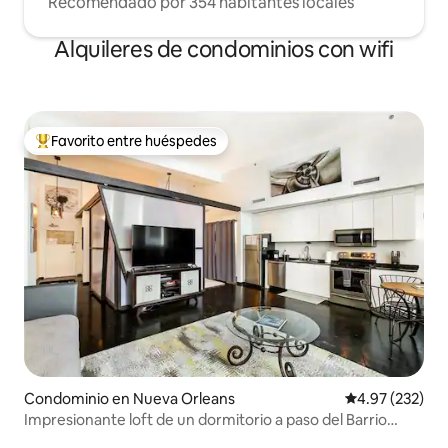
Recomendado por 354 habitantes locales
Alquileres de condominios con wifi
Favorito entre huéspedes
De los mejores en Favorito entre huéspedes
Condominio en Nueva Orleans
Calificación pr
4.97 (232)
Impresionante loft de un dormitorio a paso del Barrio
Francés