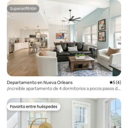
Superanfitrión
Superanfitrión
Departamento en Nueva Orleans
Calificac
5 (4)
¡Increíble apartamento de 4 dormitorios a pocos pasos del
Barrio Francés!
Favorito entre huéspedes
Favorito entre huéspedes