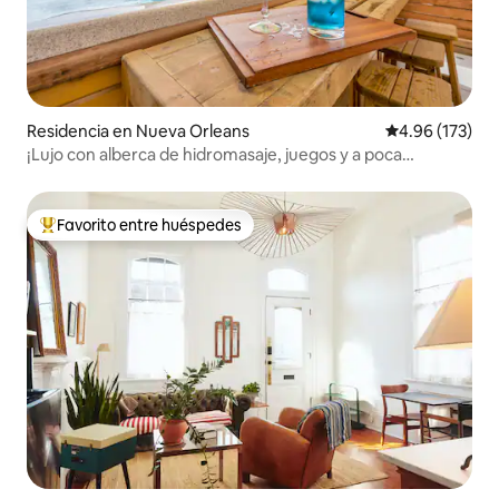
Residencia en Nueva Orleans
Calificación p
4.96 (173)
¡Lujo con alberca de hidromasaje, juegos y a poca
distancia a pie del Barrio Francés!
Favorito entre huéspedes
De los mejores en Favorito entre huéspedes