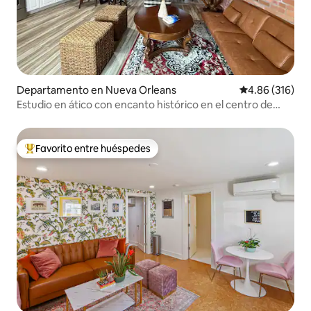
Departamento en Nueva Orleans
Calificación pr
4.86 (316)
Estudio en ático con encanto histórico en el centro de
Nueva Orleans
Favorito entre huéspedes
De los mejores en Favorito entre huéspedes