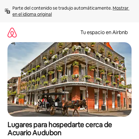
Ir
Parte del contenido se tradujo automáticamente. 
Mostrar 
al
en el idioma original
contenido
Tu espacio en Airbnb
Lugares para hospedarte cerca de
Acuario Audubon