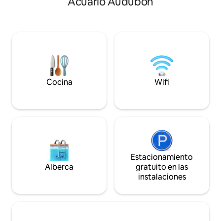
Acuario Audubon
king muy cómoda, muebles y arte
estacionamiento gra
recopilados de todo el mundo y
noche, interior e
chimeneas de ladrillo originales, con una
12,5 pulgadas, puer
sensación de elegancia moderna en
sala de estar para
todas partes. Perfecta para parejas y
INTELIGENTE, coci
viajeros solos en Nueva Orleans que
de mármol de gran
quieran experimentar la ciudad de una
QUEEN de lujo Sim
manera más local y lujosa. Tu reserva se
Hotel Four Season
confirmará al instante. Cada alojamiento
Hotel Collection y
Cocina
Wifi
está equipado con sábanas frescas, wifi
colchón QUEEN y 
de alta velocidad y elementos básicos de
elegante baño en 
cocina y baño, todo lo necesario para
artículos de tocado
una estancia excepcional. Podrás
acondicionado/cal
acceder a toda la unidad de 1
ventilador de tech
dormitorio/1 baño, al porche delantero y
principal y un sist
al patio. Estamos disponibles por
huéspedes dicen qu
teléfono, correo electrónico o la
más impresionante
Estacionamiento
aplicación de mensajes de Airbnb. Si
anfitrión respond
Alberca
gratuito en las
necesitas algo, no dudes en ponerte en
Licencias #23-NS
instalaciones
contacto con nosotros. De lo contrario,
03209. Bywater es 
te dejaremos disfrutar de tu estancia. La
moda más buscado
zona de Lower Garden
que ofrece sus pr
District/Magazine Street es uno de los
bares de clase mu
barrios más antiguos y de moda de
frente al río, ¡y v