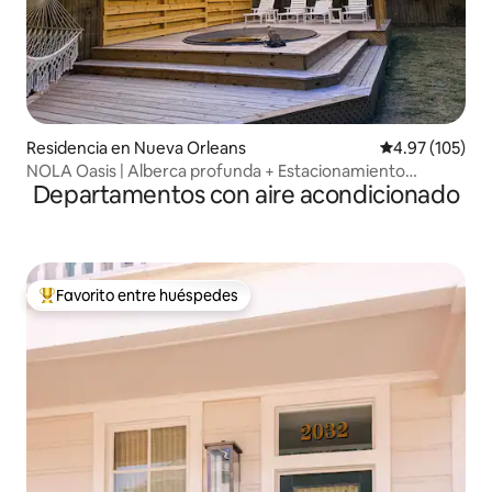
Residencia en Nueva Orleans
Calificación p
4.97 (105)
NOLA Oasis | Alberca profunda + Estacionamiento
Departamentos con aire acondicionado
gratuito
Favorito entre huéspedes
De los mejores en Favorito entre huéspedes