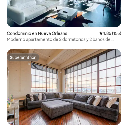
Condominio en Nueva Orleans
Calificación p
4.85 (155)
Moderno apartamento de 2 dormitorios y 2 baños de
cultura pop
Superanfitrión
Superanfitrión