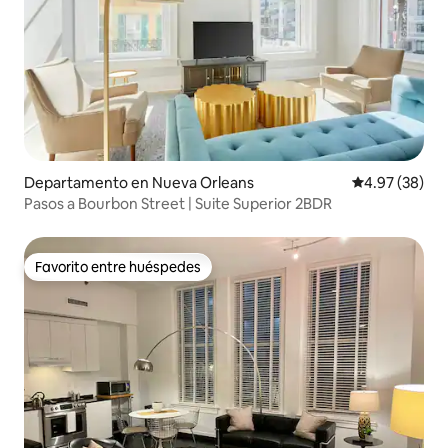
Departamento en Nueva Orleans
Calificación p
4.97 (38)
Pasos a Bourbon Street | Suite Superior 2BDR
Favorito entre huéspedes
Favorito entre huéspedes