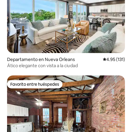
Departamento en Nueva Orleans
Calificación p
4.95 (131)
Ático elegante con vista a la ciudad
Favorito entre huéspedes
Favorito entre huéspedes