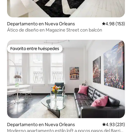
Departamento en Nueva Orleans
Calificación p
4.98 (153)
Ático de diseño en Magazine Street con balcón
Favorito entre huéspedes
Favorito entre huéspedes
Departamento en Nueva Orleans
Calificación p
4.93 (231)
Moderno apartamento estilo loft a pocos pasos del Barrio