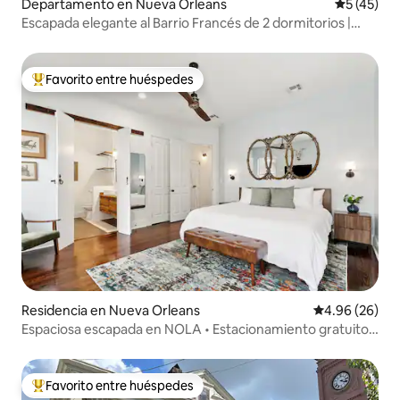
Departamento en Nueva Orleans
Calificaci
5 (45)
Escapada elegante al Barrio Francés de 2 dormitorios |
Hotel Mayfair
Favorito entre huéspedes
De los mejores en Favorito entre huéspedes
Residencia en Nueva Orleans
Calificación p
4.96 (26)
Espaciosa escapada en NOLA • Estacionamiento gratuito •
Espacio al aire libre
Favorito entre huéspedes
De los mejores en Favorito entre huéspedes