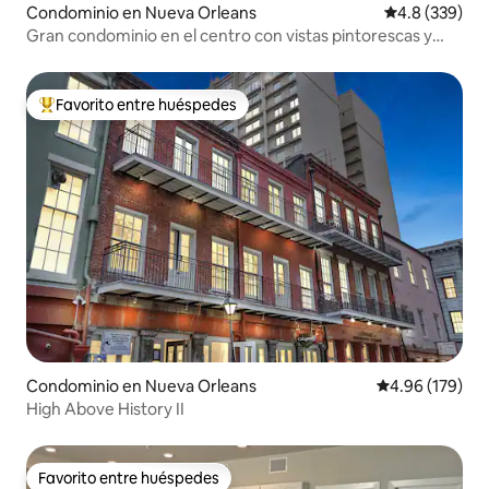
Condominio en Nueva Orleans
Calificación p
4.8 (339)
Gran condominio en el centro con vistas pintorescas y
estacionamiento
Favorito entre huéspedes
De los mejores en Favorito entre huéspedes
Condominio en Nueva Orleans
Calificación pr
4.96 (179)
High Above History II
Favorito entre huéspedes
Favorito entre huéspedes