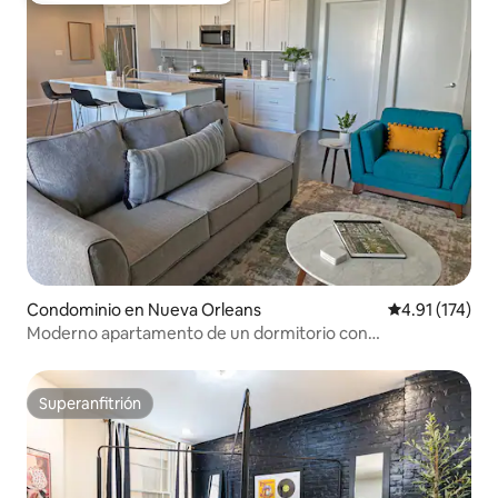
Condominio en Nueva Orleans
Calificación p
4.91 (174)
Moderno apartamento de un dormitorio con
aparcamiento y piscina
Superanfitrión
Superanfitrión