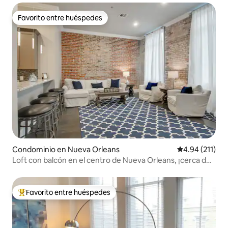
Favorito entre huéspedes
Favorito entre huéspedes
Condominio en Nueva Orleans
Calificación p
4.94 (211)
Loft con balcón en el centro de Nueva Orleans, ¡cerca del
barrio! 201
Favorito entre huéspedes
De los mejores en Favorito entre huéspedes