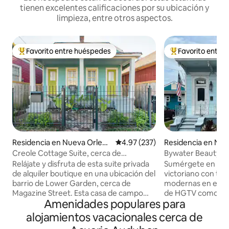
tienen excelentes calificaciones por su ubicación y
limpieza, entre otros aspectos.
Favorito entre huéspedes
Favorito entre
De los mejores en Favorito entre huéspedes
De los mejores en
Residencia en Nueva Orlean
Calificación promedio: 4.97 de 5
4.97 (237)
Residencia en Nue
s
ns
Creole Cottage Suite, cerca de
Bywater Beauty: r
Magazine Street
destacada en Hgt
Relájate y disfruta de esta suite privada
Sumérgete en el e
de alquiler boutique en una ubicación del
victoriano con tod
barrio de Lower Garden, cerca de
modernas en esta
Magazine Street. Esta casa de campo
de HGTV como se 
Amenidades populares para
criolla clásica totalmente renovada
televisión New Orl
cuenta con techos espaciosos de 14
de Bywater en la c
alojamientos vacacionales cerca de
pies, suelos de pino, una cama tamaño
un gran porche del