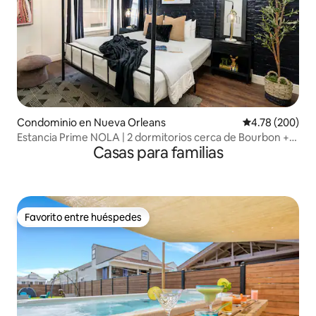
Condominio en Nueva Orleans
Calificación pr
4.78 (200)
Estancia Prime NOLA | 2 dormitorios cerca de Bourbon +
Casas para familias
Canal
Favorito entre huéspedes
Favorito entre huéspedes