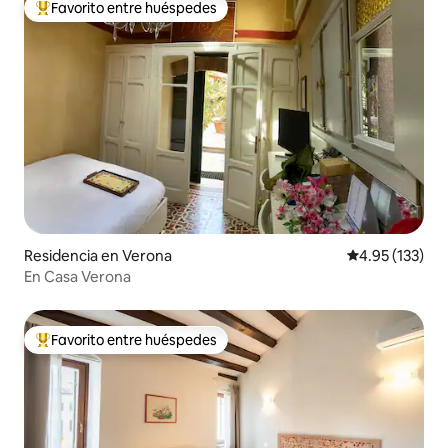
Favorito entre huéspedes
De los mejores en Favorito entre huéspedes
Residencia en Verona
Calificación p
4.95 (133)
En Casa Verona
Favorito entre huéspedes
De los mejores en Favorito entre huéspedes