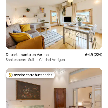
Departamento en Verona
Calificación p
4.9 (224)
Shakespeare Suite | Ciudad Antigua
Favorito entre huéspedes
De los mejores en Favorito entre huéspedes