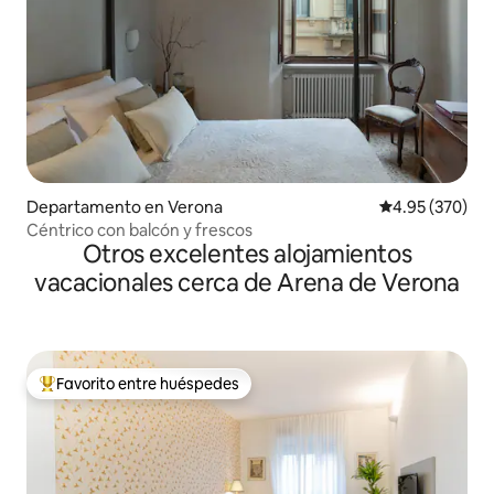
Departamento en Verona
Calificación pr
4.95 (370)
Céntrico con balcón y frescos
Otros excelentes alojamientos
vacacionales cerca de Arena de Verona
Favorito entre huéspedes
De los mejores en Favorito entre huéspedes