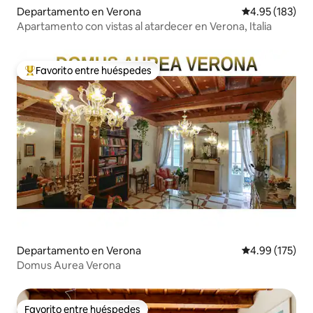
Departamento en Verona
Calificación p
4.95 (183)
Apartamento con vistas al atardecer en Verona, Italia
Favorito entre huéspedes
De los mejores en Favorito entre huéspedes
Departamento en Verona
Calificación p
4.99 (175)
Domus Aurea Verona
Favorito entre huéspedes