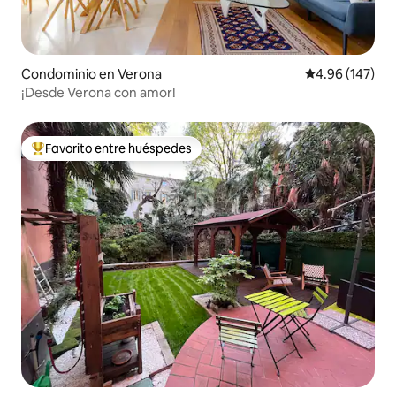
Condominio en Verona
Calificación pr
4.96 (147)
¡Desde Verona con amor!
Favorito entre huéspedes
De los mejores en Favorito entre huéspedes