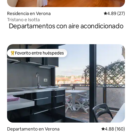
Residencia en Verona
Calificación p
4.89 (27)
Tristano e Isotta
Departamentos con aire acondicionado
Favorito entre huéspedes
De los mejores en Favorito entre huéspedes
Departamento en Verona
Calificación pr
4.88 (160)