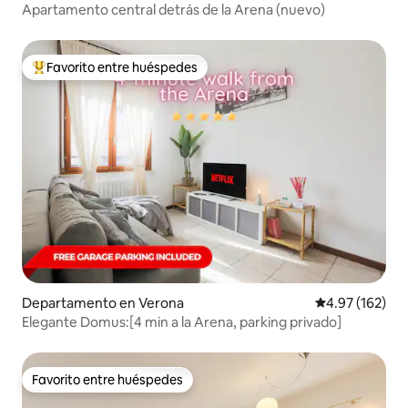
Apartamento central detrás de la Arena (nuevo)
Favorito entre huéspedes
De los mejores en Favorito entre huéspedes
Departamento en Verona
Calificación p
4.97 (162)
Elegante Domus:[4 min a la Arena, parking privado]
Favorito entre huéspedes
Favorito entre huéspedes