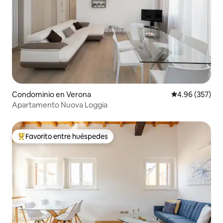
Condominio en Verona
Calificación pr
4.96 (357)
Apartamento Nuova Loggia
Favorito entre huéspedes
De los mejores en Favorito entre huéspedes