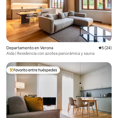
Departamento en Verona
Calificaci
5 (24)
Aida | Residencia con azotea panorámica y sauna
Favorito entre huéspedes
De los mejores en Favorito entre huéspedes