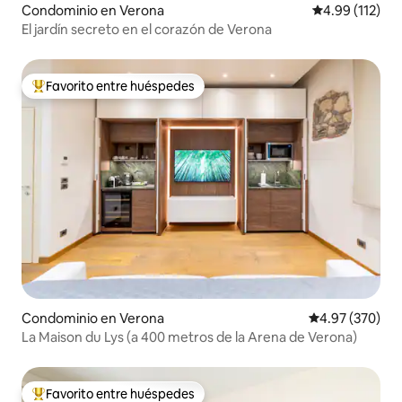
Condominio en Verona
Calificación p
4.99 (112)
El jardín secreto en el corazón de Verona
Favorito entre huéspedes
De los mejores en Favorito entre huéspedes
Condominio en Verona
Calificación pr
4.97 (370)
La Maison du Lys (a 400 metros de la Arena de Verona)
Favorito entre huéspedes
De los mejores en Favorito entre huéspedes