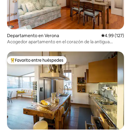
Departamento en Verona
Calificación p
4.99 (127)
Acogedor apartamento en el corazón de la antigua
Verona
Favorito entre huéspedes
De los mejores en Favorito entre huéspedes