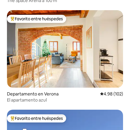
The Space Arena a 100 m
Favorito entre huéspedes
De los mejores en Favorito entre huéspedes
Departamento en Verona
Calificación pr
4.98 (102)
El apartamento azul
Favorito entre huéspedes
De los mejores en Favorito entre huéspedes