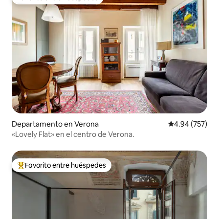
Favorito entre huéspedes
Departamento en Verona
Calificación pr
4.94 (757)
«Lovely Flat» en el centro de Verona.
Favorito entre huéspedes
De los mejores en Favorito entre huéspedes