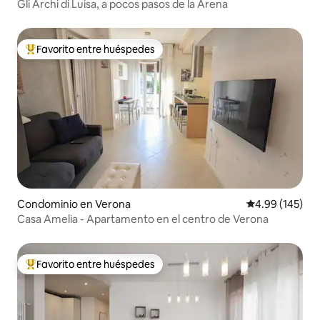
Gli Archi di Luisa, a pocos pasos de la Arena
Favorito entre huéspedes
De los mejores en Favorito entre huéspedes
Condominio en Verona
Calificación pr
4.99 (145)
Casa Amelia - Apartamento en el centro de Verona
Favorito entre huéspedes
De los mejores en Favorito entre huéspedes