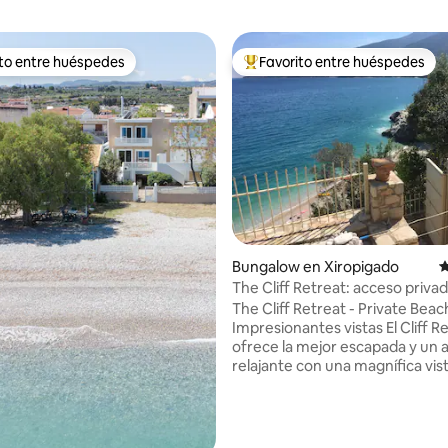
ito entre huéspedes
Favorito entre huéspedes
ejores en Favorito entre huéspedes
De los mejores en Favorito ent
4.96 de 5; 181 evaluaciones
Bungalow en Xiropigado
C
The Cliff Retreat: acceso privad
playa - vista al mar
The Cliff Retreat - Private Beac
Impresionantes vistas El Cliff Retreat te
ofrece la mejor escapada y un
relajante con una magnífica vis
grados del Golfo Argólico. Una
experiencia completamente úni
paseo por escalones tallados en
través de una entrada privada 