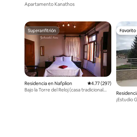
Apartamento Kanathos
Superanfitrión
Favorito
Superanfitrión
Favorito
Residencia en Nafplion
Calificación promedio: 
4.77 (297)
Bajo la Torre del Reloj (casa tradicional
Residenc
griega de 125 m²)
¡Estudio 