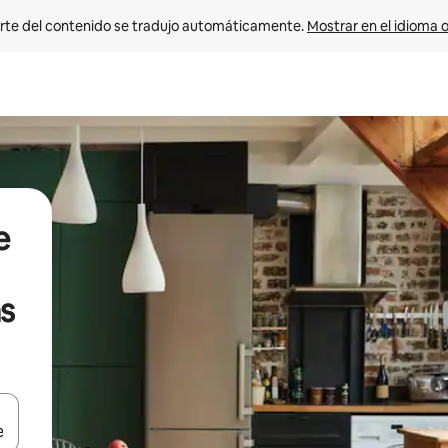
rte del contenido se tradujo automáticamente. 
Mostrar en el idioma o
e
s
vegar usando las teclas de las flechas hacia arriba y hacia abajo, o b