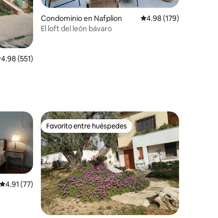
iones
Condominio en Nafplion
Calificación promedio: 
4.98 (179)
El loft del león bávaro
alificación promedio: 4.98 de 5; 551 evaluaciones
4.98 (551)
Favorito entre huéspedes
Favorito entre huéspedes
Calificación promedio: 4.91 de 5; 77 evaluaciones
4.91 (77)
iones