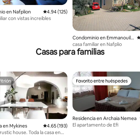
4.96 de 5; 270 evaluaciones
io en Nafplion
Calificación promedio: 4.94 de 5; 125 evaluac
4.94 (125)
liar con vistas increíbles
Condominio en Emmanouil P
C
appas
casa familiar en Nafplio
Casas para familias
itrión
Favorito entre huéspedes
itrión
Favorito entre huéspedes
Residencia en Archaia Nemea
El apartamento de Efi
a en Mykines
Calificación promedio: 4.65 de 5; 193 evaluac
4.65 (193)
ustic house. Toda la casa en
4.99 de 5; 245 evaluaciones