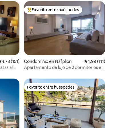
Favorito entre huéspedes
De los mejores en Favorito entre huéspedes
iones
Calificación promedio: 4.78 de 5; 151 evaluaciones
4.78 (151)
Condominio en Nafplion
Calificación promedio:
4.99 (111)
stas al
Apartamento de lujo de 2 dormitorios en
el corazón de Nauplia
Favorito entre huéspedes
re huéspedes
Favorito entre huéspedes