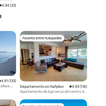
Calificación promedio: 4.94 de 5; 33 evaluaciones
4.94 (33)
o
Favorito entre huéspedes
Favorito entre huéspedes
alificación promedio: 4.91 de 5; 133 evaluaciones
4.91 (133)
iones
 playa,
Departamento en Nafplion
Calificación promedio:
4.93 (116)
Apartamento de lujo cerca del centro de
la ciudad