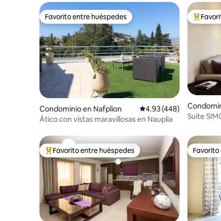
Favorito entre huéspedes
Favor
Favorito entre huéspedes
De los m
Condomini
Condominio en Nafplion
Calificación promedio: 
4.93 (448)
Suite SI
Ático con vistas maravillosas en Nauplia
céntrico
Favorito entre huéspedes
Favorito
De los mejores en Favorito entre huéspedes
Favorito