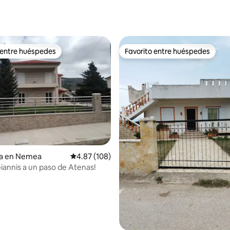
 entre huéspedes
Favorito entre huéspedes
 entre huéspedes
Favorito entre huéspedes
4.77 de 5; 297 evaluaciones
ia en Nemea
Calificación promedio: 4.87 de 5; 108 evaluac
4.87 (108)
Giannis a un paso de Atenas!