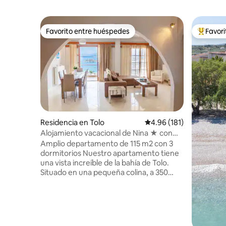
Favorito entre huéspedes
Favor
Favorito entre huéspedes
De los m
Residencia en Tolo
Calificación promedio: 
4.96 (181)
Alojamiento vacacional de Nina ★ con
vistas panorámicas al mar | 3 dormitorios
Amplio departamento de 115 m2 con 3
dormitorios Nuestro apartamento tiene
una vista increíble de la bahía de Tolo.
Situado en una pequeña colina, a 350
metros de la playa y a segundos de la
estación de autobuses. Hay aire
acondicionado en todas las habitaciones
y ventilador de piso de pedestal para la
sala de estar/ cocina abierta. NO hay