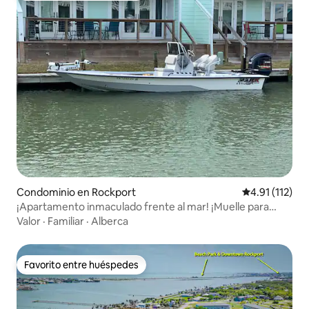
Condominio en Rockport
Calificación p
4.91 (112)
¡Apartamento inmaculado frente al mar! ¡Muelle para
barcos en la terraza trasera!
Valor
·
Familiar
·
Alberca
Favorito entre huéspedes
Favorito entre huéspedes