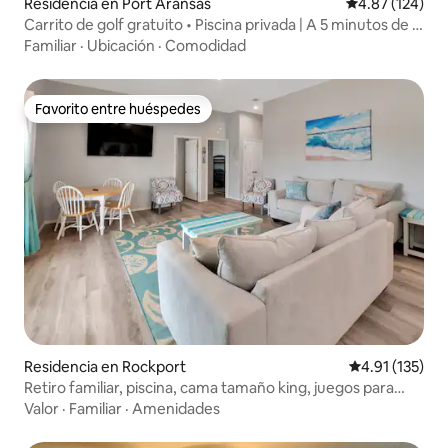
Residencia en Port Aransas
Calificación p
4.87 (124)
Carrito de golf gratuito • Piscina privada | A 5 minutos de la
playa
Familiar
·
Ubicación
·
Comodidad
Favorito entre huéspedes
Favorito entre huéspedes
Residencia en Rockport
Calificación p
4.91 (135)
Retiro familiar, piscina, cama tamaño king, juegos para
niños
Valor
·
Familiar
·
Amenidades