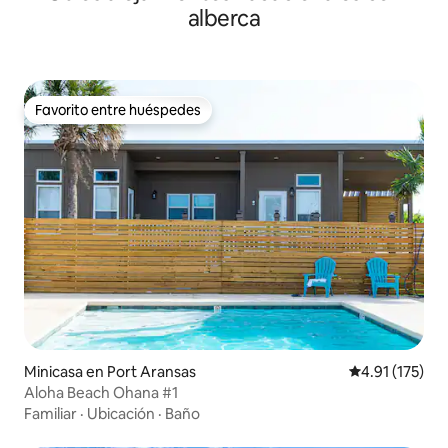
alberca
Favorito entre huéspedes
Favorito entre huéspedes
Minicasa en Port Aransas
Calificación p
4.91 (175)
Aloha Beach Ohana #1
Familiar
·
Ubicación
·
Baño