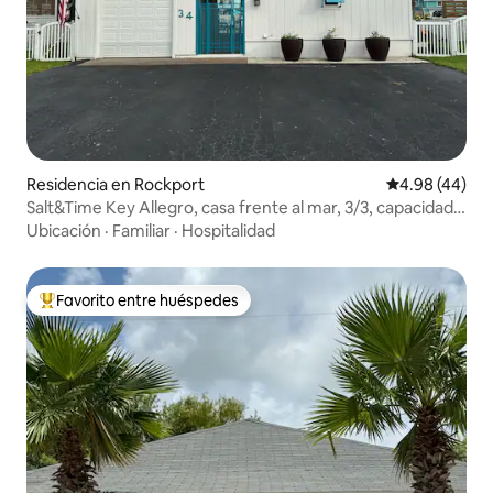
Residencia en Rockport
Calificación p
4.98 (44)
Salt&Time Key Allegro, casa frente al mar, 3/3, capacidad
para 8 personas
Ubicación
·
Familiar
·
Hospitalidad
Favorito entre huéspedes
De los mejores en Favorito entre huéspedes