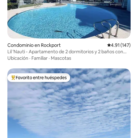
Condominio en Rockport
Calificación p
4.91 (147)
Lil 'Nauti - Apartamento de 2 dormitorios y 2 baños con
amarre privado
Ubicación
·
Familiar
·
Mascotas
Favorito entre huéspedes
De los mejores en Favorito entre huéspedes