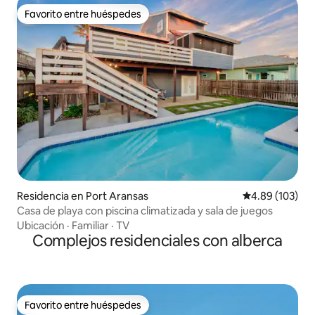
Favorito entre huéspedes
Favorito entre huéspedes
Residencia en Port Aransas
Calificación pr
4.89 (103)
Casa de playa con piscina climatizada y sala de juegos
Ubicación
·
Familiar
·
TV
Complejos residenciales con alberca
Favorito entre huéspedes
Favorito entre huéspedes