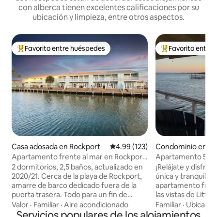
con alberca tienen excelentes calificaciones por su
ubicación y limpieza, entre otros aspectos.
Favorito entre huéspedes
Favorito entre
De los mejores en Favorito entre huéspedes
De los mejores en
Casa adosada en Rockport
Calificación promedio: 4.99 de 5
4.99 (123)
Condominio en Ro
Apartamento frente al mar en Rockport
Apartamento 506 
con vistas y amarre para barcos
Waterfront
2 dormitorios, 2,5 baños, actualizado en
¡Relájate y disfru
2020/21. Cerca de la playa de Rockport,
única y tranquila e
amarre de barco dedicado fuera de la
apartamento frent
puerta trasera. Todo para un fin de
las vistas de Littl
semana romántico, de pesca o unas
apartamento de 1 
Valor
·
Familiar
·
Aire acondicionado
Familiar
·
Ubicació
vacaciones familiares. Disfruta del
Servicios populares de los alojamientos
Siéntate en la terr