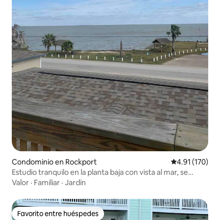
Condominio en Rockport
Calificación p
4.91 (170)
Estudio tranquilo en la planta baja con vista al mar, se
admiten mascotas
Valor
·
Familiar
·
Jardín
Favorito entre huéspedes
Favorito entre huéspedes