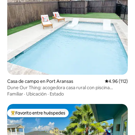
Casa de campo en Port Aransas
Calificación p
4.96 (112)
Dune Our Thing: acogedora casa rural con piscina
climatizada
Familiar
·
Ubicación
·
Estado
Favorito entre huéspedes
De los mejores en Favorito entre huéspedes