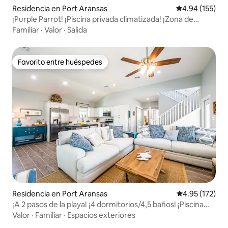
Residencia en Port Aransas
Calificación p
4.94 (155)
¡Purple Parrot! ¡Piscina privada climatizada! ¡Zona de
carritos!
Familiar
·
Valor
·
Salida
Favorito entre huéspedes
Favorito entre huéspedes
Residencia en Port Aransas
Calificación p
4.95 (172)
¡A 2 pasos de la playa! ¡4 dormitorios/4,5 baños! ¡Piscina
comunitaria!
Valor
·
Familiar
·
Espacios exteriores