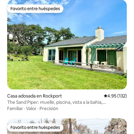
Favorito entre huéspedes
Favorito entre huéspedes
Casa adosada en Rockport
Calificación p
4.95 (132)
The Sand Piper: muelle, piscina, vista a la bahía,
embarcadero
Familiar
·
Valor
·
Precisión
Favorito entre huéspedes
Favorito entre huéspedes