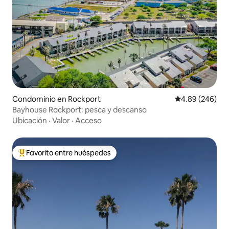
Condominio en Rockport
Calificación pr
4.89 (246)
Bayhouse Rockport: pesca y descanso
Ubicación
·
Valor
·
Acceso
Favorito entre huéspedes
De los mejores en Favorito entre huéspedes