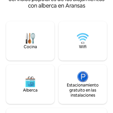
amanecer con vistas al agua, 3
observa las garzas,
con alberca en Aransas
televisores, 2 piscinas comunitarias o
barcos mientras dis
bebidas por la tarde en la terraza
hermosas puestas 
sombreada. 1ª P: cocina, comedor, sala
atención a los delf
de estar, lavandería, 1/2 baño, (sofá
frecuentes. Pesca
cama) 2º piso: 2 dormitorios, 2 baños
de pescar y pesque
completos. Si traes un barco, envía un
cubierta, de día o
mensaje para obtener más información.
de la luz verde. E
También tengo un segundo
apartamento tamb
apartamento a 4 puertas de distancia. Si
minutos de la her
Cocina
Wifi
tienes un grupo más grande, pregunta.
Rockport.
Estacionamiento
Alberca
gratuito en las
instalaciones