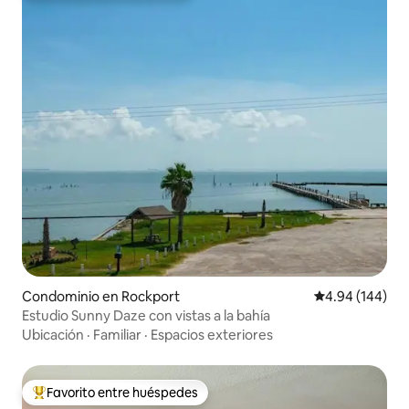
Condominio en Rockport
Calificación pr
4.94 (144)
Estudio Sunny Daze con vistas a la bahía
Ubicación
·
Familiar
·
Espacios exteriores
Favorito entre huéspedes
De los mejores en Favorito entre huéspedes