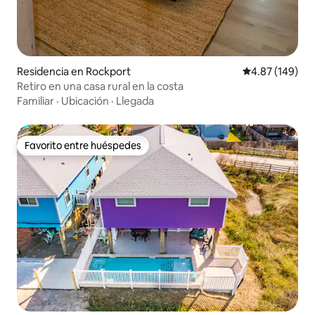
Residencia en Rockport
Calificación pr
4.87 (149)
Retiro en una casa rural en la costa
Familiar
·
Ubicación
·
Llegada
Favorito entre huéspedes
Favorito entre huéspedes