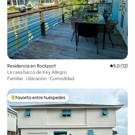
Residencia en Rockport
Calificación
5.0 (12)
La casa barco de Key Allegro
Familiar
·
Ubicación
·
Comodidad
Favorito entre huéspedes
De los mejores en Favorito entre huéspedes