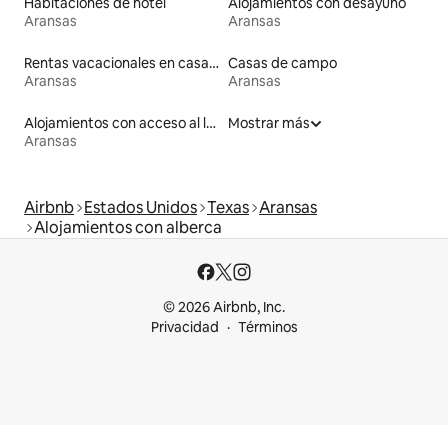
Habitaciones de hotel
Alojamientos con desayuno
Aransas
Aransas
Rentas vacacionales en casas con inodoro de altura accesible
Casas de campo
Aransas
Aransas
Alojamientos con acceso al lago
Mostrar más
Aransas
Airbnb
Estados Unidos
Texas
Aransas
Alojamientos con alberca
© 2026 Airbnb, Inc.
Privacidad
Términos