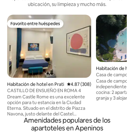
ubicación, su limpieza y mucho más.
Favorito entre huéspedes
Favorito entre huéspedes
Habitación de hote
rino Parmense
Casa de campo All
Casa de campo con
Habitación de hotel en Prati
Calificación promedio: 4.87 de 5
4.87 (308)
independientes di
CASTILLO DE ENSUEÑO EN ROMA 4
cocina: 2 apartame
Dream Castle Rome es una excelente
granja y 3 alojami
opción para tu estancia en la Ciudad
en el Glamping ad
Eterna. Situado en el distrito de Piazza
hospedar a una fam
Navona, justo delante del Castel
uno. Los alojamie
Amenidades populares de los
Sant'Angelo, la zona está considerada
pueden reservar p
como el corazón del centro histórico de
GRATUITOS y exclu
apartoteles en Apeninos
la ciudad. Los restaurantes con estrellas
piscina biológica, 