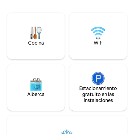
Michelin y las típicas trattorias están a
playa y actividade
solo unos pasos. La Ciudad del Vaticano
pirámide energéti
está a solo 5 minutos a pie. Nuestra
wifi, áreas de bar
propiedad se encuentra en una tercera
entretenimiento 
planta con acceso a ascensor y cuenta
con salón y cocin
con 4 elegantes habitaciones
fiestas
completamente nuevas. Cada una
cuenta con baño privado. Wifi gratuito
Cocina
Wifi
incluido.
Estacionamiento
Alberca
gratuito en las
instalaciones