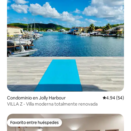
Condominio en Jolly Harbour
Calificación p
4.94 (54)
VILLA Z - Villa moderna totalmente renovada
Favorito entre huéspedes
Favorito entre huéspedes