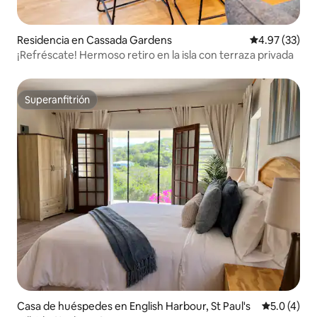
Residencia en Cassada Gardens
Calificación 
4.97 (33)
¡Refréscate! Hermoso retiro en la isla con terraza privada
Superanfitrión
Superanfitrión
Casa de huéspedes en English Harbour, St Paul's
Calificació
5.0 (4)