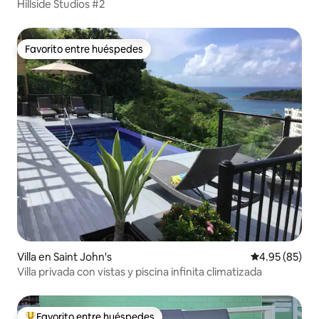
Hillside Studios #2
Favorito entre huéspedes
Favorito entre huéspedes
Villa en Saint John's
Calificación p
4.95 (85)
Villa privada con vistas y piscina infinita climatizada
Favorito entre huéspedes