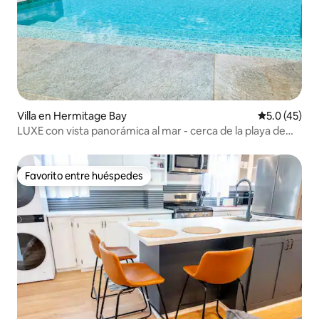
Villa en Hermitage Bay
Calificación
5.0 (45)
LUXE con vista panorámica al mar - cerca de la playa de
Hermitage Bay
Favorito entre huéspedes
Favorito entre huéspedes