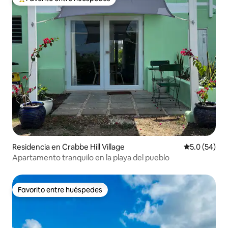
De los mejores en Favorito entre huéspedes
Residencia en Crabbe Hill Village
Calificación
5.0 (54)
Apartamento tranquilo en la playa del pueblo
Favorito entre huéspedes
Favorito entre huéspedes