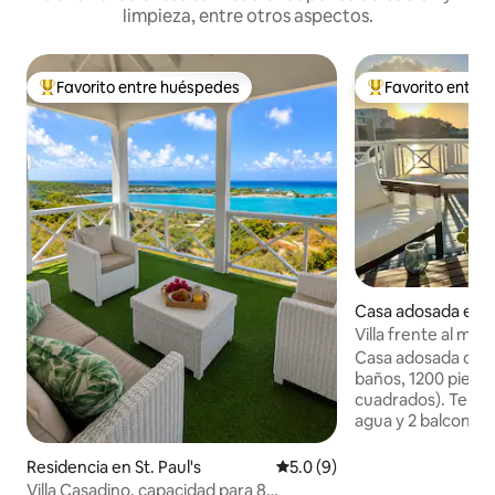
limpieza, entre otros aspectos.
Favorito entre huéspedes
Favorito entre
De los mejores en Favorito entre huéspedes
De los mejores en
Casa adosada en J
ur
Villa frente al mar
diseño
Casa adosada con 2
baños, 1200 pies 
cuadrados). Terraz
agua y 2 balcones 
occidental. Cocin
abastecida y equi
Residencia en St. Paul's
Calificación promedio: 5.0 de
5.0 (9)
privado en el luga
Villa Casadino, capacidad para 8