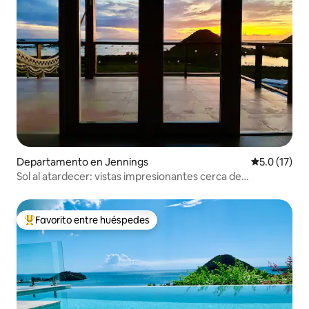
Departamento en Jennings
Calificación
5.0 (17)
Sol al atardecer: vistas impresionantes cerca de
Hermitage Bay
Favorito entre huéspedes
De los mejores en Favorito entre huéspedes