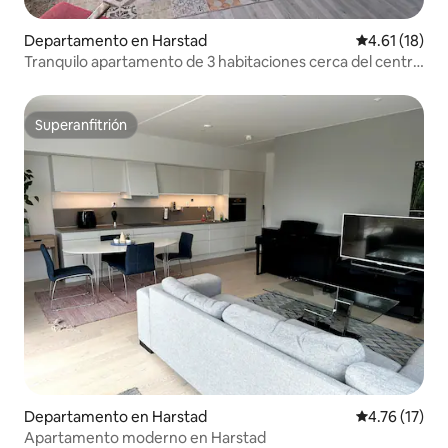
Departamento en Harstad
Calificación 
4.61 (18)
Tranquilo apartamento de 3 habitaciones cerca del centro
con estacionamiento
Superanfitrión
Superanfitrión
Departamento en Harstad
Calificación 
4.76 (17)
Apartamento moderno en Harstad