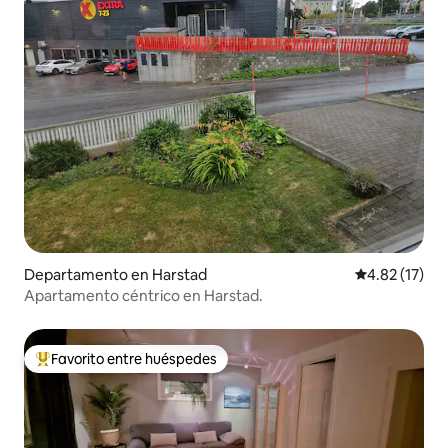
Departamento en Harstad
Calificación 
4.82 (17)
Apartamento céntrico en Harstad.
Favorito entre huéspedes
De los mejores en Favorito entre huéspedes