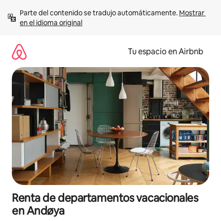
Ir
Parte del contenido se tradujo automáticamente. 
Mostrar 
al
en el idioma original
contenido
Tu espacio en Airbnb
Renta de departamentos vacacionales
en Andøya