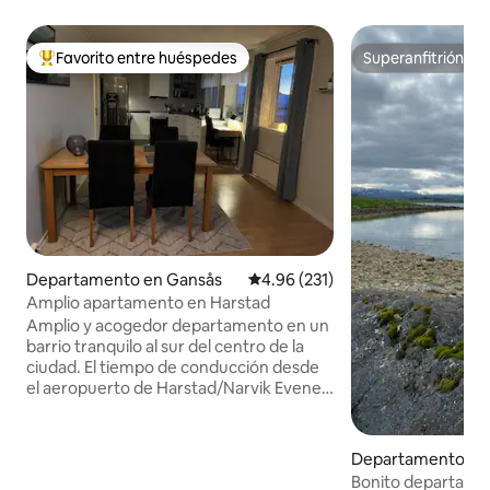
Favorito entre huéspedes
Superanfitrión
De los mejores en Favorito entre huéspedes
Superanfitrión
Departamento en Gansås
Calificación promedio: 4.96 de 5
4.96 (231)
Amplio apartamento en Harstad
Amplio y acogedor departamento en un
barrio tranquilo al sur del centro de la
ciudad. El tiempo de conducción desde
el aeropuerto de Harstad/Narvik Evenes
es de unos 40 minutos. El muelle del
ferry Stangnes está cerca. El centro
comercial (Amfi Kanebogen) y la tienda
Departamento en
de comestibles (Kiwi) están en las
Bonito departame