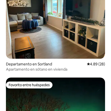
Departamento en Sortland
Calificación p
4.89 (28)
Apartamento en sótano en vivienda
Favorito entre huéspedes
Favorito entre huéspedes