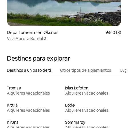
Departamento en Øksnes
Calificació
5.0 (3)
Villa Aurora Boreal 2
Destinos para explorar
Destinos a un paso de ti
Otros tipos de alojamientos
Lug
Tromsø
Islas Lofoten
Alquileres vacacionales
Alquileres vacacionales
Kittilä
Bodø
Alquileres vacacionales
Alquileres vacacionales
Kiruna
Sommarøy
Alquileres vacacionales
Alquileres vacacionales