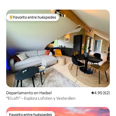
Favorito entre huéspedes
De los mejores en Favorito entre huéspedes
Departamento en Hadsel
Calificación p
4.95 (62)
“El Loft” – Explora Lofoten y Vesterålen
Favorito entre huéspedes