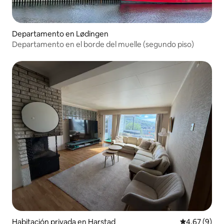
Departamento en Lødingen
Departamento en el borde del muelle (segundo piso)
Habitación privada en Harstad
Calificación
4.67 (9)