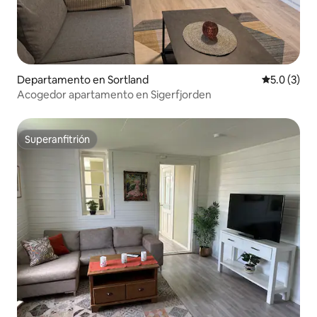
Departamento en Sortland
Calificació
5.0 (3)
Acogedor apartamento en Sigerfjorden
Superanfitrión
Superanfitrión