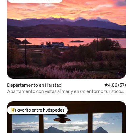
Favorito entre huéspedes
Departamento en Harstad
Calificación p
4.86 (57)
Apartamento con vistas al mar y en un entorno turístico
de primera
Favorito entre huéspedes
De los mejores en Favorito entre huéspedes