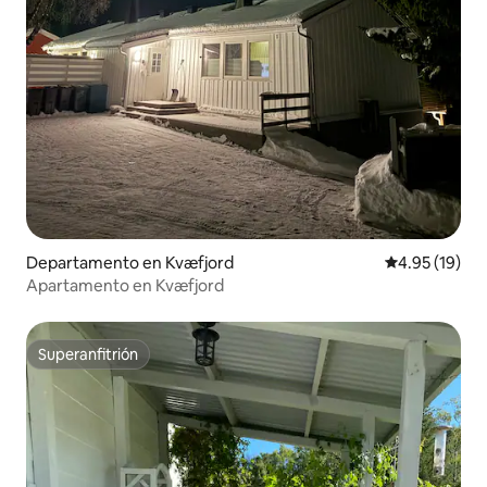
Departamento en Kvæfjord
Calificación 
4.95 (19)
Apartamento en Kvæfjord
Superanfitrión
Superanfitrión