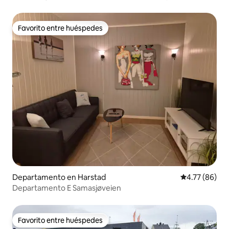
boreal!
Favorito entre huéspedes
Favorito entre huéspedes
Departamento en Harstad
Calificación 
4.77 (86)
Departamento E Samasjøveien
Favorito entre huéspedes
Favorito entre huéspedes