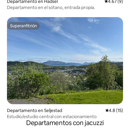
Departamento en Hadsel
Calificación
4.67 (9)
Departamento en el sótano, entrada propia.
Superanfitrión
Superanfitrión
Departamento en Seljestad
Calificación
4.8 (15)
Estudio/estudio central con estacionamiento
Departamentos con jacuzzi