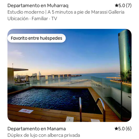
Departamento en Muharraq
Calificació
5.0 (7)
Estudio moderno | A 5 minutos a pie de Marassi Galleria
Ubicación
·
Familiar
·
TV
Favorito entre huéspedes
Favorito entre huéspedes
Departamento en Manama
Calificació
5.0 (6)
Dúplex de lujo con alberca privada