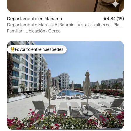
Departamento en Manama
Calificación 
4.84 (19)
Departamento Marassi Al Bahrain | Vista a la alberca | Playa
y centro comercial
Familiar
·
Ubicación
·
Cerca
Favorito entre huéspedes
De los mejores en Favorito entre huéspedes