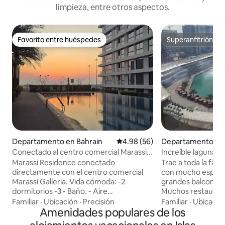
limpieza, entre otros aspectos.
Favorito entre huéspedes
Superanfitrión
Favorito entre huéspedes
Superanfitrión
Departamento en Bahrain
Calificación promedio: 4.98 de 
4.98 (56)
Departamento en 
ds Muharraq ,Bahr
Conectado al centro comercial Marassi
Increíble laguna, vi
Galleria FMR604O
dormitorios
Marassi Residence conectado
Trae a toda la fami
directamente con el centro comercial
con mucho espacio 
Marassi Galleria. Vida cómoda: -2
grandes balcones 
dormitorios -3 - Baño. - Aire
Muchos restaurant
acondicionado. - Sala de estar. -
de sol, gran supe
Familiar
·
Ubicación
·
Precisión
Familiar
·
Ubicació
Lavarropas. - Cocina completa. -Smart
Amenidades populares de los
playas tranquilas,
TV de 75 pulgadas - Balcón. - Wifi.
(mercado chino) p