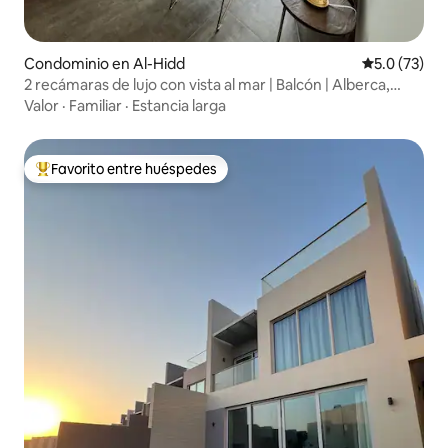
Condominio en Al-Hidd
Calificación
5.0 (73)
2 recámaras de lujo con vista al mar | Balcón | Alberca,
gimnasio y cine
Valor
·
Familiar
·
Estancia larga
Favorito entre huéspedes
De los mejores en Favorito entre huéspedes