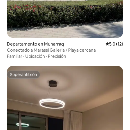
Departamento en Muharraq
Calificación
5.0 (12)
Conectado a Marassi Galleria / Playa cercana
Familiar
·
Ubicación
·
Precisión
Superanfitrión
Superanfitrión