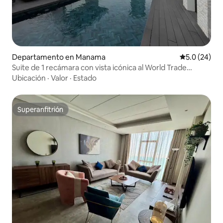
Departamento en Manama
Calificación
5.0 (24)
Suite de 1 recámara con vista icónica al World Trade
Center FPH410O
Ubicación
·
Valor
·
Estado
Superanfitrión
Superanfitrión