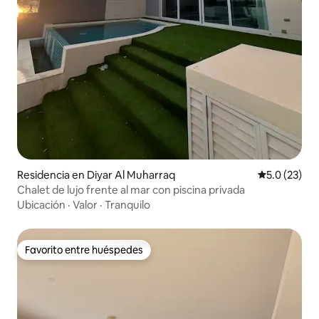
Residencia en Diyar Al Muharraq
Calificación
5.0 (23)
Chalet de lujo frente al mar con piscina privada
Ubicación
·
Valor
·
Tranquilo
Favorito entre huéspedes
Favorito entre huéspedes