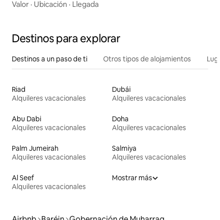
Valor
·
Ubicación
·
Llegada
Destinos para explorar
Destinos a un paso de ti
Otros tipos de alojamientos
Lug
Riad
Dubái
Alquileres vacacionales
Alquileres vacacionales
Abu Dabi
Doha
Alquileres vacacionales
Alquileres vacacionales
Palm Jumeirah
Salmiya
Alquileres vacacionales
Alquileres vacacionales
Al Seef
Mostrar más
Alquileres vacacionales
Airbnb
Baréin
Gobernación de Muharraq