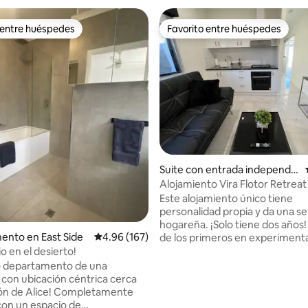
 entre huéspedes
Favorito entre huéspedes
 entre huéspedes
Favorito entre huéspedes
4.95 de 5; 523 evaluaciones
Suite con entrada independie
nte en Braitling
Alojamiento Vira Flotor Retreat
Este alojamiento único tiene
personalidad propia y da una s
hogareña. ¡Solo tiene dos años!
ento en East Side
Calificación promedio: 4.96 de 5; 167 evaluac
4.96 (167)
de los primeros en experimenta
en casa lejos de casa. Moderno
o en el desierto!
limpio. Situado en un barrio tran
 departamento de una
seguro y protegido. Unido en se
con ubicación céntrica cerca
parte trasera de la casa principa
ón de Alice! Completamente
para descansar y relajarse de lo
con un espacio de