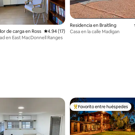
Residencia en Braitling
or de carga en Ross
Calificación promedio: 4.94 de 5; 17 evaluac
4.94 (17)
Casa en la calle Madigan
dad en East MacDonnell Ranges
dio: 5 de 5; 3 evaluaciones
Favorito entre huéspedes
De los mejores en Favorito ent