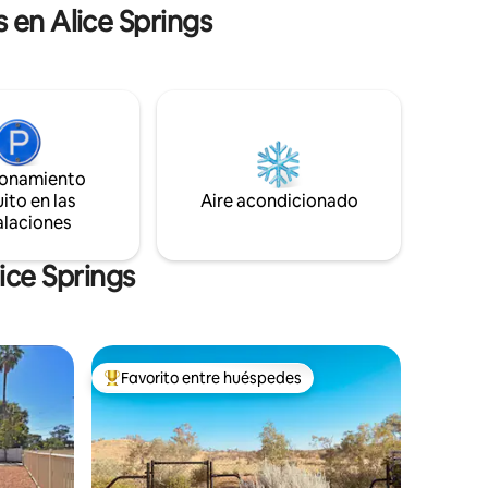
parejas, aventureros solitarios y viajeros
 en Alice Springs
de negocios. Ofrecemos wifi ilimitado y
 para 3
NETFLIX.
cias
 se
e fumar
jamiento
ionamiento
ito en las
Aire acondicionado
alaciones
ice Springs
Favorito entre huéspedes
De los mejores en Favorito entre huéspedes