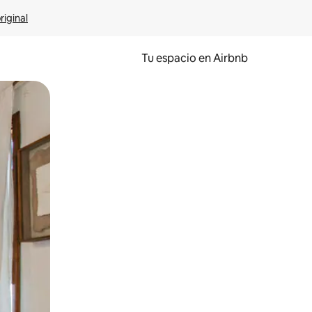
riginal
Tu espacio en Airbnb
ien tocando y deslizando la pantalla.