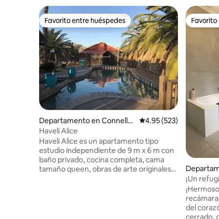
Favorito entre huéspedes
Favorito
Favorito entre huéspedes
Favorito
Departamento en Connella
Calificación promedio: 
4.95 (523)
n
Haveli Alice
Haveli Alice es un apartamento tipo
estudio independiente de 9 m x 6 m con
baño privado, cocina completa, cama
Departam
tamaño queen, obras de arte originales,
wifi Starlink, TV, Netflix, cinco acres de
¡Un refugi
matorrales, abundante avifauna y
¡Hermoso
algunas lagartijas, goannas, gallinas,
recámara 
caballos y un gato. Piscina de agua salada
del coraz
y spa... Casa de la piscina azul de Jodhpur
cerrado, 