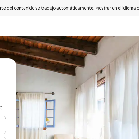
rte del contenido se tradujo automáticamente. 
Mostrar en el idioma o
nb
vegar usando las teclas de las flechas hacia arriba y hacia abajo, o b