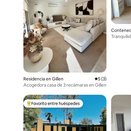
Contened
Tranquili
Residencia en Gillen
Calificación prome
5 (3)
Acogedora casa de 3 recámaras en Gillen
Favorito entre huéspedes
De los mejores en Favorito entre huéspedes