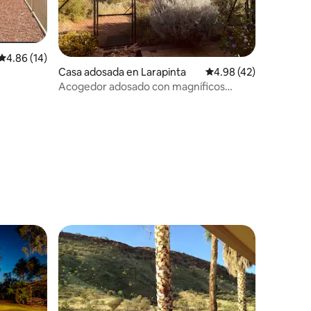
Calificación promedio: 4.86 de 5; 14 evaluaciones
4.86 (14)
iones
Casa adosada en Larapinta
Calificación promedio:
4.98 (42)
Acogedor adosado con magníficos
paisajes
re huéspedes