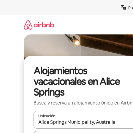
Ir
Pa
al
contenido
Alojamientos
vacacionales en Alice
Springs
Busca y reserva un alojamiento único en Airb
Ubicación
Cuando los resultados estén disponibles, podrás na