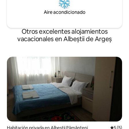
Aire acondicionado
Otros excelentes alojamientos
vacacionales en Albeștii de Argeș
Habitación privada en Albeștii Pământeni
Calificac
5 (5)