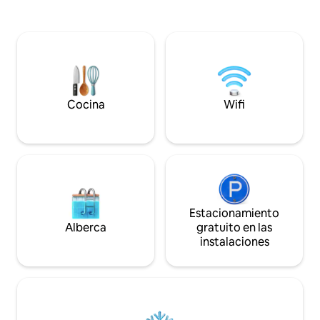
3 dormitorios separados y una amplia
en una experiencia
sala de estar Wifi rápido y TV inteligente
encontrarás el equi
Disfrutarás de lo mejor de ambos
elegancia, la comod
mundos, fácil acceso a tiendas,
naturaleza.
restaurantes y lugares históricos,
mientras sigues escondido en un barrio
tranquilo y relajante perfecto para
descansar y tener privacidad.
Cocina
Wifi
Estacionamiento
Alberca
gratuito en las
instalaciones