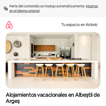
Ir
Parte del contenido se tradujo automáticamente. 
Mostrar 
al
en el idioma original
contenido
Tu espacio en Airbnb
Alojamientos vacacionales en Albeștii de
Argeș