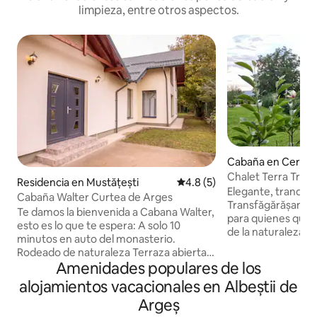
limpieza, entre otros aspectos.
Cabaña en Cerbur
Chalet Terra Tran
Residencia en Mustățești
Calificación promedio: 4.8 de
4.8 (5)
Elegante, tranquil
Cabaña Walter Curtea de Arges
Transfăgărășan Cab
Te damos la bienvenida a Cabana Walter,
para quienes quie
esto es lo que te espera: A solo 10
de la naturaleza. 
minutos en auto del monasterio.
aislada, ofrece pr
Rodeado de naturaleza Terraza abierta
un ambiente refin
Amenidades populares de los
con instalaciones para barbacoa. Cocina
pueden disfrutar d
totalmente equipada. Calefacción
alojamientos vacacionales en Albeștii de
hermosas vistas, la
central con termostato Garaje: 2 lugares
estanque de peces,
Argeș
+ estacionamiento al aire libre disponible
tranquilidad que c