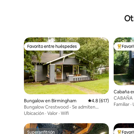
Ot
Favorito entre huéspedes
Favor
Favorito entre huéspedes
De los m
Cabaña e
CABAÑA 
Bungalow en Birmingham
Calificación promedio:
4.8 (617)
Familiar
·
Bungalow Crestwood - Se admiten
mascotas con PISCINA
Ubicación
·
Valor
·
Wifi
Superanfitrión
Favor