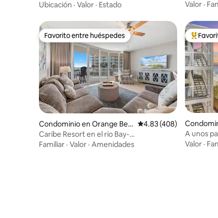
Favorito d
frente a la playa
Valor
·
Fam
Ubicación
·
Valor
·
Estado
Favorito entre huéspedes
Favor
Favorito entre huéspedes
De los m
Condomin
Condominio en Orange Bea
Calificación promedio: 
4.83 (408)
ch
A unos pa
Caribe Resort en el río Bay-
frente a l
Lazy/Cabanas. B208
Valor
·
Fam
Familiar
·
Valor
·
Amenidades