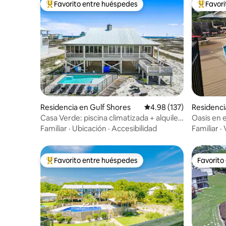
Favorito entre huéspedes
Favor
De los mejores en Favorito entre huéspedes
De los m
Residencia en Gulf Shores
Calificación promedio: 
4.98 (137)
Residenc
Casa Verde: piscina climatizada + alquiler
Oasis en e
de MOTOS ACUÁTICAS y pontones
jacuzzi
Familiar
·
Ubicación
·
Accesibilidad
Familiar
·
Favorito entre huéspedes
Favorito
De los mejores en Favorito entre huéspedes
Favorito