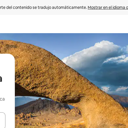
rte del contenido se tradujo automáticamente. 
Mostrar en el idioma o
a
rca
vegar usando las teclas de las flechas hacia arriba y hacia abajo, o b