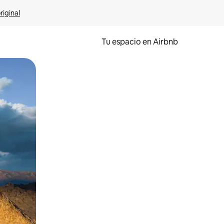
riginal
Tu espacio en Airbnb
ien tocando y deslizando la pantalla.