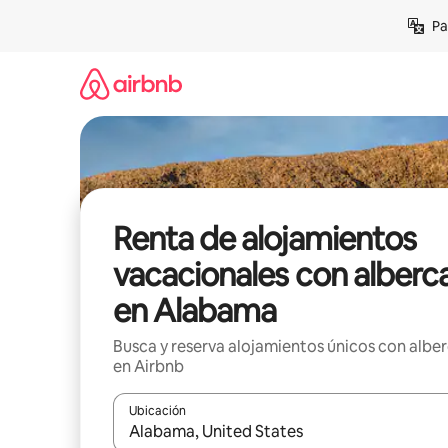
Ir
Pa
al
contenido
Renta de alojamientos
vacacionales con alberc
en Alabama
Busca y reserva alojamientos únicos con albe
en Airbnb
Ubicación
Cuando los resultados estén disponibles, podrás na