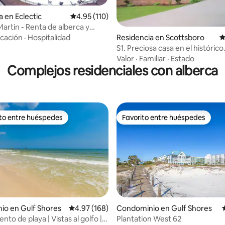
a en Eclectic
Calificación promedio: 4.95 de 5; 110 evaluac
4.95 (110)
4.93 de 5; 151 evaluaciones
Martin - Renta de alberca y
Reserva rápida
Residencia en Scottsboro
C
cación
·
Hospitalidad
S1. Preciosa casa en el histórico
Scottsboro
Valor
·
Familiar
·
Estado
Complejos residenciales con alberca
ito entre huéspedes
Favorito entre huéspedes
ejores en Favorito entre huéspedes
Favorito entre huéspedes
io en Gulf Shores
Calificación promedio: 4.97 de 5; 168 evaluac
4.97 (168)
Condominio en Gulf Shores
4.96 de 5; 353 evaluaciones
to de playa | Vistas al golfo |
Plantation West 62