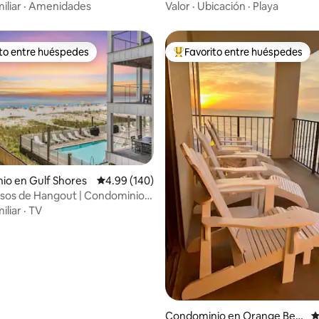
e la familia
iliar
·
Amenidades
Valor
·
Ubicación
·
Playa
ito entre huéspedes
Favorito entre huéspedes
ejores en Favorito entre huéspedes
De los mejores en Favorito ent
io en Gulf Shores
Calificación promedio: 4.99 de 5; 140 evaluac
4.99 (140)
4.83 de 5; 408 evaluaciones
sos de Hangout | Condominio
a playa + alberca climatizada
iliar
·
TV
Condominio en Orange Bea
C