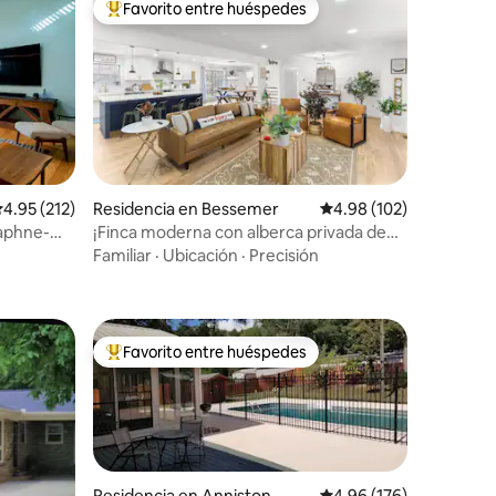
Favorito entre huéspedes
re huéspedes
De los mejores en Favorito entre huéspedes
alificación promedio: 4.95 de 5; 212 evaluaciones
4.95 (212)
Residencia en Bessemer
Calificación promedio: 
4.98 (102)
Daphne-
¡Finca moderna con alberca privada de
iones
ta
3 acres! Cerca de Hoover Met
Familiar
·
Ubicación
·
Precisión
Favorito entre huéspedes
De los mejores en Favorito entre huéspedes
Residencia en Anniston
Calificación promedio: 
4.96 (176)