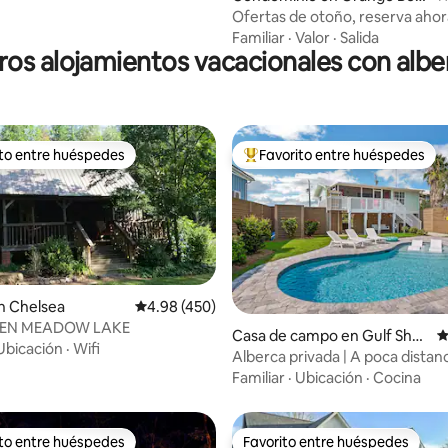
ch
Ofertas de otoño, reserva ahor
condominio renovado frente a l
Familiar
·
Valor
·
Salida
ros alojamientos vacacionales con albe
ito entre huéspedes
Favorito entre huéspedes
ejores en Favorito entre huéspedes
De los mejores en Favorito ent
n Chelsea
Calificación promedio: 4.98 de 5; 450 evaluac
4.98 (450)
EN MEADOW LAKE
Casa de campo en Gulf Shor
C
 4.8 de 5; 617 evaluaciones
Ubicación
·
Wifi
es
Alberca privada | A poca distanc
de la playa | Inspiración de dis
Familiar
·
Ubicación
·
Cocina
ito entre huéspedes
Favorito entre huéspedes