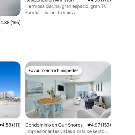
Hermosa piscina, gran espacio, gran TV.
iones
Familiar
·
Valor
·
Limpieza
alificación promedio: 4.88 de 5; 156 evaluaciones
4.88 (156)
Favorito entre huéspedes
Favorito entre huéspedes
iones
Calificación promedio: 4.88 de 5; 111 evaluaciones
4.88 (111)
Condominio en Gulf Shores
Calificación promedio: 
4.97 (159)
¡Impresionantes vistas al mar de sexto