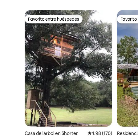
Favorito entre huéspedes
Favorito
Favorito entre huéspedes
Favorito
Casa del árbol en Shorter
Calificación promedio: 
4.98 (170)
Residenci