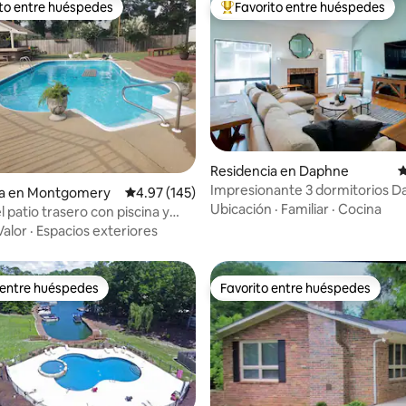
ito entre huéspedes
Favorito entre huéspedes
ejores en Favorito entre huéspedes
De los mejores en Favorito ent
Residencia en Daphne
C
Impresionante 3 dormitorios 
4.98 de 5; 137 evaluaciones
ia en Montgomery
Calificación promedio: 4.97 de 5; 145 evaluac
4.97 (145)
Fairhope | Piscina y spa | Cubier
Ubicación
·
Familiar
·
Cocina
l patio trasero con piscina y
Valor
·
Espacios exteriores
 entre huéspedes
Favorito entre huéspedes
 entre huéspedes
Favorito entre huéspedes