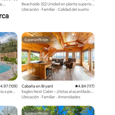
Beachside 322 Unidad en planta superior
a:
con vistas a la playa/piscina.
a playa
Ubicación
·
Familiar
·
Calidad del sueño
rca
Superanfitrión
re huéspedes
Superanfitrión
iones
alificación promedio: 4.97 de 5; 109 evaluaciones
4.97 (109)
Cabaña en Bryant
Calificación promedio:
4.84 (117)
ia a pie
Eagles Nest Cabin – ¡Vistas al acantilado y
eñador
jacuzzi!
Ubicación
·
Familiar
·
Amenidades
Superanfitrión