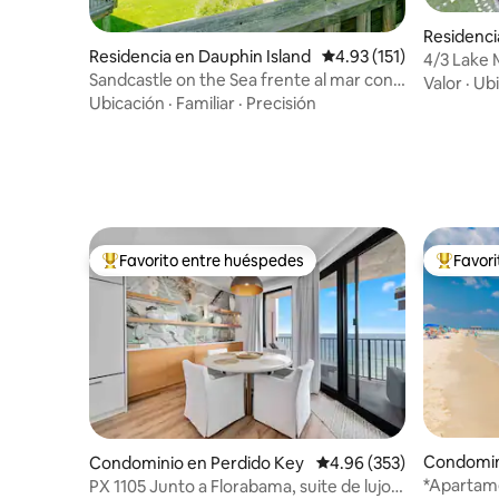
Residenci
Residencia en Dauphin Island
Calificación promedio: 
4.93 (151)
4/3 Lake 
Sandcastle on the Sea frente al mar con 2
lancha - 
Valor
·
Ubi
piscinas
Ubicación
·
Familiar
·
Precisión
Favorito entre huéspedes
Favor
De los mejores en Favorito entre huéspedes
De los m
Condomin
Condominio en Perdido Key
Calificación promedio: 
4.96 (353)
*Apartamen
PX 1105 Junto a Florabama, suite de lujo