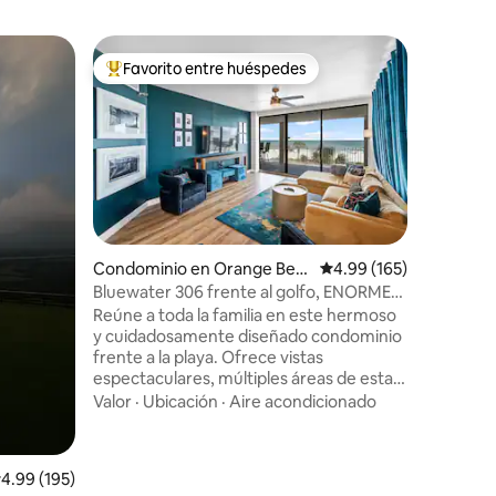
Cabaña e
Favorito entre huéspedes
Favor
re huéspedes
De los mejores en Favorito entre huéspedes
De los 
Las cabañ
¿Alguna 
sería des
Con 200 a
a un lago
pedacito 
Familiar
·
añade un 
que nues
disfrutar. Cada cabaña tiene 
Condominio en Orange Bea
Calificación promedio: 
4.99 (165)
dormitor
ch
Bluewater 306 frente al golfo, ENORME
y un alti
balcón envolvente
Reúne a toda la familia en este hermoso
individuales. Máximo de 8 h
y cuidadosamente diseñado condominio
el sitio.
frente a la playa. Ofrece vistas
del lago 
espectaculares, múltiples áreas de estar
porche. L
generosas y comodidad para todas las
liberació
Valor
·
Ubicación
·
Aire acondicionado
generaciones. Con espacio para reunirse
sitio.
y espacio para relajarse, este alojamiento
es perfecto para que abuelos, padres e
iones
alificación promedio: 4.99 de 5; 195 evaluaciones
4.99 (195)
hijos o grupos de amigos compartan días