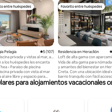
ito entre huéspedes
Favorito entre huéspedes
ejores en Favorito entre huéspedes
Favorito entre huéspedes
dio: 5 de 5; 4 evaluaciones
gia Pelagia
Calificación promedio: 5 de 5; 107 evaluac
5 (107)
Residencia en Heraclión
C
iscina privada y vistas al mar, a
Loft de alta gama con aparcam
nas de la playa
gratuito, hammam y sauna.
é a los huéspedes les encanta
Vida de alta gama para nómadas
ea • Paraíso de piscina
y amantes del bienestar en Her
iscina privada con vista al mar
Creta. Con una ubicación ideal en un
al aire libre y espacio para
barrio tranquilo con fácil acceso
res para alojamientos vacacionales c
ol. • Ubicación costera
carretera nacional E75 para ex
da: a solo 600 metros de la
de un día y días de playa. Cuen
laya de Lygaria con aguas
estacionamiento protegido grat
 de color turquesa y fácil
construcción terminó en novi
 mar Egeo. • Conectividad y
2022, ocupa 135 metros cuadra
miento sin interrupciones: wifi
tres plantas y está construida 
 75 Mbps y Cosmote TV en un
materiales de primera calidad y