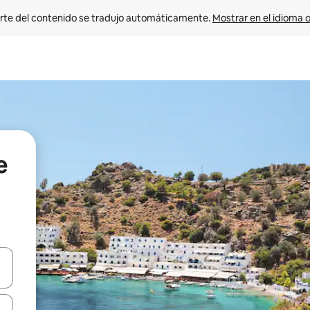
rte del contenido se tradujo automáticamente. 
Mostrar en el idioma o
e
vegar usando las teclas de las flechas hacia arriba y hacia abajo, o b