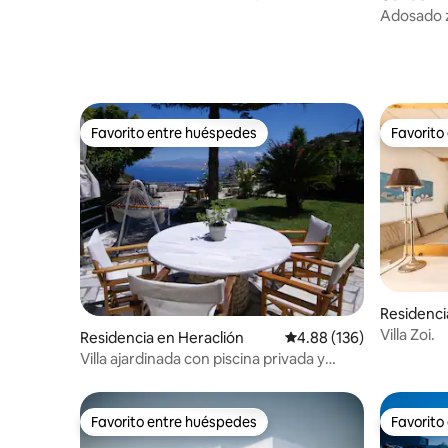
centro con vistas al jardín
Adosado ze
Favorito entre huéspedes
Favorito
Favorito entre huéspedes
Favorito
Residencia
Villa Zoi.
Residencia en Heraclión
Calificación promedio: 
4.88 (136)
Villa ajardinada con piscina privada y
vistas al mar.
Favorito entre huéspedes
Favorito
Favorito entre huéspedes
Favorito