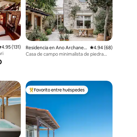
alificación promedio: 4.95 de 5; 131 evaluaciones
4.95 (131)
iones
Residencia en Ano Archanes,
Calificación promedio:
4.94 (68)
Heraklion, Crete
ri
Casa de campo minimalista de piedra
o
reformada
Favorito entre huéspedes
re huéspedes
De los mejores en Favorito entre huéspedes