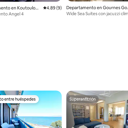
4.96 de 5; 137 evaluaciones
Departamento en Gournes Go
ento en Koutoulouf
Calificación promedio: 4.89 de 5; 9 evaluac
4.89 (9)
von
nto Angel 4
ito entre huéspedes
Superanfitrión
ejores en Favorito entre huéspedes
Superanfitrión