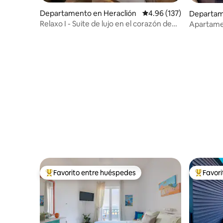
Departamento en Heraclión
Calificación promedio: 
4.96 (137)
Departam
ari
Relaxo I - Suite de lujo en el corazón de
Apartame
Heraclión
Favorito entre huéspedes
Favor
De los mejores en Favorito entre huéspedes
De los m