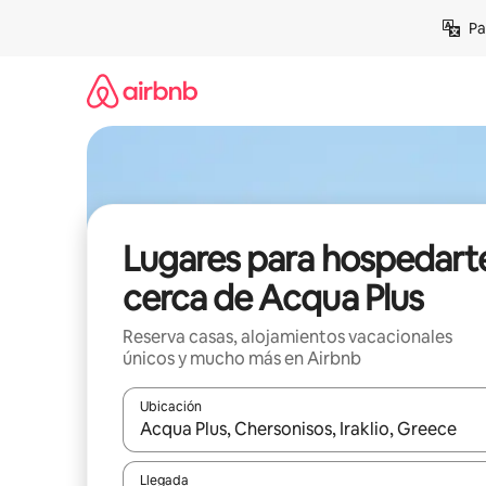
Ir
Pa
al
contenido
Lugares para hospedart
cerca de Acqua Plus
Reserva casas, alojamientos vacacionales
únicos y mucho más en Airbnb
Ubicación
Cuando los resultados estén disponibles, podrás na
Llegada