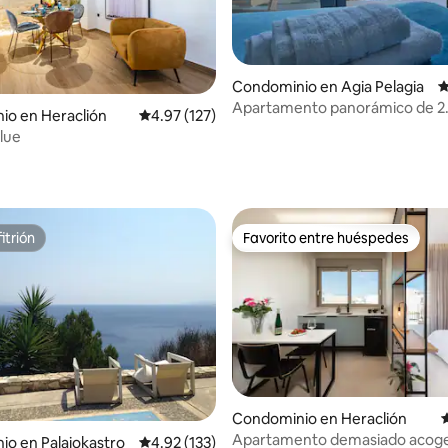
4.96 de 5; 102 evaluaciones
Condominio en Agia Pelagia
C
Apartamento panorámico de 2
io en Heraclión
Calificación promedio: 4.97 de 5; 127 evaluac
4.97 (127)
dormitorios y jacuzzi privado
Blue
itrión
Favorito entre huéspedes
itrión
Favorito entre huéspedes
4.91 de 5; 130 evaluaciones
Condominio en Heraclión
C
Apartamento demasiado acog
o en Palaiokastro
Calificación promedio: 4.92 de 5; 133 evaluac
4.92 (133)