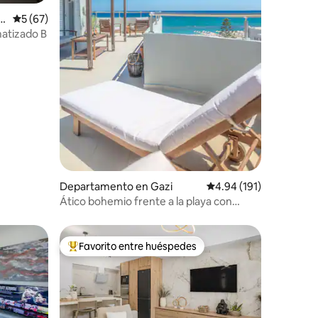
u
Calificación promedio: 5 de 5; 67 evaluaciones
5 (67)
iones
Wide Sea Suites con jacuzzi climatizado B
Departamento en Gazi
Calificación promedio: 
4.94 (191)
Ático bohemio frente a la playa con
vistas al mar
Favorito entre huéspedes
De los mejores en Favorito entre huéspedes