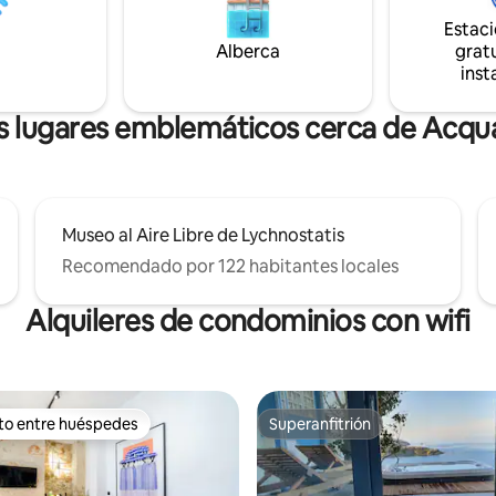
HD de 50 pulgadas. •
comodidad en mente. Si quieres
Estac
des modernas: construido en
en Heraclión por trabajo, vacac
Alberca
gratu
una cama tamaño king, cocina
simplemente necesitas una es
inst
te equipada con máquina
bienestar durante unas noches,
 y una barbacoa para noches
tiene algo para todos.
elajadas.
s lugares emblemáticos cerca de Acqua
Museo al Aire Libre de Lychnostatis
Recomendado por 122 habitantes locales
Alquileres de condominios con wifi
ito entre huéspedes
Superanfitrión
ejores en Favorito entre huéspedes
Superanfitrión