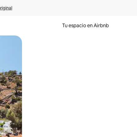
riginal
Tu espacio en Airbnb
ien tocando y deslizando la pantalla.