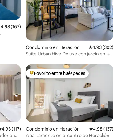
alificación promedio: 4.93 de 5; 167 evaluaciones
4.93 (167)
iones
Condominio en Heraclión
Calificación promedio: 
4.93 (302)
Suite Urban Hive Deluxe con jardín en la
azotea en Heraclión
Favorito entre huéspedes
De los mejores en Favorito entre huéspedes
alificación promedio: 4.93 de 5; 117 evaluaciones
4.93 (117)
Condominio en Heraclión
Calificación promedio: 
4.98 (137)
edor en
Apartamento en el centro de Heraclión
iones