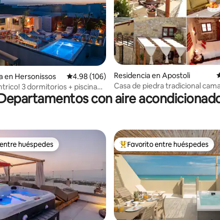
Residencia en Apostoli
C
io: 5 de 5; 25 evaluaciones
a en Hersonissos
Calificación promedio: 4.98 de 5; 106 evaluac
4.98 (106)
Casa de piedra tradicional cama
trico! 3 dormitorios + piscina
Departamentos con aire acondicionad
tea y ambiente relajante
 entre huéspedes
Favorito entre huéspedes
 entre huéspedes
De los mejores en Favorito ent