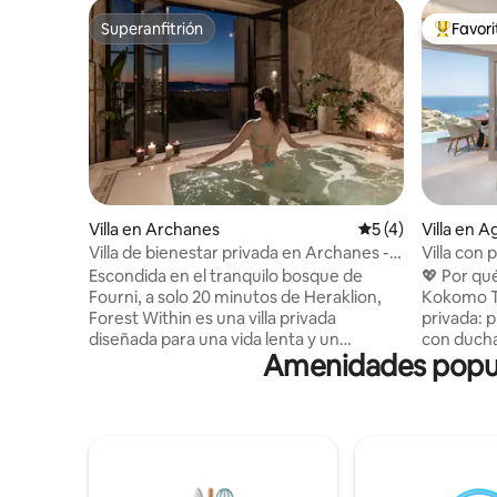
Superanfitrión
Favor
Superanfitrión
De los m
Villa en Archanes
Calificación prome
5 (4)
Villa en A
Villa de bienestar privada en Archanes -
Villa con p
En medio del bosque
400 perso
Escondida en el tranquilo bosque de
💖 Por qu
Fourni, a solo 20 minutos de Heraklion,
Kokomo Th
Forest Within es una villa privada
privada: p
diseñada para una vida lenta y un
con ducha 
Amenidades popula
descanso profundo. Ubicada en una
tomar el s
finca de dos acres, esta casa de 156 m²
privilegia
ofrece total privacidad, vistas al bosque y
hermosa p
espacio para un máximo de 6 huéspedes.
tranquilas
Disfrute de interiores cálidos y naturales,
acceso al
un hamam cubierto, una bañera de
entreteni
hidromasaje y una piscina de inmersión
rápido de