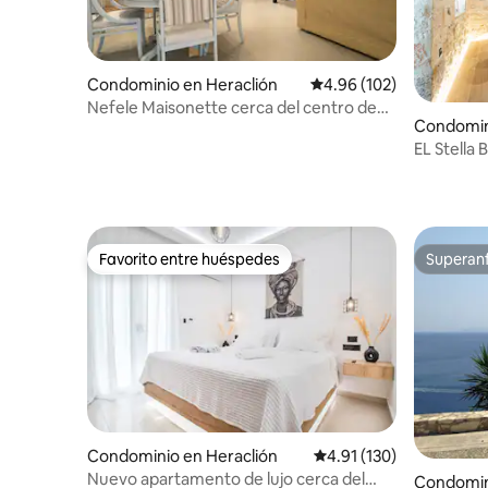
Condominio en Heraclión
Calificación promedio: 
4.96 (102)
Nefele Maisonette cerca del centro de
Condomin
Heraclión
EL Stella 
Favorito entre huéspedes
Superanf
Favorito entre huéspedes
Superanf
Condominio en Heraclión
Calificación promedio: 
4.91 (130)
Nuevo apartamento de lujo cerca del
Condomini