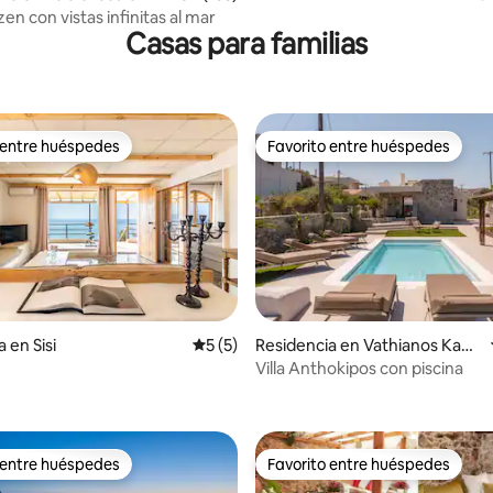
Smyrnis
n con vistas infinitas al mar
Casas para familias
 entre huéspedes
Favorito entre huéspedes
 entre huéspedes
Favorito entre huéspedes
 en Sisi
Calificación promedio: 5 de 5; 5 evaluac
5 (5)
Residencia en Vathianos Kam
pos
Villa Anthokipos con piscina
4.88 de 5; 136 evaluaciones
 entre huéspedes
Favorito entre huéspedes
 entre huéspedes
Favorito entre huéspedes