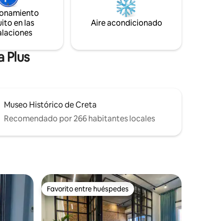
 alojarte
villa es una escapada idílica para familias y
ionamiento
iones o
grupos, que promete una experiencia
ito en las
Aire acondicionado
capada de
inolvidable donde la elegancia se
alaciones
 este loft
encuentra con la magia de la naturaleza.
 Plus
Museo Histórico de Creta
Recomendado por 266 habitantes locales
Favorito entre huéspedes
Favorito entre huéspedes