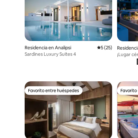
Residencia en Analipsi
Calificación promed
5 (25)
Residenci
Sardines Luxury Suites 4
¡Lugar cén
en la azo
Favorito entre huéspedes
Favorito
Favorito entre huéspedes
Favorito